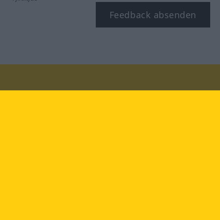
Feedback absenden
Besuchen Sie uns auf:
facebook
YouTube
Instagram
Langenscheidt
NUTZUNGSBEDINGUNGEN