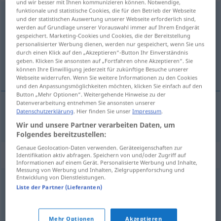
und wir besser mit Ihnen kommunizieren können. Notwendige,
funktionale und statistische Cookies, die für den Betrieb der Webseite
Regenrinne
f
und der statistischen Auswertung unserer Webseite erforderlich sind,
werden auf Grundlage unserer Vorauswahl immer auf Ihrem Endgerät
Übersicht aller Übersetzungen
gespeichert. Marketing-Cookies und Cookies, die der Bereitstellung
personalisierter Werbung dienen, werden nur gespeichert, wenn Sie uns
(Für mehr Details die Übersetzung anklicken/antippen)
durch einen Klick auf den „Akzeptieren“-Button Ihr Einverständnis
geben. Klicken Sie ansonsten auf „Fortfahren ohne Akzeptieren“. Sie
檐沟
können Ihre Einwilligung jederzeit für zukünftige Besuche unserer
Webseite widerrufen. Wenn Sie weitere Informationen zu den Cookies
und den Anpassungsmöglichkeiten möchten, klicken Sie einfach auf den
Button „Mehr Optionen“. Weitergehende Hinweise zu der
Datenverarbeitung entnehmen Sie ansonsten unserer
Datenschutzerklärung
. Hier finden Sie unser
Impressum
.
檐沟
[yángōu]
Regenrinne
Wir und unsere Partner verarbeiten Daten, um
Folgendes bereitzustellen:
Genaue Geolocation-Daten verwenden. Geräteeigenschaften zur
Synonyme für "Regenrinne"
Identifikation aktiv abfragen. Speichern von und/oder Zugriff auf
Informationen auf einem Gerät. Personalisierte Werbung und Inhalte,
Messung von Werbung und Inhalten, Zielgruppenforschung und
Entwicklung von Dienstleistungen.
Dachrinne
Liste der Partner (Lieferanten)
© OpenThesaurus.de
Mehr Optionen
Akzeptieren