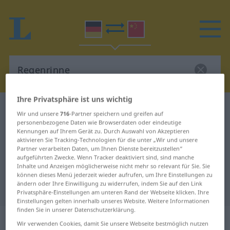
Ihre Privatsphäre ist uns wichtig
Deutsch-Chinesisch Wörterbuch
Regenrinne
Wir und unsere
716
-Partner speichern und greifen auf
Deutsch-Chinesisch Übersetzung
personenbezogene Daten wie Browserdaten oder eindeutige
Kennungen auf Ihrem Gerät zu. Durch Auswahl von Akzeptieren
für "Regenrinne"
aktivieren Sie Tracking-Technologien für die unter „Wir und unsere
Partner verarbeiten Daten, um Ihnen Dienste bereitzustellen“
aufgeführten Zwecke. Wenn Tracker deaktiviert sind, sind manche
Inhalte und Anzeigen möglicherweise nicht mehr so relevant für Sie. Sie
"Regenrinne" Chinesisch
können dieses Menü jederzeit wieder aufrufen, um Ihre Einstellungen zu
ändern oder Ihre Einwilligung zu widerrufen, indem Sie auf den Link
Übersetzung
Privatsphäre-Einstellungen am unteren Rand der Webseite klicken. Ihre
Einstellungen gelten innerhalb unseres Website. Weitere Informationen
finden Sie in unserer Datenschutzerklärung.
„Regenrinne“
: Femininum
Wir verwenden Cookies, damit Sie unsere Webseite bestmöglich nutzen