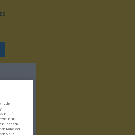
DE
en oder
g-
ustellen“
rweise nicht
en zu ändern
eren Rand der
den Sie in