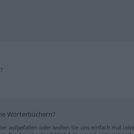
h?
ine Wörterbüchern?
hler aufgefallen oder wollen Sie uns einfach mal lob