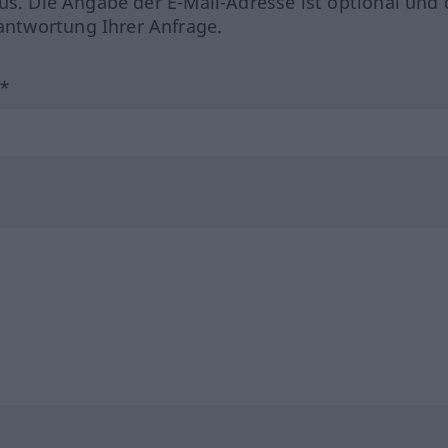
us. Die Angabe der E-Mail-Adresse ist optional und 
ntwortung Ihrer Anfrage.
?*