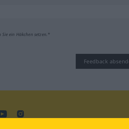
m Sie ein Häkchen setzen.*
Feedback absend
ook
YouTube
Instagram