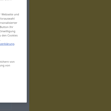
er Webseite und
 Vorauswahl
sonalisierter
Button Ihr
Einwilligung
zu den Cookies
.
zerklärung
.
eichern von
sung von