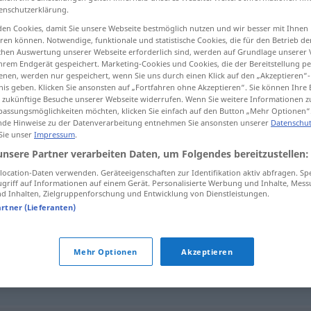
enschutzerklärung.
en Cookies, damit Sie unsere Webseite bestmöglich nutzen und wir besser mit Ihnen
en können. Notwendige, funktionale und statistische Cookies, die für den Betrieb d
ischen Auswertung unserer Webseite erforderlich sind, werden auf Grundlage unserer
tippen)
hrem Endgerät gespeichert. Marketing-Cookies und Cookies, die der Bereitstellung per
nen, werden nur gespeichert, wenn Sie uns durch einen Klick auf den „Akzeptieren“-
nis geben. Klicken Sie ansonsten auf „Fortfahren ohne Akzeptieren“. Sie können Ihre 
ür zukünftige Besuche unserer Webseite widerrufen. Wenn Sie weitere Informationen 
assungsmöglichkeiten möchten, klicken Sie einfach auf den Button „Mehr Optionen“
de Hinweise zu der Datenverarbeitung entnehmen Sie ansonsten unserer
Datenschut
 Sie unser
Impressum
.
Regeneration
unsere Partner verarbeiten Daten, um Folgendes bereitzustellen:
ocation-Daten verwenden. Geräteeigenschaften zur Identifikation aktiv abfragen. Sp
griff auf Informationen auf einem Gerät. Personalisierte Werbung und Inhalte, Mes
 Inhalten, Zielgruppenforschung und Entwicklung von Dienstleistungen.
on"
artner (Lieferanten)
Mehr Optionen
Akzeptieren