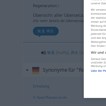
unserer Dat
Regeneration
f
Wir verwend
kommunizier
Übersicht aller Übersetzungen
der statist
(Für mehr Details die Übersetzung anklicken/an
immer auf I
Werbung die
Einverständ
恢复 再生
jederzeit f
und den Anp
Weitergehen
Hier finden
恢复
[huīfù]
,
再生
[zàishēng]
Wir und 
Genaue Geol
und/oder Zu
Werbung und
Synonyme für "Regenerati
Liste der P
Erholung
© OpenThesaurus.de