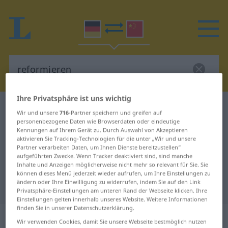
Ihre Privatsphäre ist uns wichtig
Deutsch-Chinesisch Wörterbuch
reformieren
Wir und unsere
716
-Partner speichern und greifen auf
Deutsch-Chinesisch Übersetzung
personenbezogene Daten wie Browserdaten oder eindeutige
Kennungen auf Ihrem Gerät zu. Durch Auswahl von Akzeptieren
für "reformieren"
aktivieren Sie Tracking-Technologien für die unter „Wir und unsere
Partner verarbeiten Daten, um Ihnen Dienste bereitzustellen“
aufgeführten Zwecke. Wenn Tracker deaktiviert sind, sind manche
Inhalte und Anzeigen möglicherweise nicht mehr so relevant für Sie. Sie
"reformieren" Chinesisch
können dieses Menü jederzeit wieder aufrufen, um Ihre Einstellungen zu
ändern oder Ihre Einwilligung zu widerrufen, indem Sie auf den Link
Übersetzung
Privatsphäre-Einstellungen am unteren Rand der Webseite klicken. Ihre
Einstellungen gelten innerhalb unseres Website. Weitere Informationen
finden Sie in unserer Datenschutzerklärung.
„reformieren“
: transitives Verb
Wir verwenden Cookies, damit Sie unsere Webseite bestmöglich nutzen