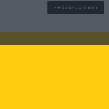
Feedback absenden
Besuchen Sie uns auf:
facebook
YouTube
Instagram
Langenscheidt
NUTZUNGSBEDINGUNGEN