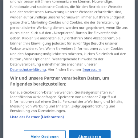
und wir besser mit Ihnen kommunizieren können. Notwendige,
funktionale und statistische Cookies, die für den Betrieb der Webseite
reformieren
v/t
und der statistischen Auswertung unserer Webseite erforderlich sind,
werden auf Grundlage unserer Vorauswahl immer auf Ihrem Endgerät
Übersicht aller Übersetzungen
gespeichert. Marketing-Cookies und Cookies, die der Bereitstellung
personalisierter Werbung dienen, werden nur gespeichert, wenn Sie uns
(Für mehr Details die Übersetzung anklicken/antippen)
durch einen Klick auf den „Akzeptieren“-Button Ihr Einverständnis
geben. Klicken Sie ansonsten auf „Fortfahren ohne Akzeptieren“. Sie
改革
können Ihre Einwilligung jederzeit für zukünftige Besuche unserer
Webseite widerrufen. Wenn Sie weitere Informationen zu den Cookies
und den Anpassungsmöglichkeiten möchten, klicken Sie einfach auf den
Button „Mehr Optionen“. Weitergehende Hinweise zu der
Datenverarbeitung entnehmen Sie ansonsten unserer
Datenschutzerklärung
. Hier finden Sie unser
Impressum
.
改革
[gǎigé]
reformieren
Wir und unsere Partner verarbeiten Daten, um
Folgendes bereitzustellen:
Genaue Geolocation-Daten verwenden. Geräteeigenschaften zur
Synonyme für "reformieren"
Identifikation aktiv abfragen. Speichern von und/oder Zugriff auf
Informationen auf einem Gerät. Personalisierte Werbung und Inhalte,
Messung von Werbung und Inhalten, Zielgruppenforschung und
Entwicklung von Dienstleistungen.
umbauen (fig.)
,
umgestalten
,
erneuern
Liste der Partner (Lieferanten)
© OpenThesaurus.de
Mehr Optionen
Akzeptieren