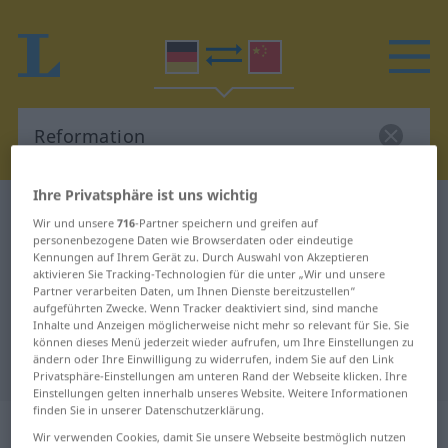
Ihre Privatsphäre ist uns wichtig
Deutsch-Chinesisch Wörterbuch
Reformation
Wir und unsere
716
-Partner speichern und greifen auf
Deutsch-Chinesisch Übersetzung
personenbezogene Daten wie Browserdaten oder eindeutige
Kennungen auf Ihrem Gerät zu. Durch Auswahl von Akzeptieren
für "Reformation"
aktivieren Sie Tracking-Technologien für die unter „Wir und unsere
Partner verarbeiten Daten, um Ihnen Dienste bereitzustellen“
aufgeführten Zwecke. Wenn Tracker deaktiviert sind, sind manche
Inhalte und Anzeigen möglicherweise nicht mehr so relevant für Sie. Sie
"Reformation" Chinesisch
können dieses Menü jederzeit wieder aufrufen, um Ihre Einstellungen zu
ändern oder Ihre Einwilligung zu widerrufen, indem Sie auf den Link
Übersetzung
Privatsphäre-Einstellungen am unteren Rand der Webseite klicken. Ihre
Einstellungen gelten innerhalb unseres Website. Weitere Informationen
finden Sie in unserer Datenschutzerklärung.
„Reformation“
: Femininum
Wir verwenden Cookies, damit Sie unsere Webseite bestmöglich nutzen