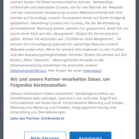
und wir besser mit Ihnen kommunizieren können. Notwendige,
funktionale und statistische Cookies, die für den Betrieb der Webseite
Reformation
f
und der statistischen Auswertung unserer Webseite erforderlich sind,
werden auf Grundlage unserer Vorauswahl immer auf Ihrem Endgerät
Übersicht aller Übersetzungen
gespeichert. Marketing-Cookies und Cookies, die der Bereitstellung
personalisierter Werbung dienen, werden nur gespeichert, wenn Sie uns
(Für mehr Details die Übersetzung anklicken/antippen)
durch einen Klick auf den „Akzeptieren“-Button Ihr Einverständnis
geben. Klicken Sie ansonsten auf „Fortfahren ohne Akzeptieren“. Sie
宗教改革
können Ihre Einwilligung jederzeit für zukünftige Besuche unserer
Webseite widerrufen. Wenn Sie weitere Informationen zu den Cookies
und den Anpassungsmöglichkeiten möchten, klicken Sie einfach auf den
Button „Mehr Optionen“. Weitergehende Hinweise zu der
Datenverarbeitung entnehmen Sie ansonsten unserer
Datenschutzerklärung
. Hier finden Sie unser
Impressum
.
宗教改革
[zōngjiào gǎigé]
Reformation
HIST
,
Wir und unsere Partner verarbeiten Daten, um
Folgendes bereitzustellen:
REL
Genaue Geolocation-Daten verwenden. Geräteeigenschaften zur
Identifikation aktiv abfragen. Speichern von und/oder Zugriff auf
Informationen auf einem Gerät. Personalisierte Werbung und Inhalte,
Synonyme für "Reformation"
Messung von Werbung und Inhalten, Zielgruppenforschung und
Entwicklung von Dienstleistungen.
Liste der Partner (Lieferanten)
Verbesserung
,
Erneuerung
Mehr Optionen
Akzeptieren