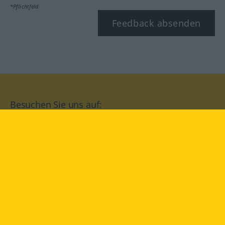
*Pflichtfeld
Feedback absenden
Besuchen Sie uns auf:
facebook
YouTube
Instagram
Langenscheidt
NUTZUNGSBEDINGUNGEN