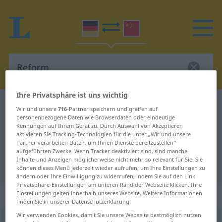
Ihre Privatsphäre ist uns wichtig
Deutsch-Chinesisch Wörterbuch
Reform
Wir und unsere
716
-Partner speichern und greifen auf
personenbezogene Daten wie Browserdaten oder eindeutige
Deutsch-Chinesisch Übersetzung
Kennungen auf Ihrem Gerät zu. Durch Auswahl von Akzeptieren
für "Reform"
aktivieren Sie Tracking-Technologien für die unter „Wir und unsere
Partner verarbeiten Daten, um Ihnen Dienste bereitzustellen“
aufgeführten Zwecke. Wenn Tracker deaktiviert sind, sind manche
Inhalte und Anzeigen möglicherweise nicht mehr so relevant für Sie. Sie
"Reform" Chinesisch Übersetzung
können dieses Menü jederzeit wieder aufrufen, um Ihre Einstellungen zu
ändern oder Ihre Einwilligung zu widerrufen, indem Sie auf den Link
Privatsphäre-Einstellungen am unteren Rand der Webseite klicken. Ihre
„Reform“
: Femininum
Einstellungen gelten innerhalb unseres Website. Weitere Informationen
finden Sie in unserer Datenschutzerklärung.
Wir verwenden Cookies, damit Sie unsere Webseite bestmöglich nutzen
Reform
f