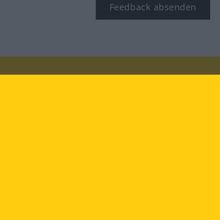
Feedback absenden
Besuchen Sie uns auf:
facebook
YouTube
Instagram
Langenscheidt
NUTZUNGSBEDINGUNGEN
DATENSCHUTZBESTIMMUNGEN