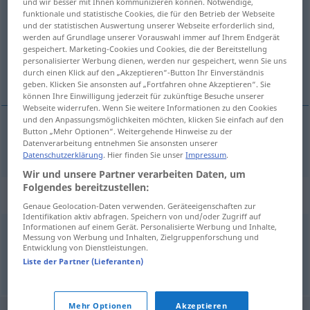
und wir besser mit Ihnen kommunizieren können. Notwendige,
funktionale und statistische Cookies, die für den Betrieb der Webseite
Übersicht aller Übersetzungen
und der statistischen Auswertung unserer Webseite erforderlich sind,
werden auf Grundlage unserer Vorauswahl immer auf Ihrem Endgerät
(Für mehr Details die Übersetzung anklicken/antippen)
gespeichert. Marketing-Cookies und Cookies, die der Bereitstellung
personalisierter Werbung dienen, werden nur gespeichert, wenn Sie uns
改革
durch einen Klick auf den „Akzeptieren“-Button Ihr Einverständnis
geben. Klicken Sie ansonsten auf „Fortfahren ohne Akzeptieren“. Sie
können Ihre Einwilligung jederzeit für zukünftige Besuche unserer
Webseite widerrufen. Wenn Sie weitere Informationen zu den Cookies
und den Anpassungsmöglichkeiten möchten, klicken Sie einfach auf den
Button „Mehr Optionen“. Weitergehende Hinweise zu der
改革
[gǎigé]
Reform
Datenverarbeitung entnehmen Sie ansonsten unserer
Datenschutzerklärung
. Hier finden Sie unser
Impressum
.
Wir und unsere Partner verarbeiten Daten, um
Folgendes bereitzustellen:
Synonyme für "Reform"
Genaue Geolocation-Daten verwenden. Geräteeigenschaften zur
Identifikation aktiv abfragen. Speichern von und/oder Zugriff auf
Informationen auf einem Gerät. Personalisierte Werbung und Inhalte,
Messung von Werbung und Inhalten, Zielgruppenforschung und
Umgestaltung
,
Neuordnung
,
Neuregelung
Entwicklung von Dienstleistungen.
Liste der Partner (Lieferanten)
© OpenThesaurus.de
Mehr Optionen
Akzeptieren