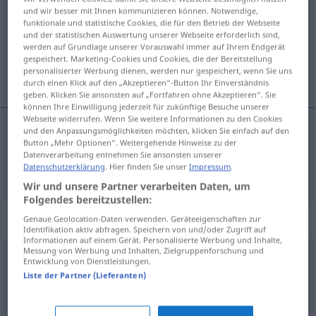
und wir besser mit Ihnen kommunizieren können. Notwendige,
funktionale und statistische Cookies, die für den Betrieb der Webseite
Übersicht aller Übersetzungen
und der statistischen Auswertung unserer Webseite erforderlich sind,
(Für mehr Details die Übersetzung anklicken/antippen)
werden auf Grundlage unserer Vorauswahl immer auf Ihrem Endgerät
gespeichert. Marketing-Cookies und Cookies, die der Bereitstellung
personalisierter Werbung dienen, werden nur gespeichert, wenn Sie uns
横着
durch einen Klick auf den „Akzeptieren“-Button Ihr Einverständnis
geben. Klicken Sie ansonsten auf „Fortfahren ohne Akzeptieren“. Sie
können Ihre Einwilligung jederzeit für zukünftige Besuche unserer
Webseite widerrufen. Wenn Sie weitere Informationen zu den Cookies
und den Anpassungsmöglichkeiten möchten, klicken Sie einfach auf den
Button „Mehr Optionen“. Weitergehende Hinweise zu der
横着
[héngzhe]
quer
schräg
Datenverarbeitung entnehmen Sie ansonsten unserer
Datenschutzerklärung
. Hier finden Sie unser
Impressum
.
Wir und unsere Partner verarbeiten Daten, um
Folgendes bereitzustellen:
Beispielsätze für "quer"
Genaue Geolocation-Daten verwenden. Geräteeigenschaften zur
Identifikation aktiv abfragen. Speichern von und/oder Zugriff auf
Informationen auf einem Gerät. Personalisierte Werbung und Inhalte,
Messung von Werbung und Inhalten, Zielgruppenforschung und
Entwicklung von Dienstleistungen.
kreuz
und quer
Liste der Partner (Lieferanten)
交叉来回
[jiāochā láihuí]