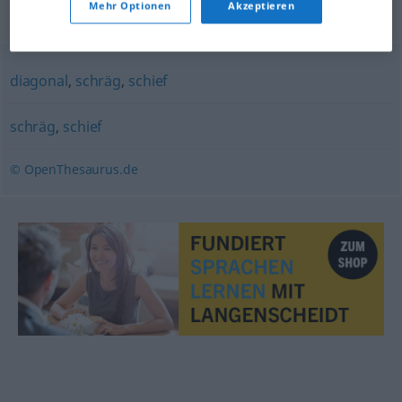
Mehr Optionen
Akzeptieren
Synonyme für "quer"
diagonal
,
schräg
,
schief
schräg
,
schief
© OpenThesaurus.de