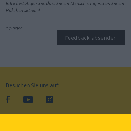
Bitte bestätigen Sie, dass Sie ein Mensch sind, indem Sie ein
Häkchen setzen.*
*Pflichtfeld
Feedback absenden
Besuchen Sie uns auf:
facebook
YouTube
Instagram