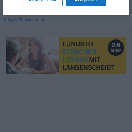
anfertigen
,
zurechtmachen
© OpenThesaurus.de