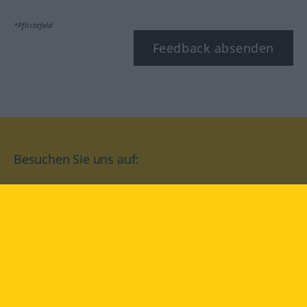
*Pflichtfeld
Feedback absenden
Besuchen Sie uns auf:
facebook
YouTube
Instagram
Langenscheidt