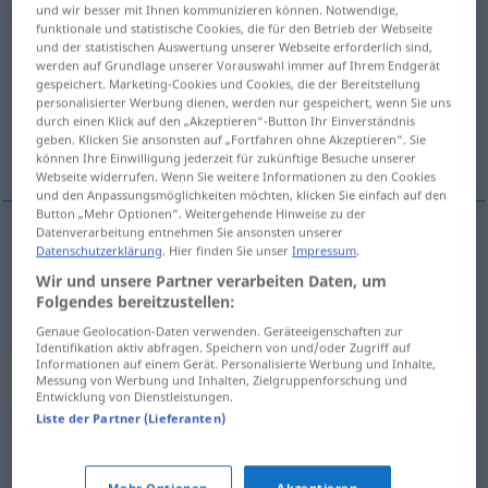
und wir besser mit Ihnen kommunizieren können. Notwendige,
funktionale und statistische Cookies, die für den Betrieb der Webseite
präparieren
v/t
und der statistischen Auswertung unserer Webseite erforderlich sind,
werden auf Grundlage unserer Vorauswahl immer auf Ihrem Endgerät
Übersicht aller Übersetzungen
gespeichert. Marketing-Cookies und Cookies, die der Bereitstellung
(Für mehr Details die Übersetzung anklicken/antippen)
personalisierter Werbung dienen, werden nur gespeichert, wenn Sie uns
durch einen Klick auf den „Akzeptieren“-Button Ihr Einverständnis
geben. Klicken Sie ansonsten auf „Fortfahren ohne Akzeptieren“. Sie
制成标本
können Ihre Einwilligung jederzeit für zukünftige Besuche unserer
Webseite widerrufen. Wenn Sie weitere Informationen zu den Cookies
und den Anpassungsmöglichkeiten möchten, klicken Sie einfach auf den
Button „Mehr Optionen“. Weitergehende Hinweise zu der
Datenverarbeitung entnehmen Sie ansonsten unserer
Datenschutzerklärung
. Hier finden Sie unser
Impressum
.
制成标本
[zhìchéng biāoběn]
präparieren
Wir und unsere Partner verarbeiten Daten, um
Pflanzen, Tiere
Folgendes bereitzustellen:
Genaue Geolocation-Daten verwenden. Geräteeigenschaften zur
Identifikation aktiv abfragen. Speichern von und/oder Zugriff auf
Informationen auf einem Gerät. Personalisierte Werbung und Inhalte,
Synonyme für "präparieren"
Messung von Werbung und Inhalten, Zielgruppenforschung und
Entwicklung von Dienstleistungen.
Liste der Partner (Lieferanten)
aufstellen
,
vorbereiten
,
rüsten
,
herrichten
Mehr Optionen
Akzeptieren