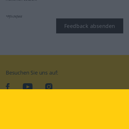
*Pflichtfeld
Feedback absenden
Besuchen Sie uns auf:
facebook
YouTube
Instagram
Langenscheidt