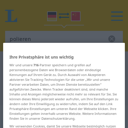
Ihre Privatsphäre ist uns wichtig
Deutsch-Chinesisch Wörterbuch
polieren
Wir und unsere
716
-Partner speichern und greifen auf
Deutsch-Chinesisch Übersetzung
personenbezogene Daten wie Browserdaten oder eindeutige
Kennungen auf Ihrem Gerät zu. Durch Auswahl von Akzeptieren
für "polieren"
aktivieren Sie Tracking-Technologien für die unter „Wir und unsere
Partner verarbeiten Daten, um Ihnen Dienste bereitzustellen“
aufgeführten Zwecke. Wenn Tracker deaktiviert sind, sind manche
Inhalte und Anzeigen möglicherweise nicht mehr so relevant für Sie. Sie
"polieren" Chinesisch Übersetzung
können dieses Menü jederzeit wieder aufrufen, um Ihre Einstellungen zu
ändern oder Ihre Einwilligung zu widerrufen, indem Sie auf den Link
Privatsphäre-Einstellungen am unteren Rand der Webseite klicken. Ihre
„polieren“
: transitives Verb
Einstellungen gelten innerhalb unseres Website. Weitere Informationen
finden Sie in unserer Datenschutzerklärung.
Wir verwenden Cookies, damit Sie unsere Webseite bestmöglich nutzen
polieren
v/t