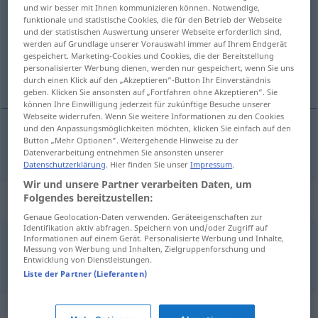
und wir besser mit Ihnen kommunizieren können. Notwendige,
funktionale und statistische Cookies, die für den Betrieb der Webseite
Übersicht aller Übersetzungen
und der statistischen Auswertung unserer Webseite erforderlich sind,
(Für mehr Details die Übersetzung anklicken/antippen)
werden auf Grundlage unserer Vorauswahl immer auf Ihrem Endgerät
gespeichert. Marketing-Cookies und Cookies, die der Bereitstellung
personalisierter Werbung dienen, werden nur gespeichert, wenn Sie uns
磨光
durch einen Klick auf den „Akzeptieren“-Button Ihr Einverständnis
geben. Klicken Sie ansonsten auf „Fortfahren ohne Akzeptieren“. Sie
können Ihre Einwilligung jederzeit für zukünftige Besuche unserer
Webseite widerrufen. Wenn Sie weitere Informationen zu den Cookies
und den Anpassungsmöglichkeiten möchten, klicken Sie einfach auf den
Button „Mehr Optionen“. Weitergehende Hinweise zu der
磨光
[móguāng]
polieren
Datenverarbeitung entnehmen Sie ansonsten unserer
Datenschutzerklärung
. Hier finden Sie unser
Impressum
.
Wir und unsere Partner verarbeiten Daten, um
Folgendes bereitzustellen:
Beispielsätze für "polieren"
Genaue Geolocation-Daten verwenden. Geräteeigenschaften zur
Identifikation aktiv abfragen. Speichern von und/oder Zugriff auf
Informationen auf einem Gerät. Personalisierte Werbung und Inhalte,
jemandem die
Fresse
polieren
Messung von Werbung und Inhalten, Zielgruppenforschung und
Entwicklung von Dienstleistungen.
掴某人几耳光
[guāi mǒurén jǐ ěrguāng]
Liste der Partner (Lieferanten)
Synonyme für "polieren"