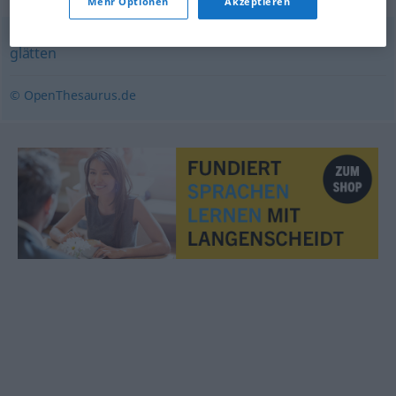
Mehr Optionen
Akzeptieren
glätten
© OpenThesaurus.de