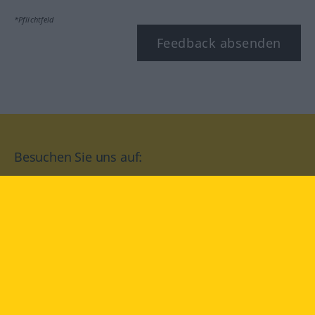
*Pflichtfeld
Feedback absenden
Besuchen Sie uns auf:
facebook
YouTube
Instagram
Langenscheidt