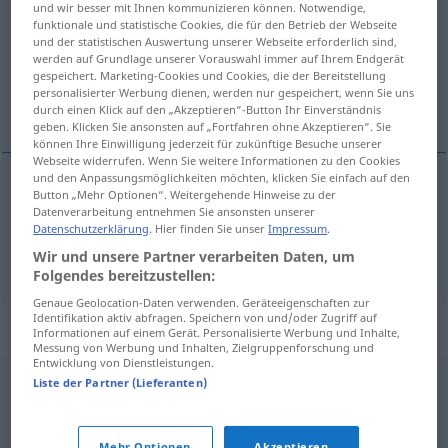
und wir besser mit Ihnen kommunizieren können. Notwendige,
funktionale und statistische Cookies, die für den Betrieb der Webseite
Übersicht aller Übersetzungen
und der statistischen Auswertung unserer Webseite erforderlich sind,
werden auf Grundlage unserer Vorauswahl immer auf Ihrem Endgerät
(Für mehr Details die Übersetzung anklicken/antippen)
gespeichert. Marketing-Cookies und Cookies, die der Bereitstellung
personalisierter Werbung dienen, werden nur gespeichert, wenn Sie uns
幻影, 幽灵
durch einen Klick auf den „Akzeptieren“-Button Ihr Einverständnis
geben. Klicken Sie ansonsten auf „Fortfahren ohne Akzeptieren“. Sie
können Ihre Einwilligung jederzeit für zukünftige Besuche unserer
Webseite widerrufen. Wenn Sie weitere Informationen zu den Cookies
und den Anpassungsmöglichkeiten möchten, klicken Sie einfach auf den
Button „Mehr Optionen“. Weitergehende Hinweise zu der
幻影
[huànyǐng]
Phantom
Trugbild
Datenverarbeitung entnehmen Sie ansonsten unserer
Datenschutzerklärung
. Hier finden Sie unser
Impressum
.
幽灵
[yōulíng]
Phantom
Gespenst
Wir und unsere Partner verarbeiten Daten, um
Folgendes bereitzustellen:
Genaue Geolocation-Daten verwenden. Geräteeigenschaften zur
Identifikation aktiv abfragen. Speichern von und/oder Zugriff auf
Synonyme für "Phantom"
Informationen auf einem Gerät. Personalisierte Werbung und Inhalte,
Messung von Werbung und Inhalten, Zielgruppenforschung und
Entwicklung von Dienstleistungen.
Liste der Partner (Lieferanten)
Hirngespinst (ugs.)
,
Einbildung
,
Trugbild
,
Erscheinung
Mehr Optionen
Akzeptieren