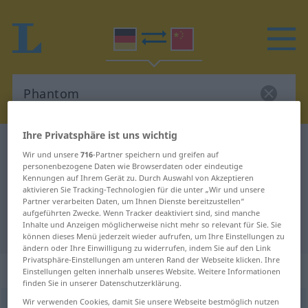
Ihre Privatsphäre ist uns wichtig
Deutsch-Chinesisch Wörterbuch
Phantom
Wir und unsere
716
-Partner speichern und greifen auf
Deutsch-Chinesisch Übersetzung
personenbezogene Daten wie Browserdaten oder eindeutige
Kennungen auf Ihrem Gerät zu. Durch Auswahl von Akzeptieren
für "Phantom"
aktivieren Sie Tracking-Technologien für die unter „Wir und unsere
Partner verarbeiten Daten, um Ihnen Dienste bereitzustellen“
aufgeführten Zwecke. Wenn Tracker deaktiviert sind, sind manche
Inhalte und Anzeigen möglicherweise nicht mehr so relevant für Sie. Sie
"Phantom" Chinesisch Übersetzung
können dieses Menü jederzeit wieder aufrufen, um Ihre Einstellungen zu
ändern oder Ihre Einwilligung zu widerrufen, indem Sie auf den Link
Privatsphäre-Einstellungen am unteren Rand der Webseite klicken. Ihre
„Phantom“
: Neutrum
Einstellungen gelten innerhalb unseres Website. Weitere Informationen
finden Sie in unserer Datenschutzerklärung.
Wir verwenden Cookies, damit Sie unsere Webseite bestmöglich nutzen
Phantom
n