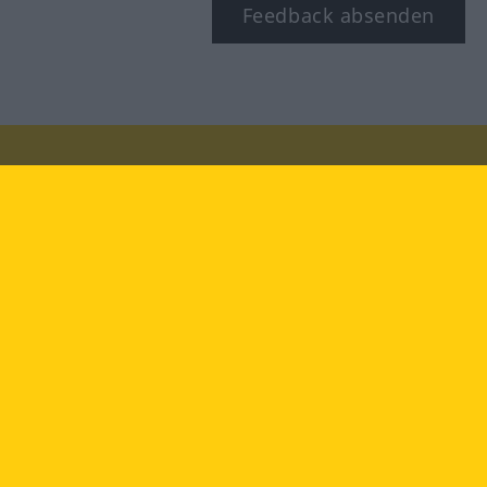
Feedback absenden
Besuchen Sie uns auf:
facebook
YouTube
Instagram
Langenscheidt
NUTZUNGSBEDINGUNGEN
DATENSCHUTZBESTIMMUNGEN