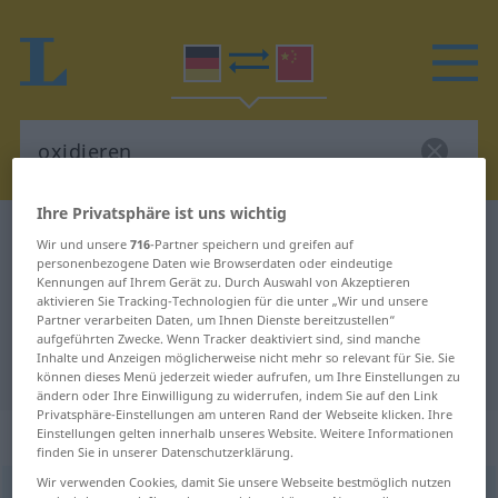
Ihre Privatsphäre ist uns wichtig
Deutsch-Chinesisch Wörterbuch
oxidieren
Wir und unsere
716
-Partner speichern und greifen auf
personenbezogene Daten wie Browserdaten oder eindeutige
Deutsch-Chinesisch Übersetzung
Kennungen auf Ihrem Gerät zu. Durch Auswahl von Akzeptieren
für "oxidieren"
aktivieren Sie Tracking-Technologien für die unter „Wir und unsere
Partner verarbeiten Daten, um Ihnen Dienste bereitzustellen“
aufgeführten Zwecke. Wenn Tracker deaktiviert sind, sind manche
Inhalte und Anzeigen möglicherweise nicht mehr so relevant für Sie. Sie
"oxidieren" Chinesisch Übersetzung
können dieses Menü jederzeit wieder aufrufen, um Ihre Einstellungen zu
ändern oder Ihre Einwilligung zu widerrufen, indem Sie auf den Link
Privatsphäre-Einstellungen am unteren Rand der Webseite klicken. Ihre
„oxidieren“
: intransitives Verb
Einstellungen gelten innerhalb unseres Website. Weitere Informationen
finden Sie in unserer Datenschutzerklärung.
Wir verwenden Cookies, damit Sie unsere Webseite bestmöglich nutzen
oxidieren
v/i