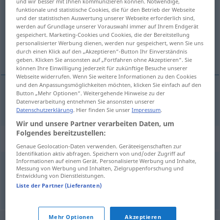
und wir besser mit Ihnen kommunizieren können. Notwendige,
funktionale und statistische Cookies, die für den Betrieb der Webseite
Übersicht aller Übersetzungen
und der statistischen Auswertung unserer Webseite erforderlich sind,
werden auf Grundlage unserer Vorauswahl immer auf Ihrem Endgerät
(Für mehr Details die Übersetzung anklicken/antippen)
gespeichert. Marketing-Cookies und Cookies, die der Bereitstellung
personalisierter Werbung dienen, werden nur gespeichert, wenn Sie uns
使氧化
durch einen Klick auf den „Akzeptieren“-Button Ihr Einverständnis
geben. Klicken Sie ansonsten auf „Fortfahren ohne Akzeptieren“. Sie
können Ihre Einwilligung jederzeit für zukünftige Besuche unserer
Webseite widerrufen. Wenn Sie weitere Informationen zu den Cookies
und den Anpassungsmöglichkeiten möchten, klicken Sie einfach auf den
Button „Mehr Optionen“. Weitergehende Hinweise zu der
使氧化
[shǐ yǎnghuà]
oxidieren
Datenverarbeitung entnehmen Sie ansonsten unserer
Datenschutzerklärung
. Hier finden Sie unser
Impressum
.
Wir und unsere Partner verarbeiten Daten, um
Folgendes bereitzustellen:
Synonyme für "oxidieren"
Genaue Geolocation-Daten verwenden. Geräteeigenschaften zur
Identifikation aktiv abfragen. Speichern von und/oder Zugriff auf
Informationen auf einem Gerät. Personalisierte Werbung und Inhalte,
Messung von Werbung und Inhalten, Zielgruppenforschung und
verrosten
,
rosten
,
einrosten
Entwicklung von Dienstleistungen.
Liste der Partner (Lieferanten)
© OpenThesaurus.de
Mehr Optionen
Akzeptieren