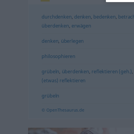
durchdenken
,
denken
,
bedenken
,
betrac
überdenken
,
erwägen
denken
,
überlegen
philosophieren
grübeln
,
überdenken
,
reflektieren (geh.)
(etwas) reflektieren
grübeln
© OpenThesaurus.de