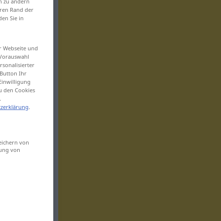
en zu ändern
eren Rand der
den Sie in
er Webseite und
 Vorauswahl
sonalisierter
Button Ihr
Einwilligung
zu den Cookies
.
zerklärung
.
eichern von
sung von