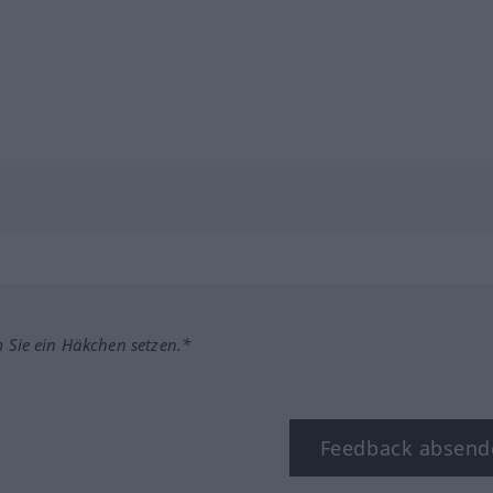
m Sie ein Häkchen setzen.*
Feedback absend