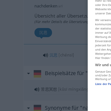
mehr so rel
oder Ihre E
nachdenken
v/i
Webseite kli
unserer Dat
Übersicht aller Übersetzungen
Wir verwend
(Für mehr Details die Übersetzung anklicken/an
kommunizier
der statist
沉思
immer auf I
Werbung die
Einverständ
jederzeit f
und den Anp
Weitergehen
沉思
[chénsī]
Hier finden
Wir und 
Beispielsätze für "nachden
Genaue Geol
und/oder Zu
Werbung und
Liste der P
苦思冥想
[kǔsī míngxiǎng]
Synonyme für "nachdenke