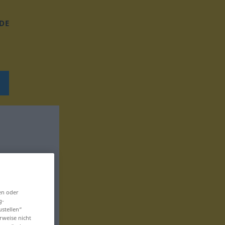
DE
en oder
g-
ustellen“
rweise nicht