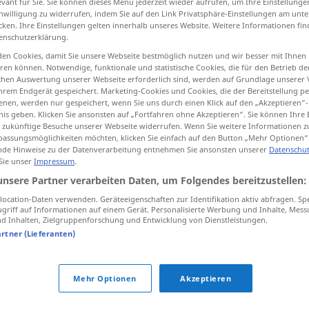
evant für Sie. Sie können dieses Menü jederzeit wieder aufrufen, um Ihre Einstellung
inwilligung zu widerrufen, indem Sie auf den Link Privatsphäre-Einstellungen am unt
cken. Ihre Einstellungen gelten innerhalb unseres Website. Weitere Informationen fin
enschutzerklärung.
en Cookies, damit Sie unsere Webseite bestmöglich nutzen und wir besser mit Ihnen
tippen)
en können. Notwendige, funktionale und statistische Cookies, die für den Betrieb d
ischen Auswertung unserer Webseite erforderlich sind, werden auf Grundlage unserer
hrem Endgerät gespeichert. Marketing-Cookies und Cookies, die der Bereitstellung per
nen, werden nur gespeichert, wenn Sie uns durch einen Klick auf den „Akzeptieren“-
nis geben. Klicken Sie ansonsten auf „Fortfahren ohne Akzeptieren“. Sie können Ihre 
ür zukünftige Besuche unserer Webseite widerrufen. Wenn Sie weitere Informationen 
assungsmöglichkeiten möchten, klicken Sie einfach auf den Button „Mehr Optionen“
de Hinweise zu der Datenverarbeitung entnehmen Sie ansonsten unserer
Datenschut
nachdenken
 Sie unser
Impressum
.
unsere Partner verarbeiten Daten, um Folgendes bereitzustellen:
ken"
ocation-Daten verwenden. Geräteeigenschaften zur Identifikation aktiv abfragen. Sp
griff auf Informationen auf einem Gerät. Personalisierte Werbung und Inhalte, Mes
 Inhalten, Zielgruppenforschung und Entwicklung von Dienstleistungen.
artner (Lieferanten)
intensiv
nachdenken
Mehr Optionen
Akzeptieren
n"