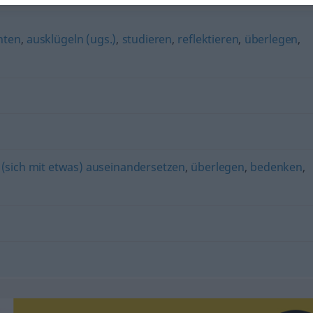
hten
,
ausklügeln (ugs.)
,
studieren
,
reflektieren
,
überlegen
,
,
(sich mit etwas) auseinandersetzen
,
überlegen
,
bedenken
,