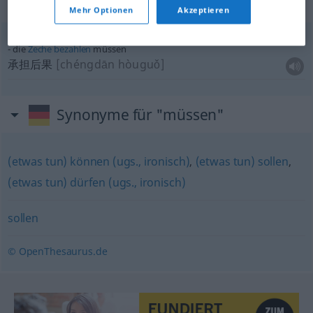
Beispielsätze für "müssen"
Mehr Optionen
Akzeptieren
die
Zeche
bezahlen
müssen
承担后果
[chéngdān hòuguǒ]
Synonyme für "müssen"
(etwas tun) können (ugs., ironisch)
,
(etwas tun) sollen
,
(etwas tun) dürfen (ugs., ironisch)
sollen
© OpenThesaurus.de