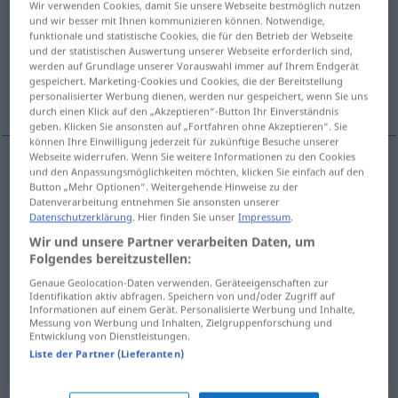
Wir verwenden Cookies, damit Sie unsere Webseite bestmöglich nutzen
und wir besser mit Ihnen kommunizieren können. Notwendige,
Übersicht aller Übersetzungen
funktionale und statistische Cookies, die für den Betrieb der Webseite
und der statistischen Auswertung unserer Webseite erforderlich sind,
(Für mehr Details die Übersetzung anklicken/antippen)
werden auf Grundlage unserer Vorauswahl immer auf Ihrem Endgerät
gespeichert. Marketing-Cookies und Cookies, die der Bereitstellung
不得不, 必须, 一定, 离开
personalisierter Werbung dienen, werden nur gespeichert, wenn Sie uns
durch einen Klick auf den „Akzeptieren“-Button Ihr Einverständnis
geben. Klicken Sie ansonsten auf „Fortfahren ohne Akzeptieren“. Sie
können Ihre Einwilligung jederzeit für zukünftige Besuche unserer
Webseite widerrufen. Wenn Sie weitere Informationen zu den Cookies
und den Anpassungsmöglichkeiten möchten, klicken Sie einfach auf den
不得不
[bùdébù]
müssen
gezwungen sein
Button „Mehr Optionen“. Weitergehende Hinweise zu der
Datenverarbeitung entnehmen Sie ansonsten unserer
Datenschutzerklärung
. Hier finden Sie unser
Impressum
.
必须
[bìxū]
müssen
nötig haben
Wir und unsere Partner verarbeiten Daten, um
Folgendes bereitzustellen:
一定
[yīdìng]
müssen
so gut wie sicher
Genaue Geolocation-Daten verwenden. Geräteeigenschaften zur
Identifikation aktiv abfragen. Speichern von und/oder Zugriff auf
离开
[líkāi]
müssen
gehen müssen
Informationen auf einem Gerät. Personalisierte Werbung und Inhalte,
UMG
Messung von Werbung und Inhalten, Zielgruppenforschung und
Entwicklung von Dienstleistungen.
Liste der Partner (Lieferanten)