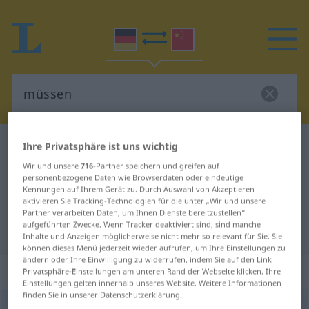
Deutsch-Chinesisch Wörterbuch
müssen
Ihre Privatsphäre ist uns wichtig
Deutsch-Chinesisch Übersetzung
Wir und unsere
716
-Partner speichern und greifen auf
personenbezogene Daten wie Browserdaten oder eindeutige
für "müssen"
Kennungen auf Ihrem Gerät zu. Durch Auswahl von Akzeptieren
aktivieren Sie Tracking-Technologien für die unter „Wir und unsere
Partner verarbeiten Daten, um Ihnen Dienste bereitzustellen“
aufgeführten Zwecke. Wenn Tracker deaktiviert sind, sind manche
"müssen" Chinesisch Übersetzung
Inhalte und Anzeigen möglicherweise nicht mehr so relevant für Sie. Sie
können dieses Menü jederzeit wieder aufrufen, um Ihre Einstellungen zu
ändern oder Ihre Einwilligung zu widerrufen, indem Sie auf den Link
„müssen“
Privatsphäre-Einstellungen am unteren Rand der Webseite klicken. Ihre
Einstellungen gelten innerhalb unseres Website. Weitere Informationen
finden Sie in unserer Datenschutzerklärung.
müssen