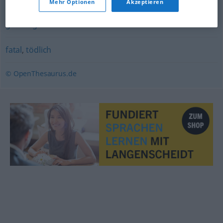
Mehr Optionen
Akzeptieren
gewaltig
fatal
,
tödlich
© OpenThesaurus.de