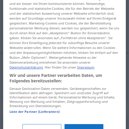
und wir besser mit Ihnen kommunizieren können. Notwendige,
mörderisch
funktionale und statistische Cookies, die für den Betrieb der Webseite
und der statistischen Auswertung unserer Webseite erforderlich sind,
werden auf Grundlage unserer Vorauswahl immer auf Ihrem Endgerät
Übersicht aller Übersetzungen
gespeichert. Marketing-Cookies und Cookies, die der Bereitstellung
(Für mehr Details die Übersetzung anklicken/antippen)
personalisierter Werbung dienen, werden nur gespeichert, wenn Sie uns
durch einen Klick auf den „Akzeptieren“-Button Ihr Einverständnis
geben. Klicken Sie ansonsten auf „Fortfahren ohne Akzeptieren“. Sie
凶险的
können Ihre Einwilligung jederzeit für zukünftige Besuche unserer
Webseite widerrufen. Wenn Sie weitere Informationen zu den Cookies
und den Anpassungsmöglichkeiten möchten, klicken Sie einfach auf den
Button „Mehr Optionen“. Weitergehende Hinweise zu der
Datenverarbeitung entnehmen Sie ansonsten unserer
Datenschutzerklärung
. Hier finden Sie unser
Impressum
.
凶险的
[xiōngxiǎnde]
mörderisch
Wir und unsere Partner verarbeiten Daten, um
lebensgefährlich
UMG
Folgendes bereitzustellen:
Genaue Geolocation-Daten verwenden. Geräteeigenschaften zur
Identifikation aktiv abfragen. Speichern von und/oder Zugriff auf
Informationen auf einem Gerät. Personalisierte Werbung und Inhalte,
Messung von Werbung und Inhalten, Zielgruppenforschung und
Entwicklung von Dienstleistungen.
Synonyme für "mörderisch"
Liste der Partner (Lieferanten)
grausam