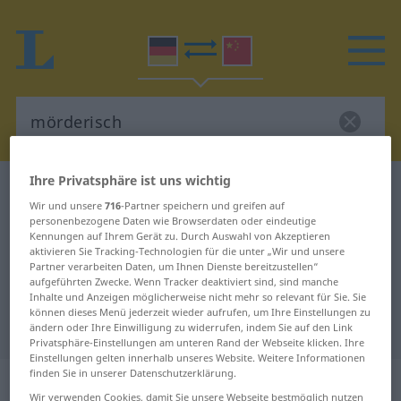
Ihre Privatsphäre ist uns wichtig
Deutsch-Chinesisch Wörterbuch
mörderisch
Wir und unsere
716
-Partner speichern und greifen auf
Deutsch-Chinesisch Übersetzung
personenbezogene Daten wie Browserdaten oder eindeutige
Kennungen auf Ihrem Gerät zu. Durch Auswahl von Akzeptieren
für "mörderisch"
aktivieren Sie Tracking-Technologien für die unter „Wir und unsere
Partner verarbeiten Daten, um Ihnen Dienste bereitzustellen“
aufgeführten Zwecke. Wenn Tracker deaktiviert sind, sind manche
"mörderisch" Chinesisch
Inhalte und Anzeigen möglicherweise nicht mehr so relevant für Sie. Sie
können dieses Menü jederzeit wieder aufrufen, um Ihre Einstellungen zu
Übersetzung
ändern oder Ihre Einwilligung zu widerrufen, indem Sie auf den Link
Privatsphäre-Einstellungen am unteren Rand der Webseite klicken. Ihre
Einstellungen gelten innerhalb unseres Website. Weitere Informationen
finden Sie in unserer Datenschutzerklärung.
„mörderisch“
Wir verwenden Cookies, damit Sie unsere Webseite bestmöglich nutzen