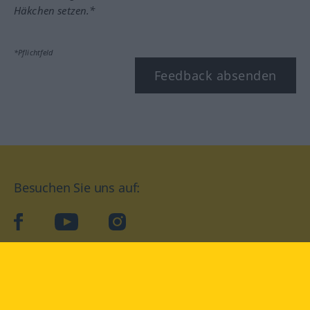
Häkchen setzen.*
*Pflichtfeld
Feedback absenden
Besuchen Sie uns auf:
facebook
YouTube
Instagram
Langenscheidt