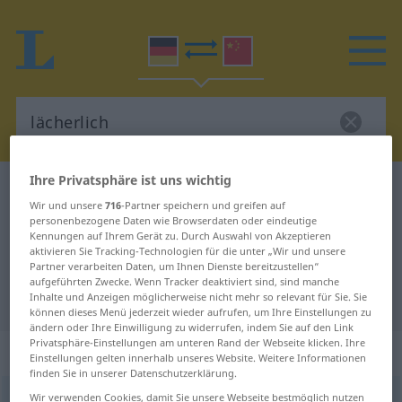
Ihre Privatsphäre ist uns wichtig
Deutsch-Chinesisch Wörterbuch
lächerlich
Wir und unsere
716
-Partner speichern und greifen auf
Deutsch-Chinesisch Übersetzung
personenbezogene Daten wie Browserdaten oder eindeutige
Kennungen auf Ihrem Gerät zu. Durch Auswahl von Akzeptieren
für "lächerlich"
aktivieren Sie Tracking-Technologien für die unter „Wir und unsere
Partner verarbeiten Daten, um Ihnen Dienste bereitzustellen“
aufgeführten Zwecke. Wenn Tracker deaktiviert sind, sind manche
"lächerlich" Chinesisch Übersetzung
Inhalte und Anzeigen möglicherweise nicht mehr so relevant für Sie. Sie
können dieses Menü jederzeit wieder aufrufen, um Ihre Einstellungen zu
ändern oder Ihre Einwilligung zu widerrufen, indem Sie auf den Link
Privatsphäre-Einstellungen am unteren Rand der Webseite klicken. Ihre
„lächerlich“
Einstellungen gelten innerhalb unseres Website. Weitere Informationen
finden Sie in unserer Datenschutzerklärung.
Wir verwenden Cookies, damit Sie unsere Webseite bestmöglich nutzen
lächerlich