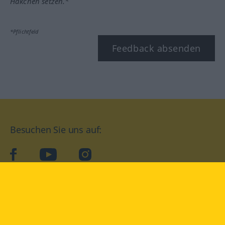
Häkchen setzen.*
*Pflichtfeld
Feedback absenden
Besuchen Sie uns auf:
facebook
YouTube
Instagram
Langenscheidt