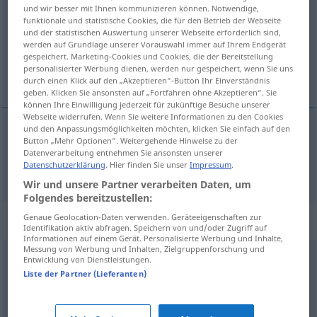
und wir besser mit Ihnen kommunizieren können. Notwendige,
funktionale und statistische Cookies, die für den Betrieb der Webseite
Übersicht aller Übersetzungen
und der statistischen Auswertung unserer Webseite erforderlich sind,
(Für mehr Details die Übersetzung anklicken/antippen)
werden auf Grundlage unserer Vorauswahl immer auf Ihrem Endgerät
gespeichert. Marketing-Cookies und Cookies, die der Bereitstellung
personalisierter Werbung dienen, werden nur gespeichert, wenn Sie uns
可笑的
durch einen Klick auf den „Akzeptieren“-Button Ihr Einverständnis
geben. Klicken Sie ansonsten auf „Fortfahren ohne Akzeptieren“. Sie
können Ihre Einwilligung jederzeit für zukünftige Besuche unserer
Webseite widerrufen. Wenn Sie weitere Informationen zu den Cookies
und den Anpassungsmöglichkeiten möchten, klicken Sie einfach auf den
Button „Mehr Optionen“. Weitergehende Hinweise zu der
可笑的
[kěxiàode]
lächerlich
Datenverarbeitung entnehmen Sie ansonsten unserer
Datenschutzerklärung
. Hier finden Sie unser
Impressum
.
Wir und unsere Partner verarbeiten Daten, um
Folgendes bereitzustellen:
Genaue Geolocation-Daten verwenden. Geräteeigenschaften zur
Synonyme für "lächerlich"
Identifikation aktiv abfragen. Speichern von und/oder Zugriff auf
Informationen auf einem Gerät. Personalisierte Werbung und Inhalte,
Messung von Werbung und Inhalten, Zielgruppenforschung und
Entwicklung von Dienstleistungen.
albern
,
läppisch
,
blöd (ugs.)
,
dämlich
,
affig
Liste der Partner (Lieferanten)
schräg
,
bizarr
,
ungewöhnlich
,
eigenwillig
,
absurd
,