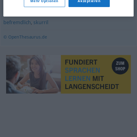
Mehr Optionen
Akzeptieren
befremdend
,
sonderbar
,
komisch
,
eigenartig
,
aberwitzig
,
kurios
,
grotesk
,
abstrus (geh.)
,
merkwürdig
,
befremdlich
,
skurril
© OpenThesaurus.de