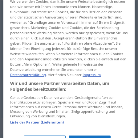
Wir verwenden Cookies, damit Sie unsere Webseite bestmöglich nutzen
und wir besser mit Ihnen kommunizieren können. Notwendige,
hochnehmen
v/t
funktionale und statistische Cookies, die für den Betrieb der Webseite
und der statistischen Auswertung unserer Webseite erforderlich sind,
Übersicht aller Übersetzungen
werden auf Grundlage unserer Vorauswahl immer auf Ihrem Endgerät
gespeichert. Marketing-Cookies und Cookies, die der Bereitstellung
(Für mehr Details die Übersetzung anklicken/antippen)
personalisierter Werbung dienen, werden nur gespeichert, wenn Sie uns
durch einen Klick auf den „Akzeptieren“-Button Ihr Einverständnis
举起, 抱起, 讥笑
geben. Klicken Sie ansonsten auf „Fortfahren ohne Akzeptieren“. Sie
können Ihre Einwilligung jederzeit für zukünftige Besuche unserer
Webseite widerrufen. Wenn Sie weitere Informationen zu den Cookies
und den Anpassungsmöglichkeiten möchten, klicken Sie einfach auf den
Button „Mehr Optionen“. Weitergehende Hinweise zu der
Datenverarbeitung entnehmen Sie ansonsten unserer
举起
[jǔqǐ]
hochnehmen
anheben
Datenschutzerklärung
. Hier finden Sie unser
Impressum
.
Wir und unsere Partner verarbeiten Daten, um
抱起
[bàoqǐ]
hochnehmen
Kind
Folgendes bereitzustellen:
Genaue Geolocation-Daten verwenden. Geräteeigenschaften zur
Identifikation aktiv abfragen. Speichern von und/oder Zugriff auf
讥笑
[jīxiào]
hochnehmen
verspotten
UMG
Informationen auf einem Gerät. Personalisierte Werbung und Inhalte,
Messung von Werbung und Inhalten, Zielgruppenforschung und
Entwicklung von Dienstleistungen.
Liste der Partner (Lieferanten)
Synonyme für "hochnehmen"