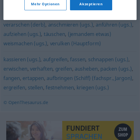
Mehr Optionen
Akzeptieren
erwischen
,
verhaften
verarschen (derb)
,
anschmieren (ugs.)
,
anführen (ugs.)
,
aufziehen (ugs.)
,
täuschen
,
(jemandem etwas)
weismachen (ugs.)
,
verulken (Hauptform)
kassieren (ugs.)
,
aufgreifen
,
fassen
,
schnappen (ugs.)
,
erwischen
,
verhaften
,
greifen
,
ausheben
,
packen (ugs.)
,
fangen
,
ertappen
,
aufbringen (Schiff) (fachspr., Jargon)
,
ergreifen
,
stellen
,
festnehmen
,
kriegen (ugs.)
© OpenThesaurus.de