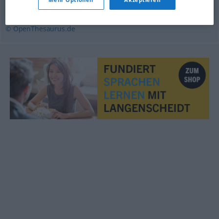
bestimmend
© OpenThesaurus.de