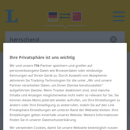
Ihre Privatsphäre ist uns wichtig
Deutsch-Chinesisch Wörterbuch
herrschend
Wir und unsere
716
-Partner speichern und greifen auf
Deutsch-Chinesisch Übersetzung
personenbezogene Daten wie Browserdaten oder eindeutige
Kennungen auf Ihrem Gerät zu. Durch Auswahl von Akzeptieren
für "herrschend"
aktivieren Sie Tracking-Technologien für die unter „Wir und unsere
Partner verarbeiten Daten, um Ihnen Dienste bereitzustellen“
aufgeführten Zwecke. Wenn Tracker deaktiviert sind, sind manche
Inhalte und Anzeigen möglicherweise nicht mehr so relevant für Sie. Sie
"herrschend" Chinesisch
können dieses Menü jederzeit wieder aufrufen, um Ihre Einstellungen zu
ändern oder Ihre Einwilligung zu widerrufen, indem Sie auf den Link
Übersetzung
Privatsphäre-Einstellungen am unteren Rand der Webseite klicken. Ihre
Einstellungen gelten innerhalb unseres Website. Weitere Informationen
finden Sie in unserer Datenschutzerklärung.
„herrschend“
Wir verwenden Cookies, damit Sie unsere Webseite bestmöglich nutzen