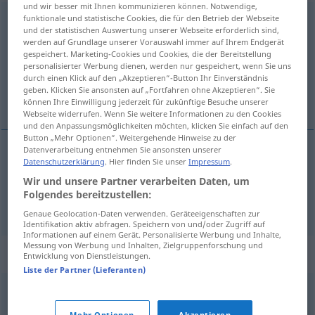
und wir besser mit Ihnen kommunizieren können. Notwendige,
funktionale und statistische Cookies, die für den Betrieb der Webseite
herrschend
und der statistischen Auswertung unserer Webseite erforderlich sind,
werden auf Grundlage unserer Vorauswahl immer auf Ihrem Endgerät
Übersicht aller Übersetzungen
gespeichert. Marketing-Cookies und Cookies, die der Bereitstellung
(Für mehr Details die Übersetzung anklicken/antippen)
personalisierter Werbung dienen, werden nur gespeichert, wenn Sie uns
durch einen Klick auf den „Akzeptieren“-Button Ihr Einverständnis
geben. Klicken Sie ansonsten auf „Fortfahren ohne Akzeptieren“. Sie
统治的, 主流的
können Ihre Einwilligung jederzeit für zukünftige Besuche unserer
Webseite widerrufen. Wenn Sie weitere Informationen zu den Cookies
und den Anpassungsmöglichkeiten möchten, klicken Sie einfach auf den
Button „Mehr Optionen“. Weitergehende Hinweise zu der
Datenverarbeitung entnehmen Sie ansonsten unserer
Datenschutzerklärung
. Hier finden Sie unser
Impressum
.
统治的
[tǒngzhìde]
herrschend
POL
Wir und unsere Partner verarbeiten Daten, um
Folgendes bereitzustellen:
主流的
[zhǔliúde]
herrschend
Meinung
FIG
Genaue Geolocation-Daten verwenden. Geräteeigenschaften zur
Identifikation aktiv abfragen. Speichern von und/oder Zugriff auf
Informationen auf einem Gerät. Personalisierte Werbung und Inhalte,
Messung von Werbung und Inhalten, Zielgruppenforschung und
Synonyme für "herrschend"
Entwicklung von Dienstleistungen.
Liste der Partner (Lieferanten)
dominant
,
maßgebend
,
führend
,
maßgeblich
,
Mehr Optionen
Akzeptieren