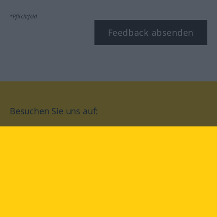
*Pflichtfeld
Feedback absenden
Besuchen Sie uns auf:
facebook
YouTube
Instagram
Langenscheidt