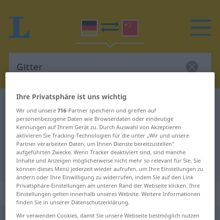
Ihre Privatsphäre ist uns wichtig
Deutsch-Chinesisch Wörterbuch
Gitter
Wir und unsere
716
-Partner speichern und greifen auf
Deutsch-Chinesisch Übersetzung
personenbezogene Daten wie Browserdaten oder eindeutige
Kennungen auf Ihrem Gerät zu. Durch Auswahl von Akzeptieren
für "Gitter"
aktivieren Sie Tracking-Technologien für die unter „Wir und unsere
Partner verarbeiten Daten, um Ihnen Dienste bereitzustellen“
aufgeführten Zwecke. Wenn Tracker deaktiviert sind, sind manche
Inhalte und Anzeigen möglicherweise nicht mehr so relevant für Sie. Sie
"Gitter" Chinesisch Übersetzung
können dieses Menü jederzeit wieder aufrufen, um Ihre Einstellungen zu
ändern oder Ihre Einwilligung zu widerrufen, indem Sie auf den Link
Privatsphäre-Einstellungen am unteren Rand der Webseite klicken. Ihre
„Gitter“
: Neutrum
Einstellungen gelten innerhalb unseres Website. Weitere Informationen
finden Sie in unserer Datenschutzerklärung.
Wir verwenden Cookies, damit Sie unsere Webseite bestmöglich nutzen
Gitter
n