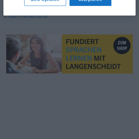
Raster
© OpenThesaurus.de