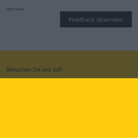
*Pflichtfeld
Feedback absenden
Besuchen Sie uns auf:
facebook
YouTube
Instagram
Langenscheidt