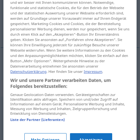
und wir besser mit Ihnen kommunizieren können. Notwendige,
funktionale und statistische Cookies, die für den Betrieb der Webseite
Übersicht aller Übersetzungen
und der statistischen Auswertung unserer Webseite erforderlich sind,
werden auf Grundlage unserer Vorauswahl immer auf Ihrem Endgerät
(Für mehr Details die Übersetzung anklicken/antippen)
gespeichert. Marketing-Cookies und Cookies, die der Bereitstellung
personalisierter Werbung dienen, werden nur gespeichert, wenn Sie uns
栅栏
durch einen Klick auf den „Akzeptieren“-Button Ihr Einverständnis
geben. Klicken Sie ansonsten auf „Fortfahren ohne Akzeptieren“. Sie
können Ihre Einwilligung jederzeit für zukünftige Besuche unserer
Webseite widerrufen. Wenn Sie weitere Informationen zu den Cookies
und den Anpassungsmöglichkeiten möchten, klicken Sie einfach auf den
Button „Mehr Optionen“. Weitergehende Hinweise zu der
栅栏
[zhàlan]
Gitter
Datenverarbeitung entnehmen Sie ansonsten unserer
Datenschutzerklärung
. Hier finden Sie unser
Impressum
.
Wir und unsere Partner verarbeiten Daten, um
Folgendes bereitzustellen:
Synonyme für "Gitter"
Genaue Geolocation-Daten verwenden. Geräteeigenschaften zur
Identifikation aktiv abfragen. Speichern von und/oder Zugriff auf
Informationen auf einem Gerät. Personalisierte Werbung und Inhalte,
Zaun
Messung von Werbung und Inhalten, Zielgruppenforschung und
Entwicklung von Dienstleistungen.
Liste der Partner (Lieferanten)
Struktur
Mehr Optionen
Akzeptieren