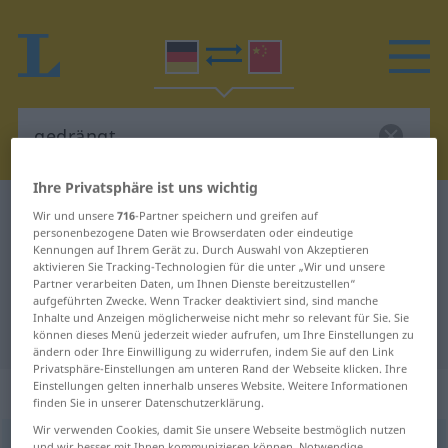
Ihre Privatsphäre ist uns wichtig
Deutsch-Chinesisch Wörterbuch
gedrängt
Wir und unsere
716
-Partner speichern und greifen auf
personenbezogene Daten wie Browserdaten oder eindeutige
Deutsch-Chinesisch Übersetzung
Kennungen auf Ihrem Gerät zu. Durch Auswahl von Akzeptieren
aktivieren Sie Tracking-Technologien für die unter „Wir und unsere
für "gedrängt"
Partner verarbeiten Daten, um Ihnen Dienste bereitzustellen“
aufgeführten Zwecke. Wenn Tracker deaktiviert sind, sind manche
Inhalte und Anzeigen möglicherweise nicht mehr so relevant für Sie. Sie
"gedrängt" Chinesisch Übersetzung
können dieses Menü jederzeit wieder aufrufen, um Ihre Einstellungen zu
ändern oder Ihre Einwilligung zu widerrufen, indem Sie auf den Link
Privatsphäre-Einstellungen am unteren Rand der Webseite klicken. Ihre
Einstellungen gelten innerhalb unseres Website. Weitere Informationen
„gedrängt“
finden Sie in unserer Datenschutzerklärung.
Wir verwenden Cookies, damit Sie unsere Webseite bestmöglich nutzen
gedrängt
und wir besser mit Ihnen kommunizieren können. Notwendige,