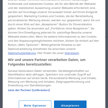
funktionale und statistische Cookies, die für den Betrieb der Webseite
und der statistischen Auswertung unserer Webseite erforderlich sind,
Übersicht aller Übersetzungen
werden auf Grundlage unserer Vorauswahl immer auf Ihrem Endgerät
(Für mehr Details die Übersetzung anklicken/antippen)
gespeichert. Marketing-Cookies und Cookies, die der Bereitstellung
personalisierter Werbung dienen, werden nur gespeichert, wenn Sie uns
durch einen Klick auf den „Akzeptieren“-Button Ihr Einverständnis
密集的, 紧的
geben. Klicken Sie ansonsten auf „Fortfahren ohne Akzeptieren“. Sie
können Ihre Einwilligung jederzeit für zukünftige Besuche unserer
Webseite widerrufen. Wenn Sie weitere Informationen zu den Cookies
und den Anpassungsmöglichkeiten möchten, klicken Sie einfach auf den
Button „Mehr Optionen“. Weitergehende Hinweise zu der
Datenverarbeitung entnehmen Sie ansonsten unserer
密集的
[mìjíde]
gedrängt
bündig
Datenschutzerklärung
. Hier finden Sie unser
Impressum
.
Wir und unsere Partner verarbeiten Daten, um
紧的
[jǐnde]
gedrängt
Stundenplan
Folgendes bereitzustellen:
Genaue Geolocation-Daten verwenden. Geräteeigenschaften zur
Identifikation aktiv abfragen. Speichern von und/oder Zugriff auf
Informationen auf einem Gerät. Personalisierte Werbung und Inhalte,
Messung von Werbung und Inhalten, Zielgruppenforschung und
Entwicklung von Dienstleistungen.
Liste der Partner (Lieferanten)
Mehr Optionen
Akzeptieren