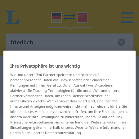
Deutsch-Chinesisch Wörterbuch
friedlich
Ihre Privatsphäre ist uns wichtig
Deutsch-Chinesisch Übersetzung
Wir und unsere
716
-Partner speichern und greifen auf
personenbezogene Daten wie Browserdaten oder eindeutige
für "friedlich"
Kennungen auf Ihrem Gerät zu. Durch Auswahl von Akzeptieren
aktivieren Sie Tracking-Technologien für die unter „Wir und unsere
Partner verarbeiten Daten, um Ihnen Dienste bereitzustellen“
aufgeführten Zwecke. Wenn Tracker deaktiviert sind, sind manche
"friedlich" Chinesisch Übersetzung
Inhalte und Anzeigen möglicherweise nicht mehr so relevant für Sie. Sie
können dieses Menü jederzeit wieder aufrufen, um Ihre Einstellungen zu
ändern oder Ihre Einwilligung zu widerrufen, indem Sie auf den Link
„friedlich“
Privatsphäre-Einstellungen am unteren Rand der Webseite klicken. Ihre
Einstellungen gelten innerhalb unseres Website. Weitere Informationen
finden Sie in unserer Datenschutzerklärung.
friedlich