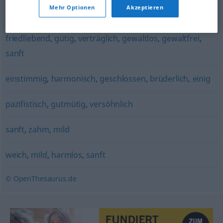
Mehr Optionen
Akzeptieren
harmonisch
friedliebend
,
gütig
,
verträglich
,
gewaltlos
,
gewaltfrei
,
sanft
einstimmig
,
harmonisch
,
geschlossen
,
brüderlich
,
einig
pazifistisch
,
gutmütig
,
versöhnlich
sanft
,
zahm
,
mild
weich
,
mild
,
harmlos
,
sanft
© OpenThesaurus.de