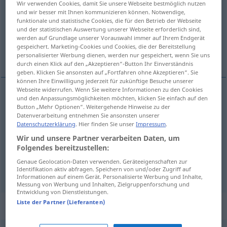
Wir verwenden Cookies, damit Sie unsere Webseite bestmöglich nutzen
und wir besser mit Ihnen kommunizieren können. Notwendige,
Übersicht aller Übersetzungen
funktionale und statistische Cookies, die für den Betrieb der Webseite
und der statistischen Auswertung unserer Webseite erforderlich sind,
(Für mehr Details die Übersetzung anklicken/antippen)
werden auf Grundlage unserer Vorauswahl immer auf Ihrem Endgerät
gespeichert. Marketing-Cookies und Cookies, die der Bereitstellung
和平的, 温和的, 宁静的
personalisierter Werbung dienen, werden nur gespeichert, wenn Sie uns
durch einen Klick auf den „Akzeptieren“-Button Ihr Einverständnis
geben. Klicken Sie ansonsten auf „Fortfahren ohne Akzeptieren“. Sie
können Ihre Einwilligung jederzeit für zukünftige Besuche unserer
Webseite widerrufen. Wenn Sie weitere Informationen zu den Cookies
und den Anpassungsmöglichkeiten möchten, klicken Sie einfach auf den
和平的
[hépíngde]
friedlich
ohne Krieg
Button „Mehr Optionen“. Weitergehende Hinweise zu der
Datenverarbeitung entnehmen Sie ansonsten unserer
Datenschutzerklärung
. Hier finden Sie unser
Impressum
.
温和的
[wēnhéde]
friedlich
Charakter
Wir und unsere Partner verarbeiten Daten, um
Folgendes bereitzustellen:
宁静的
[níngjìngde]
friedlich
Landschaft
Genaue Geolocation-Daten verwenden. Geräteeigenschaften zur
Identifikation aktiv abfragen. Speichern von und/oder Zugriff auf
Informationen auf einem Gerät. Personalisierte Werbung und Inhalte,
Messung von Werbung und Inhalten, Zielgruppenforschung und
Entwicklung von Dienstleistungen.
Liste der Partner (Lieferanten)
Synonyme für "friedlich"