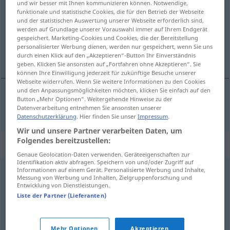
und wir besser mit Ihnen kommunizieren können. Notwendige,
funktionale und statistische Cookies, die für den Betrieb der Webseite
Übersicht aller Übersetzungen
und der statistischen Auswertung unserer Webseite erforderlich sind,
werden auf Grundlage unserer Vorauswahl immer auf Ihrem Endgerät
(Für mehr Details die Übersetzung anklicken/antippen)
gespeichert. Marketing-Cookies und Cookies, die der Bereitstellung
personalisierter Werbung dienen, werden nur gespeichert, wenn Sie uns
鬼脸
durch einen Klick auf den „Akzeptieren“-Button Ihr Einverständnis
geben. Klicken Sie ansonsten auf „Fortfahren ohne Akzeptieren“. Sie
können Ihre Einwilligung jederzeit für zukünftige Besuche unserer
Webseite widerrufen. Wenn Sie weitere Informationen zu den Cookies
und den Anpassungsmöglichkeiten möchten, klicken Sie einfach auf den
Button „Mehr Optionen“. Weitergehende Hinweise zu der
鬼脸
[guǐliǎn]
Fratze
Datenverarbeitung entnehmen Sie ansonsten unserer
Datenschutzerklärung
. Hier finden Sie unser
Impressum
.
Wir und unsere Partner verarbeiten Daten, um
Folgendes bereitzustellen:
Synonyme für "Fratze"
Genaue Geolocation-Daten verwenden. Geräteeigenschaften zur
Identifikation aktiv abfragen. Speichern von und/oder Zugriff auf
Informationen auf einem Gerät. Personalisierte Werbung und Inhalte,
Messung von Werbung und Inhalten, Zielgruppenforschung und
Fresse (derb)
,
Gesicht
,
Angesicht
,
Antlitz
,
Visage (derb)
Entwicklung von Dienstleistungen.
Liste der Partner (Lieferanten)
Grimasse
Mehr Optionen
Akzeptieren