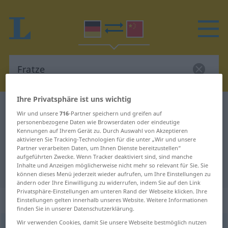
Ihre Privatsphäre ist uns wichtig
Deutsch-Chinesisch Wörterbuch
Fratze
Wir und unsere
716
-Partner speichern und greifen auf
Deutsch-Chinesisch Übersetzung
personenbezogene Daten wie Browserdaten oder eindeutige
Kennungen auf Ihrem Gerät zu. Durch Auswahl von Akzeptieren
für "Fratze"
aktivieren Sie Tracking-Technologien für die unter „Wir und unsere
Partner verarbeiten Daten, um Ihnen Dienste bereitzustellen“
aufgeführten Zwecke. Wenn Tracker deaktiviert sind, sind manche
Inhalte und Anzeigen möglicherweise nicht mehr so relevant für Sie. Sie
"Fratze" Chinesisch Übersetzung
können dieses Menü jederzeit wieder aufrufen, um Ihre Einstellungen zu
ändern oder Ihre Einwilligung zu widerrufen, indem Sie auf den Link
Privatsphäre-Einstellungen am unteren Rand der Webseite klicken. Ihre
„Fratze“
: Femininum
Einstellungen gelten innerhalb unseres Website. Weitere Informationen
finden Sie in unserer Datenschutzerklärung.
Wir verwenden Cookies, damit Sie unsere Webseite bestmöglich nutzen
Fratze
f