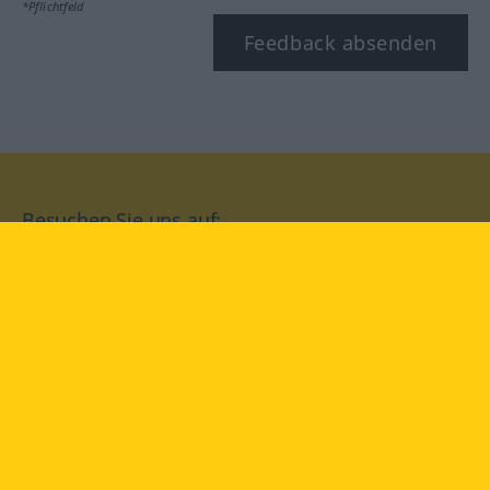
*Pflichtfeld
Feedback absenden
Besuchen Sie uns auf:
facebook
YouTube
Instagram
Langenscheidt
NUTZUNGSBEDINGUNGEN