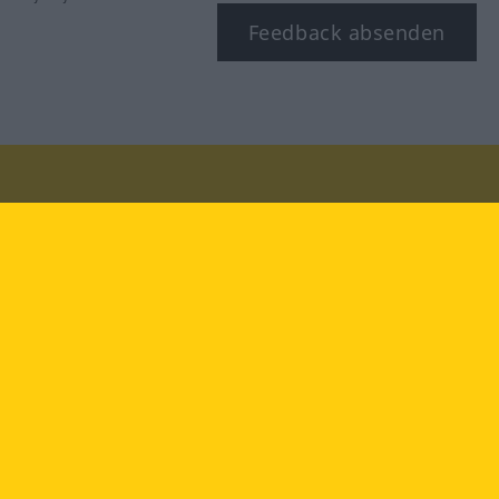
Feedback absenden
Besuchen Sie uns auf:
facebook
YouTube
Instagram
Langenscheidt
NUTZUNGSBEDINGUNGEN