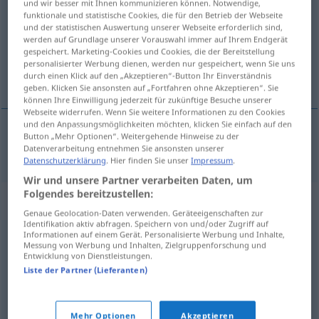
und wir besser mit Ihnen kommunizieren können. Notwendige,
funktionale und statistische Cookies, die für den Betrieb der Webseite
Übersicht aller Übersetzungen
und der statistischen Auswertung unserer Webseite erforderlich sind,
werden auf Grundlage unserer Vorauswahl immer auf Ihrem Endgerät
(Für mehr Details die Übersetzung anklicken/antippen)
gespeichert. Marketing-Cookies und Cookies, die der Bereitstellung
personalisierter Werbung dienen, werden nur gespeichert, wenn Sie uns
欢欣的
durch einen Klick auf den „Akzeptieren“-Button Ihr Einverständnis
geben. Klicken Sie ansonsten auf „Fortfahren ohne Akzeptieren“. Sie
können Ihre Einwilligung jederzeit für zukünftige Besuche unserer
Webseite widerrufen. Wenn Sie weitere Informationen zu den Cookies
und den Anpassungsmöglichkeiten möchten, klicken Sie einfach auf den
Button „Mehr Optionen“. Weitergehende Hinweise zu der
欢欣的
[huānxīnde]
entzückt
Datenverarbeitung entnehmen Sie ansonsten unserer
Datenschutzerklärung
. Hier finden Sie unser
Impressum
.
Wir und unsere Partner verarbeiten Daten, um
Folgendes bereitzustellen:
Synonyme für "entzückt"
Genaue Geolocation-Daten verwenden. Geräteeigenschaften zur
Identifikation aktiv abfragen. Speichern von und/oder Zugriff auf
Informationen auf einem Gerät. Personalisierte Werbung und Inhalte,
Messung von Werbung und Inhalten, Zielgruppenforschung und
begeistert (von)
,
erregt
,
euphorisch
,
überschwänglich
,
Entwicklung von Dienstleistungen.
angetan (ugs.)
,
hingerissen (ugs.)
,
enthusiastisch
Liste der Partner (Lieferanten)
© OpenThesaurus.de
Mehr Optionen
Akzeptieren