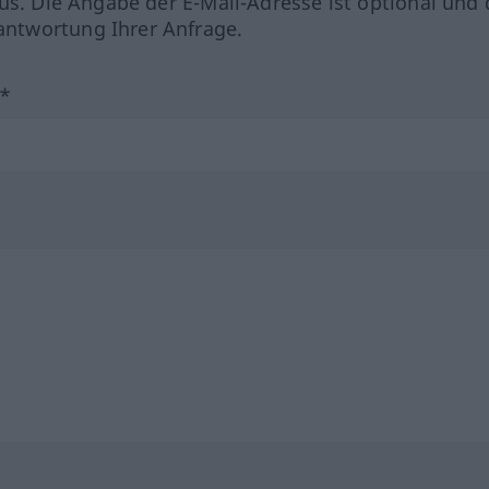
us. Die Angabe der E-Mail-Adresse ist optional und 
ntwortung Ihrer Anfrage.
?*