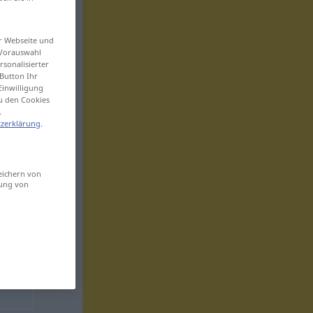
er Webseite und
 Vorauswahl
sonalisierter
Button Ihr
Einwilligung
zu den Cookies
.
zerklärung
.
eichern von
sung von