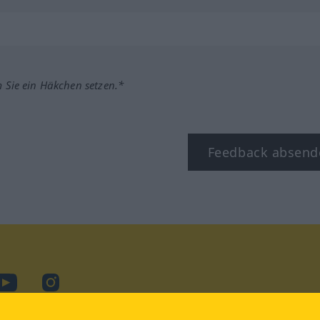
m Sie ein Häkchen setzen.*
Feedback absend
ook
YouTube
Instagram