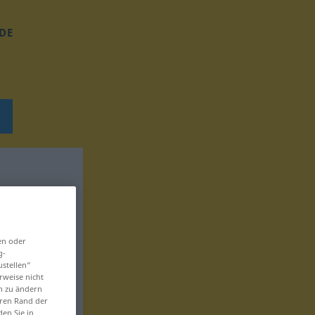
DE
en oder
g-
ustellen“
rweise nicht
en zu ändern
eren Rand der
den Sie in