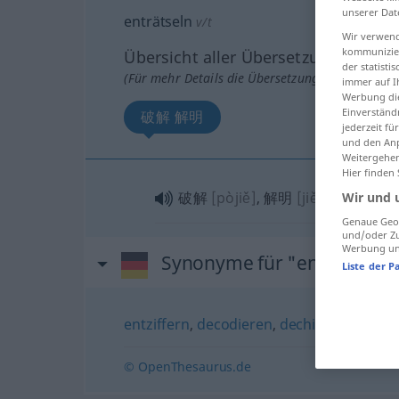
unserer Dat
enträtseln
v/t
Wir verwend
kommunizier
Übersicht aller Übersetzungen
der statist
(Für mehr Details die Übersetzung anklicken/an
immer auf I
Werbung die
Einverständ
破解 解明
jederzeit f
und den Anp
Weitergehen
Hier finden
破解
[pòjiě]
, 解明
[jiěmíng]
Wir und 
Genaue Geol
und/oder Zu
Werbung und
Synonyme für "enträtseln"
Liste der P
entziffern
,
decodieren
,
dechiffrieren
,
dek
© OpenThesaurus.de