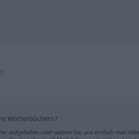
h?
ine Wörterbüchern?
hler aufgefallen oder wollen Sie uns einfach mal lob