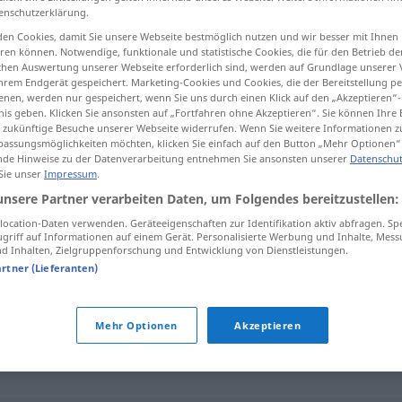
enschutzerklärung.
en Cookies, damit Sie unsere Webseite bestmöglich nutzen und wir besser mit Ihnen
en können. Notwendige, funktionale und statistische Cookies, die für den Betrieb d
ischen Auswertung unserer Webseite erforderlich sind, werden auf Grundlage unserer
tippen)
hrem Endgerät gespeichert. Marketing-Cookies und Cookies, die der Bereitstellung per
nen, werden nur gespeichert, wenn Sie uns durch einen Klick auf den „Akzeptieren“-
nis geben. Klicken Sie ansonsten auf „Fortfahren ohne Akzeptieren“. Sie können Ihre 
ür zukünftige Besuche unserer Webseite widerrufen. Wenn Sie weitere Informationen 
assungsmöglichkeiten möchten, klicken Sie einfach auf den Button „Mehr Optionen“
de Hinweise zu der Datenverarbeitung entnehmen Sie ansonsten unserer
Datenschut
 Sie unser
Impressum
.
enträtseln
unsere Partner verarbeiten Daten, um Folgendes bereitzustellen:
ocation-Daten verwenden. Geräteeigenschaften zur Identifikation aktiv abfragen. Sp
griff auf Informationen auf einem Gerät. Personalisierte Werbung und Inhalte, Mes
 Inhalten, Zielgruppenforschung und Entwicklung von Dienstleistungen.
artner (Lieferanten)
odieren
,
lesen
Mehr Optionen
Akzeptieren