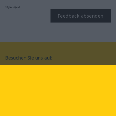
*Pflichtfeld
Feedback absenden
Besuchen Sie uns auf:
facebook
YouTube
Instagram
Langenscheidt