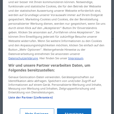
und wir besser mit Ihnen kommunizieren können. Notwendige,
funktionale und statistische Cookies, die für den Betrieb der Webseite
Übersicht aller Übersetzungen
und der statistischen Auswertung unserer Webseite erforderlich sind,
werden auf Grundlage unserer Vorauswahl immer auf Ihrem Endgerät
(Für mehr Details die Übersetzung anklicken/antippen)
gespeichert. Marketing-Cookies und Cookies, die der Bereitstellung
personalisierter Werbung dienen, werden nur gespeichert, wenn Sie uns
分开, 规划
durch einen Klick auf den „Akzeptieren“-Button Ihr Einverständnis
geben. Klicken Sie ansonsten auf „Fortfahren ohne Akzeptieren“. Sie
können Ihre Einwilligung jederzeit für zukünftige Besuche unserer
Webseite widerrufen. Wenn Sie weitere Informationen zu den Cookies
und den Anpassungsmöglichkeiten möchten, klicken Sie einfach auf den
Button „Mehr Optionen“. Weitergehende Hinweise zu der
分开
[fēnkāi]
einteilen
teilen
Datenverarbeitung entnehmen Sie ansonsten unserer
Datenschutzerklärung
. Hier finden Sie unser
Impressum
.
规划
[guīhuà]
einteilen
Zeit
Wir und unsere Partner verarbeiten Daten, um
Folgendes bereitzustellen:
Genaue Geolocation-Daten verwenden. Geräteeigenschaften zur
Identifikation aktiv abfragen. Speichern von und/oder Zugriff auf
Synonyme für "einteilen"
Informationen auf einem Gerät. Personalisierte Werbung und Inhalte,
Messung von Werbung und Inhalten, Zielgruppenforschung und
Entwicklung von Dienstleistungen.
Liste der Partner (Lieferanten)
teilen
,
zerteilen
Mehr Optionen
Akzeptieren