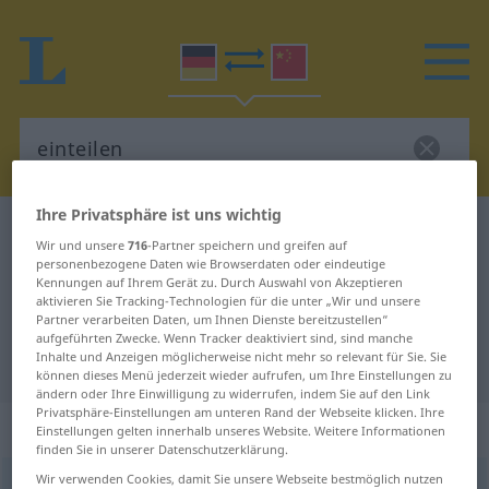
Ihre Privatsphäre ist uns wichtig
Deutsch-Chinesisch Wörterbuch
einteilen
Wir und unsere
716
-Partner speichern und greifen auf
Deutsch-Chinesisch Übersetzung
personenbezogene Daten wie Browserdaten oder eindeutige
Kennungen auf Ihrem Gerät zu. Durch Auswahl von Akzeptieren
für "einteilen"
aktivieren Sie Tracking-Technologien für die unter „Wir und unsere
Partner verarbeiten Daten, um Ihnen Dienste bereitzustellen“
aufgeführten Zwecke. Wenn Tracker deaktiviert sind, sind manche
Inhalte und Anzeigen möglicherweise nicht mehr so relevant für Sie. Sie
"einteilen" Chinesisch Übersetzung
können dieses Menü jederzeit wieder aufrufen, um Ihre Einstellungen zu
ändern oder Ihre Einwilligung zu widerrufen, indem Sie auf den Link
Privatsphäre-Einstellungen am unteren Rand der Webseite klicken. Ihre
„einteilen“
Einstellungen gelten innerhalb unseres Website. Weitere Informationen
finden Sie in unserer Datenschutzerklärung.
Wir verwenden Cookies, damit Sie unsere Webseite bestmöglich nutzen
einteilen