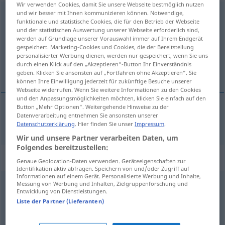
Wir verwenden Cookies, damit Sie unsere Webseite bestmöglich nutzen
und wir besser mit Ihnen kommunizieren können. Notwendige,
einrichten
funktionale und statistische Cookies, die für den Betrieb der Webseite
und der statistischen Auswertung unserer Webseite erforderlich sind,
Übersicht aller Übersetzungen
werden auf Grundlage unserer Vorauswahl immer auf Ihrem Endgerät
(Für mehr Details die Übersetzung anklicken/antippen)
gespeichert. Marketing-Cookies und Cookies, die der Bereitstellung
personalisierter Werbung dienen, werden nur gespeichert, wenn Sie uns
durch einen Klick auf den „Akzeptieren“-Button Ihr Einverständnis
布置
geben. Klicken Sie ansonsten auf „Fortfahren ohne Akzeptieren“. Sie
können Ihre Einwilligung jederzeit für zukünftige Besuche unserer
Webseite widerrufen. Wenn Sie weitere Informationen zu den Cookies
und den Anpassungsmöglichkeiten möchten, klicken Sie einfach auf den
Button „Mehr Optionen“. Weitergehende Hinweise zu der
Datenverarbeitung entnehmen Sie ansonsten unserer
布置
[bùzhì]
einrichten
Zimmer
Datenschutzerklärung
. Hier finden Sie unser
Impressum
.
Wir und unsere Partner verarbeiten Daten, um
Folgendes bereitzustellen:
Synonyme für "einrichten"
Genaue Geolocation-Daten verwenden. Geräteeigenschaften zur
Identifikation aktiv abfragen. Speichern von und/oder Zugriff auf
Informationen auf einem Gerät. Personalisierte Werbung und Inhalte,
Messung von Werbung und Inhalten, Zielgruppenforschung und
einarbeiten
,
installieren
,
einsetzen
,
montieren
,
einbauen
,
Entwicklung von Dienstleistungen.
Liste der Partner (Lieferanten)
zusammenfügen