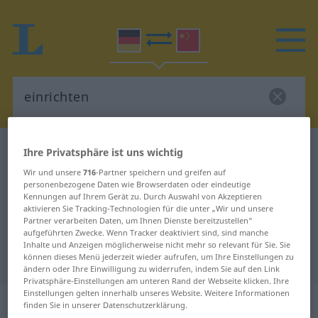
Deutsch-Chinesisch Wörterbuch
einrichten
Ihre Privatsphäre ist uns wichtig
Deutsch-Chinesisch Übersetzung
Wir und unsere
716
-Partner speichern und greifen auf
personenbezogene Daten wie Browserdaten oder eindeutige
für "einrichten"
Kennungen auf Ihrem Gerät zu. Durch Auswahl von Akzeptieren
aktivieren Sie Tracking-Technologien für die unter „Wir und unsere
Partner verarbeiten Daten, um Ihnen Dienste bereitzustellen“
aufgeführten Zwecke. Wenn Tracker deaktiviert sind, sind manche
"einrichten" Chinesisch
Inhalte und Anzeigen möglicherweise nicht mehr so relevant für Sie. Sie
können dieses Menü jederzeit wieder aufrufen, um Ihre Einstellungen zu
Übersetzung
ändern oder Ihre Einwilligung zu widerrufen, indem Sie auf den Link
Privatsphäre-Einstellungen am unteren Rand der Webseite klicken. Ihre
Einstellungen gelten innerhalb unseres Website. Weitere Informationen
„einrichten“
finden Sie in unserer Datenschutzerklärung.