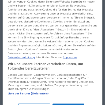
Wir verwenden Cookies, damit Sie unsere Webseite bestmöglich nutzen
und wir besser mit Ihnen kommunizieren können. Notwendige,
Übersicht aller Übersetzungen
funktionale und statistische Cookies, die für den Betrieb der Webseite
und der statistischen Auswertung unserer Webseite erforderlich sind,
(Für mehr Details die Übersetzung anklicken/antippen)
werden auf Grundlage unserer Vorauswahl immer auf Ihrem Endgerät
gespeichert. Marketing-Cookies und Cookies, die der Bereitstellung
完全
personalisierter Werbung dienen, werden nur gespeichert, wenn Sie uns
durch einen Klick auf den „Akzeptieren“-Button Ihr Einverständnis
geben. Klicken Sie ansonsten auf „Fortfahren ohne Akzeptieren“. Sie
können Ihre Einwilligung jederzeit für zukünftige Besuche unserer
Webseite widerrufen. Wenn Sie weitere Informationen zu den Cookies
und den Anpassungsmöglichkeiten möchten, klicken Sie einfach auf den
完全
[wánquán]
durchaus
Button „Mehr Optionen“. Weitergehende Hinweise zu der
Datenverarbeitung entnehmen Sie ansonsten unserer
Datenschutzerklärung
. Hier finden Sie unser
Impressum
.
Wir und unsere Partner verarbeiten Daten, um
Folgendes bereitzustellen:
Synonyme für "durchaus"
Genaue Geolocation-Daten verwenden. Geräteeigenschaften zur
Identifikation aktiv abfragen. Speichern von und/oder Zugriff auf
Informationen auf einem Gerät. Personalisierte Werbung und Inhalte,
Messung von Werbung und Inhalten, Zielgruppenforschung und
trefflich
,
leicht
,
locker (ugs.)
Entwicklung von Dienstleistungen.
Liste der Partner (Lieferanten)
schon
,
wirklich
,
obwohl
,
doch
,
allerdings
,
jedoch