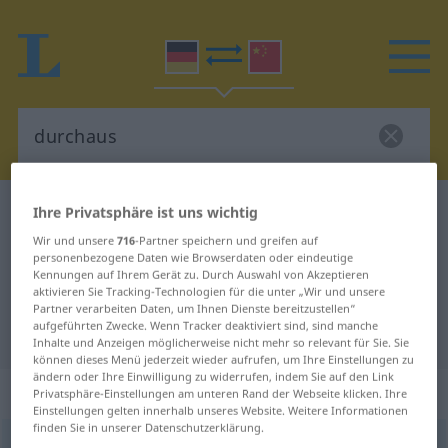
Deutsch-Chinesisch Wörterbuch
durchaus
Ihre Privatsphäre ist uns wichtig
Deutsch-Chinesisch Übersetzung
Wir und unsere
716
-Partner speichern und greifen auf
personenbezogene Daten wie Browserdaten oder eindeutige
für "durchaus"
Kennungen auf Ihrem Gerät zu. Durch Auswahl von Akzeptieren
aktivieren Sie Tracking-Technologien für die unter „Wir und unsere
Partner verarbeiten Daten, um Ihnen Dienste bereitzustellen“
aufgeführten Zwecke. Wenn Tracker deaktiviert sind, sind manche
"durchaus" Chinesisch Übersetzung
Inhalte und Anzeigen möglicherweise nicht mehr so relevant für Sie. Sie
können dieses Menü jederzeit wieder aufrufen, um Ihre Einstellungen zu
ändern oder Ihre Einwilligung zu widerrufen, indem Sie auf den Link
„durchaus“
Privatsphäre-Einstellungen am unteren Rand der Webseite klicken. Ihre
Einstellungen gelten innerhalb unseres Website. Weitere Informationen
finden Sie in unserer Datenschutzerklärung.
durchaus