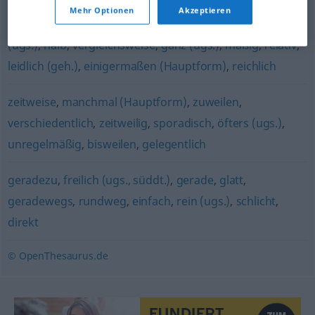
Mehr Optionen
Akzeptieren
ziemlich (ugs.)
,
verhältnismäßig
,
recht (ugs.)
,
halbwegs
(ugs.)
,
halb
,
vergleichsweise
,
ganz (ugs.)
,
mäßig
,
relativ
,
leidlich (geh.)
,
einigermaßen (Hauptform)
,
reichlich
zeitweise
,
manchmal (Hauptform)
,
zuweilen
,
verschiedentlich
,
zeitweilig
,
sporadisch
,
öfters (ugs.)
,
unregelmäßig
,
bisweilen
,
gelegentlich
geradezu
,
freilich (ugs., süddt.)
,
gerade
,
glatt
,
geradewegs
,
rundweg
,
einfach
,
rein (ugs.)
,
schlicht
,
direkt
© OpenThesaurus.de