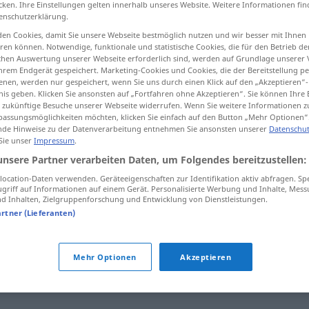
cken. Ihre Einstellungen gelten innerhalb unseres Website. Weitere Informationen fin
enschutzerklärung.
en Cookies, damit Sie unsere Webseite bestmöglich nutzen und wir besser mit Ihnen
en können. Notwendige, funktionale und statistische Cookies, die für den Betrieb d
ischen Auswertung unserer Webseite erforderlich sind, werden auf Grundlage unserer
tippen)
hrem Endgerät gespeichert. Marketing-Cookies und Cookies, die der Bereitstellung per
nen, werden nur gespeichert, wenn Sie uns durch einen Klick auf den „Akzeptieren“-
nis geben. Klicken Sie ansonsten auf „Fortfahren ohne Akzeptieren“. Sie können Ihre 
ür zukünftige Besuche unserer Webseite widerrufen. Wenn Sie weitere Informationen 
assungsmöglichkeiten möchten, klicken Sie einfach auf den Button „Mehr Optionen“
de Hinweise zu der Datenverarbeitung entnehmen Sie ansonsten unserer
Datenschut
 Sie unser
Impressum
.
deklamieren
Gedicht
unsere Partner verarbeiten Daten, um Folgendes bereitzustellen:
ocation-Daten verwenden. Geräteeigenschaften zur Identifikation aktiv abfragen. Sp
griff auf Informationen auf einem Gerät. Personalisierte Werbung und Inhalte, Mes
deklamieren
übertrieben pathetisch
 Inhalten, Zielgruppenforschung und Entwicklung von Dienstleistungen.
artner (Lieferanten)
sprechen
UMG
Mehr Optionen
Akzeptieren
n"