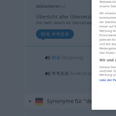
Webseite kli
deklamieren
v/t
unserer Dat
Wir verwend
Übersicht aller Übersetzungen
kommunizier
der statist
(Für mehr Details die Übersetzung anklicken/an
immer auf I
Werbung die
朗诵, 夸夸其谈
Einverständ
jederzeit f
und den Anp
Weitergehen
Hier finden
朗诵
[lǎngsòng]
Wir und 
Genaue Geol
und/oder Zu
夸夸其谈
[kuākuā qítán]
Werbung und
Liste der P
Synonyme für "deklamiere