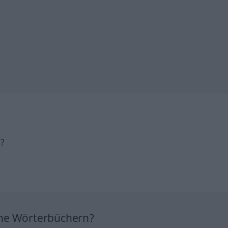
h?
ine Wörterbüchern?