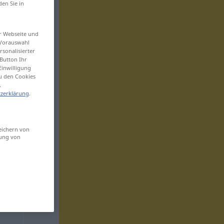
den Sie in
er Webseite und
 Vorauswahl
sonalisierter
Button Ihr
Einwilligung
zu den Cookies
.
zerklärung
.
eichern von
sung von