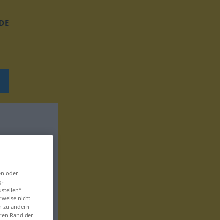
DE
en oder
g-
ustellen“
rweise nicht
en zu ändern
eren Rand der