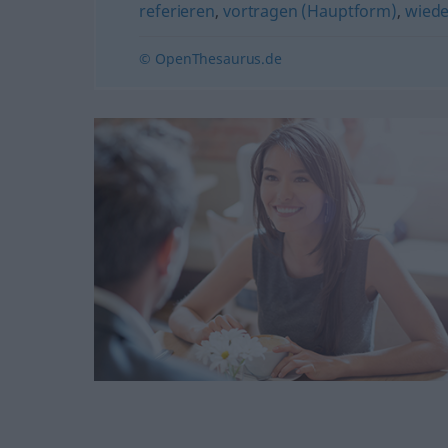
referieren
,
vortragen (Hauptform)
,
wied
© OpenThesaurus.de