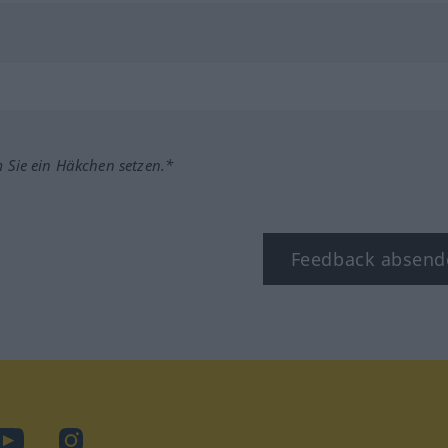
m Sie ein Häkchen setzen.*
Feedback absend
ook
YouTube
Instagram