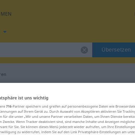
HMEN
h
Übersetzen
ren
ng für "deklamieren"
atsphäre ist uns wichtig
rsetzung
sere
716
-Partner speichern und greifen auf personenbezogene Daten wie Browserdat
Kennungen auf Ihrem Gerät zu. Durch Auswahl von Akzeptieren aktivieren Sie Trackin
n für die unter „Wir und unsere Partner verarbeiten Daten, um Ihnen Dienste bereitz
n Zwecke. Wenn Tracker deaktiviert sind, sind manche Inhalte und Anzeigen mögliche
Verb
evant für Sie. Sie können dieses Menü jederzeit wieder aufrufen, um Ihre Einstellung
inwilligung zu widerrufen, indem Sie auf den Link Privatsphäre-Einstellungen am unt