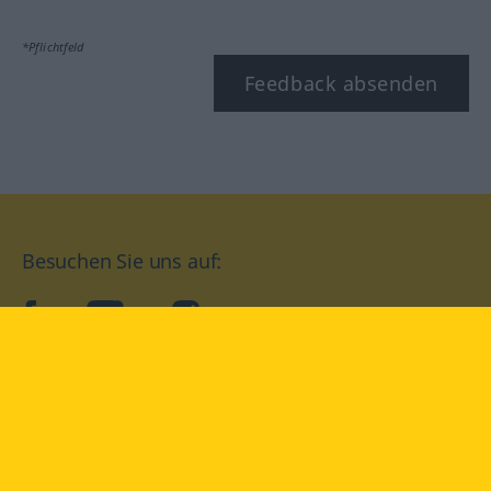
*Pflichtfeld
Feedback absenden
Besuchen Sie uns auf:
facebook
YouTube
Instagram
Langenscheidt