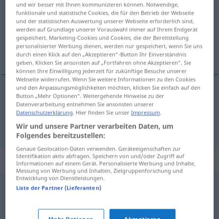
und wir besser mit Ihnen kommunizieren können. Notwendige,
funktionale und statistische Cookies, die für den Betrieb der Webseite
Übersicht aller Übersetzungen
und der statistischen Auswertung unserer Webseite erforderlich sind,
(Für mehr Details die Übersetzung anklicken/antippen)
werden auf Grundlage unserer Vorauswahl immer auf Ihrem Endgerät
gespeichert. Marketing-Cookies und Cookies, die der Bereitstellung
personalisierter Werbung dienen, werden nur gespeichert, wenn Sie uns
伸缩, 膨胀
durch einen Klick auf den „Akzeptieren“-Button Ihr Einverständnis
geben. Klicken Sie ansonsten auf „Fortfahren ohne Akzeptieren“. Sie
können Ihre Einwilligung jederzeit für zukünftige Besuche unserer
Webseite widerrufen. Wenn Sie weitere Informationen zu den Cookies
und den Anpassungsmöglichkeiten möchten, klicken Sie einfach auf den
Button „Mehr Optionen“. Weitergehende Hinweise zu der
伸缩
[shēnsuō]
dehnen
Datenverarbeitung entnehmen Sie ansonsten unserer
Datenschutzerklärung
. Hier finden Sie unser
Impressum
.
膨胀
[péngzhàng]
dehnen
durch Wärme
Wir und unsere Partner verarbeiten Daten, um
Folgendes bereitzustellen:
Genaue Geolocation-Daten verwenden. Geräteeigenschaften zur
Identifikation aktiv abfragen. Speichern von und/oder Zugriff auf
Synonyme für "dehnen"
Informationen auf einem Gerät. Personalisierte Werbung und Inhalte,
Messung von Werbung und Inhalten, Zielgruppenforschung und
Entwicklung von Dienstleistungen.
Liste der Partner (Lieferanten)
ausstrecken
,
recken
,
strecken
,
rekeln