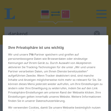
Ihre Privatsphäre ist uns wichtig
Deutsch-Chinesisch Wörterbuch
dankend
Wir und unsere
716
-Partner speichern und greifen auf
personenbezogene Daten wie Browserdaten oder eindeutige
Deutsch-Chinesisch Übersetzung
Kennungen auf Ihrem Gerät zu. Durch Auswahl von Akzeptieren
für "dankend"
aktivieren Sie Tracking-Technologien für die unter „Wir und unsere
Partner verarbeiten Daten, um Ihnen Dienste bereitzustellen“
aufgeführten Zwecke. Wenn Tracker deaktiviert sind, sind manche
Inhalte und Anzeigen möglicherweise nicht mehr so relevant für Sie. Sie
"dankend" Chinesisch Übersetzung
können dieses Menü jederzeit wieder aufrufen, um Ihre Einstellungen zu
ändern oder Ihre Einwilligung zu widerrufen, indem Sie auf den Link
Privatsphäre-Einstellungen am unteren Rand der Webseite klicken. Ihre
„dankend“
Einstellungen gelten innerhalb unseres Website. Weitere Informationen
finden Sie in unserer Datenschutzerklärung.
Wir verwenden Cookies, damit Sie unsere Webseite bestmöglich nutzen
dankend