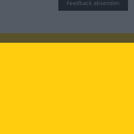
Feedback absenden
Besuchen Sie uns auf:
facebook
YouTube
Instagram
Langenscheidt
NUTZUNGSBEDINGUNGEN
DATENSCHUTZBESTIMMUNGEN