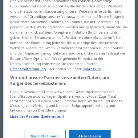
und wir besser mit Ihnen kommunizieren können. Notwendige,
funktionale und statistische Cookies, die für den Betrieb der Webseite
Übersicht aller Übersetzungen
und der statistischen Auswertung unserer Webseite erforderlich sind,
werden auf Grundlage unserer Vorauswahl immer auf Ihrem Endgerät
(Für mehr Details die Übersetzung anklicken/antippen)
gespeichert. Marketing-Cookies und Cookies, die der Bereitstellung
personalisierter Werbung dienen, werden nur gespeichert, wenn Sie uns
谢绝
感激地接受（来款）
durch einen Klick auf den „Akzeptieren“-Button Ihr Einverständnis
geben. Klicken Sie ansonsten auf „Fortfahren ohne Akzeptieren“. Sie
können Ihre Einwilligung jederzeit für zukünftige Besuche unserer
Webseite widerrufen. Wenn Sie weitere Informationen zu den Cookies
und den Anpassungsmöglichkeiten möchten, klicken Sie einfach auf den
Button „Mehr Optionen“. Weitergehende Hinweise zu der
Beispiele
Datenverarbeitung entnehmen Sie ansonsten unserer
dankend
ablehnen
Datenschutzerklärung
. Hier finden Sie unser
Impressum
.
Wir und unsere Partner verarbeiten Daten, um
[xièjué]
谢绝
Folgendes bereitzustellen:
Genaue Geolocation-Daten verwenden. Geräteeigenschaften zur
Identifikation aktiv abfragen. Speichern von und/oder Zugriff auf
(Betrag) dankend
erhalten
Informationen auf einem Gerät. Personalisierte Werbung und Inhalte,
Messung von Werbung und Inhalten, Zielgruppenforschung und
[gǎnjīde jiēshòu (láikuǎn)]
感激地接受（来款）
Entwicklung von Dienstleistungen.
Liste der Partner (Lieferanten)
Mehr Optionen
Akzeptieren