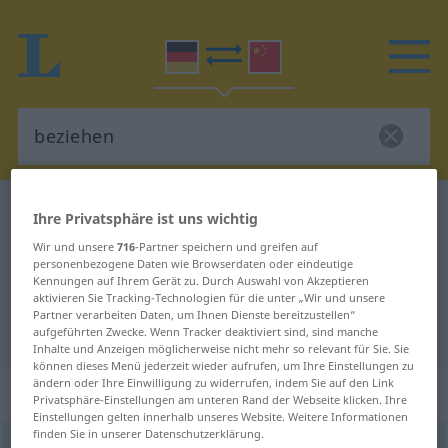
Deutsch-Chinesisch Wörterbuch
beziehen
Ihre Privatsphäre ist uns wichtig
Deutsch-Chinesisch Übersetzung
Wir und unsere
716
-Partner speichern und greifen auf
personenbezogene Daten wie Browserdaten oder eindeutige
für "beziehen"
Kennungen auf Ihrem Gerät zu. Durch Auswahl von Akzeptieren
aktivieren Sie Tracking-Technologien für die unter „Wir und unsere
Partner verarbeiten Daten, um Ihnen Dienste bereitzustellen“
"beziehen" Chinesisch Übersetzung
aufgeführten Zwecke. Wenn Tracker deaktiviert sind, sind manche
Inhalte und Anzeigen möglicherweise nicht mehr so relevant für Sie. Sie
können dieses Menü jederzeit wieder aufrufen, um Ihre Einstellungen zu
ändern oder Ihre Einwilligung zu widerrufen, indem Sie auf den Link
„beziehen“
: transitives Verb
Privatsphäre-Einstellungen am unteren Rand der Webseite klicken. Ihre
Einstellungen gelten innerhalb unseres Website. Weitere Informationen
finden Sie in unserer Datenschutzerklärung.
beziehen
v/t