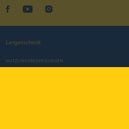
facebook
YouTube
Instagram
Langenscheidt
NUTZUNGSBEDINGUNGEN
DATENSCHUTZBESTIMMUNGEN
IMPRESSUM
PRIVATSPHÄRE-EINSTELLUNGEN
LATEINWÖRTERBUCH MIT CODE
Copyright © 2026 PONS Langenscheidt GmbH, Alle Rechte
vorbehalten.