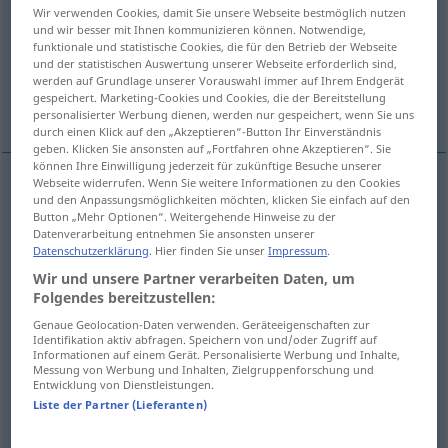
Wir verwenden Cookies, damit Sie unsere Webseite bestmöglich nutzen
und wir besser mit Ihnen kommunizieren können. Notwendige,
Übersicht aller Übersetzungen
funktionale und statistische Cookies, die für den Betrieb der Webseite
(Für mehr Details die Übersetzung anklicken/antippen)
und der statistischen Auswertung unserer Webseite erforderlich sind,
werden auf Grundlage unserer Vorauswahl immer auf Ihrem Endgerät
gespeichert. Marketing-Cookies und Cookies, die der Bereitstellung
罩上, 搬入, 购进, 领取, 征订
personalisierter Werbung dienen, werden nur gespeichert, wenn Sie uns
durch einen Klick auf den „Akzeptieren“-Button Ihr Einverständnis
geben. Klicken Sie ansonsten auf „Fortfahren ohne Akzeptieren“. Sie
können Ihre Einwilligung jederzeit für zukünftige Besuche unserer
Webseite widerrufen. Wenn Sie weitere Informationen zu den Cookies
und den Anpassungsmöglichkeiten möchten, klicken Sie einfach auf den
罩上
[zhàoshàng]
beziehen
Schirm, Möbel
Button „Mehr Optionen“. Weitergehende Hinweise zu der
Datenverarbeitung entnehmen Sie ansonsten unserer
Datenschutzerklärung
. Hier finden Sie unser
Impressum
.
搬入
[bānrù]
beziehen
Wohnung
Wir und unsere Partner verarbeiten Daten, um
Folgendes bereitzustellen:
购进
[gòujìn]
beziehen
Waren
Genaue Geolocation-Daten verwenden. Geräteeigenschaften zur
Identifikation aktiv abfragen. Speichern von und/oder Zugriff auf
领取
[lǐngqǔ]
beziehen
Gehalt
Informationen auf einem Gerät. Personalisierte Werbung und Inhalte,
Messung von Werbung und Inhalten, Zielgruppenforschung und
Entwicklung von Dienstleistungen.
征订
[zhēngdìng]
beziehen
Zeitung
Liste der Partner (Lieferanten)