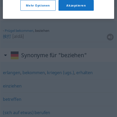
Mehr Optionen
Akzeptieren
Beispielsätze für "beziehen"
Prügel
bekommen
, beziehen
挨打
[aīdǎ]
Synonyme für "beziehen"
erlangen
,
bekommen
,
kriegen (ugs.)
,
erhalten
einziehen
betreffen
(sich auf etwas) berufen