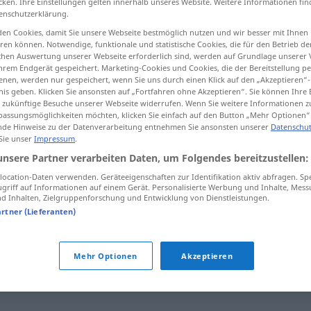
cken. Ihre Einstellungen gelten innerhalb unseres Website. Weitere Informationen fin
enschutzerklärung.
en Cookies, damit Sie unsere Webseite bestmöglich nutzen und wir besser mit Ihnen
en können. Notwendige, funktionale und statistische Cookies, die für den Betrieb d
ischen Auswertung unserer Webseite erforderlich sind, werden auf Grundlage unserer
tippen)
hrem Endgerät gespeichert. Marketing-Cookies und Cookies, die der Bereitstellung per
nen, werden nur gespeichert, wenn Sie uns durch einen Klick auf den „Akzeptieren“-
nis geben. Klicken Sie ansonsten auf „Fortfahren ohne Akzeptieren“. Sie können Ihre 
ür zukünftige Besuche unserer Webseite widerrufen. Wenn Sie weitere Informationen 
assungsmöglichkeiten möchten, klicken Sie einfach auf den Button „Mehr Optionen“
de Hinweise zu der Datenverarbeitung entnehmen Sie ansonsten unserer
Datenschut
 Sie unser
Impressum
.
besetzt
unsere Partner verarbeiten Daten, um Folgendes bereitzustellen:
ocation-Daten verwenden. Geräteeigenschaften zur Identifikation aktiv abfragen. Sp
griff auf Informationen auf einem Gerät. Personalisierte Werbung und Inhalte, Mes
besetzt
Bus usw
 Inhalten, Zielgruppenforschung und Entwicklung von Dienstleistungen.
artner (Lieferanten)
Mehr Optionen
Akzeptieren