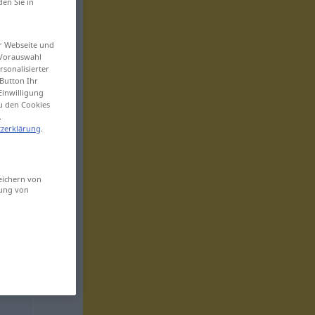
den Sie in
er Webseite und
 Vorauswahl
sonalisierter
Button Ihr
Einwilligung
zu den Cookies
.
zerklärung
.
eichern von
sung von