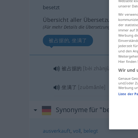
Webseite kli
unserer Dat
besetzt
Wir verwend
Übersicht aller Übersetzungen
kommunizier
der statist
(Für mehr Details die Übersetzung anklicken/an
immer auf I
Werbung die
被占据的, 坐满了
Einverständ
jederzeit f
und den Anp
Weitergehen
Hier finden
被占据的
[bèi zhànjùde]
Wir und 
Genaue Geol
und/oder Zu
坐满了
[zuòmǎnle]
Werbung und
Liste der P
Synonyme für "besetzt"
ausverkauft
,
voll
,
belegt