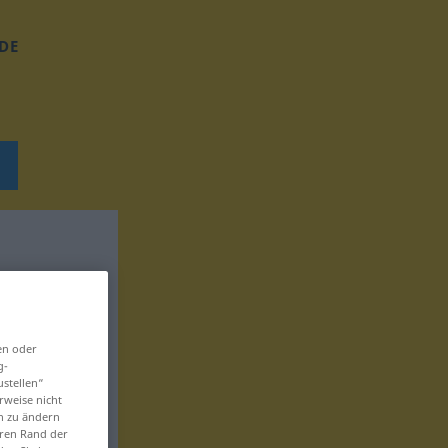
DE
en oder
g-
ustellen“
rweise nicht
en zu ändern
eren Rand der