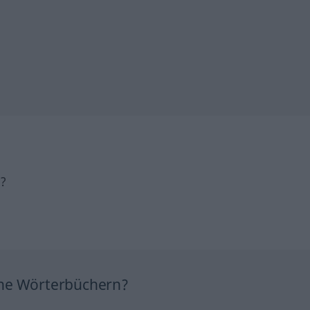
h?
ine Wörterbüchern?