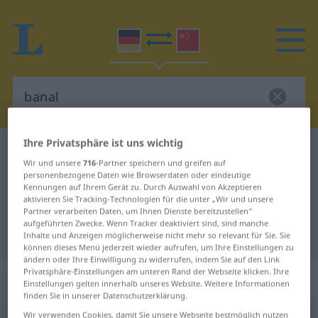
Ihre Privatsphäre ist uns wichtig
Deutsch-Chinesisch Wörterbuch
banal
Wir und unsere
716
-Partner speichern und greifen auf
Deutsch-Chinesisch Übersetzung
personenbezogene Daten wie Browserdaten oder eindeutige
Kennungen auf Ihrem Gerät zu. Durch Auswahl von Akzeptieren
für "banal"
aktivieren Sie Tracking-Technologien für die unter „Wir und unsere
Partner verarbeiten Daten, um Ihnen Dienste bereitzustellen“
aufgeführten Zwecke. Wenn Tracker deaktiviert sind, sind manche
"banal" Chinesisch Übersetzung
Inhalte und Anzeigen möglicherweise nicht mehr so relevant für Sie. Sie
können dieses Menü jederzeit wieder aufrufen, um Ihre Einstellungen zu
ändern oder Ihre Einwilligung zu widerrufen, indem Sie auf den Link
Privatsphäre-Einstellungen am unteren Rand der Webseite klicken. Ihre
„banal“
Einstellungen gelten innerhalb unseres Website. Weitere Informationen
finden Sie in unserer Datenschutzerklärung.
banal
Wir verwenden Cookies, damit Sie unsere Webseite bestmöglich nutzen