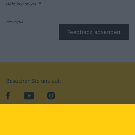
Häkchen setzen.*
*Pflichtfeld
Feedback absenden
Besuchen Sie uns auf:
facebook
YouTube
Instagram
Langenscheidt