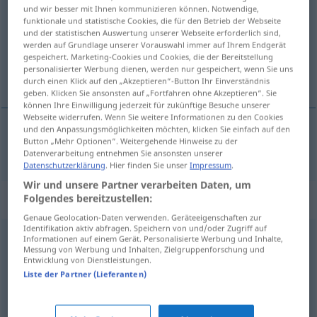
und wir besser mit Ihnen kommunizieren können. Notwendige,
funktionale und statistische Cookies, die für den Betrieb der Webseite
Übersicht aller Übersetzungen
und der statistischen Auswertung unserer Webseite erforderlich sind,
(Für mehr Details die Übersetzung anklicken/antippen)
werden auf Grundlage unserer Vorauswahl immer auf Ihrem Endgerät
gespeichert. Marketing-Cookies und Cookies, die der Bereitstellung
personalisierter Werbung dienen, werden nur gespeichert, wenn Sie uns
平庸的
durch einen Klick auf den „Akzeptieren“-Button Ihr Einverständnis
geben. Klicken Sie ansonsten auf „Fortfahren ohne Akzeptieren“. Sie
können Ihre Einwilligung jederzeit für zukünftige Besuche unserer
Webseite widerrufen. Wenn Sie weitere Informationen zu den Cookies
und den Anpassungsmöglichkeiten möchten, klicken Sie einfach auf den
Button „Mehr Optionen“. Weitergehende Hinweise zu der
平庸的
[píngyōngde]
banal
Datenverarbeitung entnehmen Sie ansonsten unserer
Datenschutzerklärung
. Hier finden Sie unser
Impressum
.
Wir und unsere Partner verarbeiten Daten, um
Synonyme für "banal"
Folgendes bereitzustellen:
Genaue Geolocation-Daten verwenden. Geräteeigenschaften zur
Identifikation aktiv abfragen. Speichern von und/oder Zugriff auf
Informationen auf einem Gerät. Personalisierte Werbung und Inhalte,
schlicht
Messung von Werbung und Inhalten, Zielgruppenforschung und
Entwicklung von Dienstleistungen.
Liste der Partner (Lieferanten)
gewöhnlich
,
normal
,
schlicht
,
gemein
,
einfach
,
durchschnittlich
,
alltäglich
,
ordinär
,
profan
,
mittelmäßig