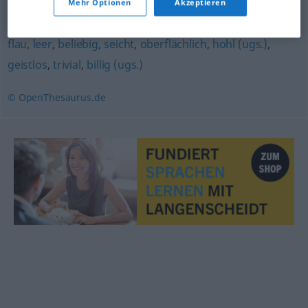
Mehr Optionen
Akzeptieren
abgeschmackt
,
schal
,
platt (ugs.)
,
abgedroschen
,
witzlos
,
flau
,
leer
,
beliebig
,
seicht
,
oberflächlich
,
hohl (ugs.)
,
geistlos
,
trivial
,
billig (ugs.)
© OpenThesaurus.de