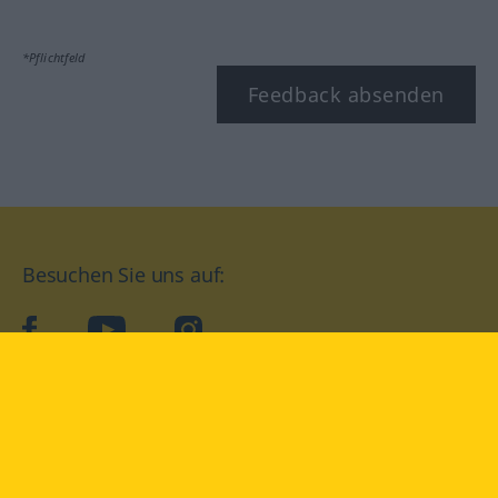
*Pflichtfeld
Feedback absenden
Besuchen Sie uns auf:
facebook
YouTube
Instagram
Langenscheidt