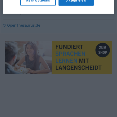
Mehr Optionen
Akzeptieren
erziehen
,
schulen
© OpenThesaurus.de