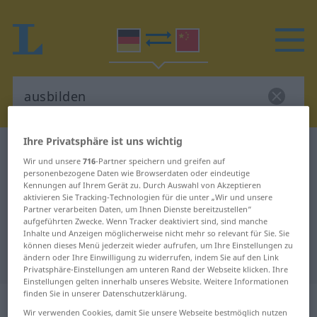
Ihre Privatsphäre ist uns wichtig
Deutsch-Chinesisch Wörterbuch
ausbilden
Wir und unsere
716
-Partner speichern und greifen auf
Deutsch-Chinesisch Übersetzung
personenbezogene Daten wie Browserdaten oder eindeutige
Kennungen auf Ihrem Gerät zu. Durch Auswahl von Akzeptieren
für "ausbilden"
aktivieren Sie Tracking-Technologien für die unter „Wir und unsere
Partner verarbeiten Daten, um Ihnen Dienste bereitzustellen“
aufgeführten Zwecke. Wenn Tracker deaktiviert sind, sind manche
Inhalte und Anzeigen möglicherweise nicht mehr so relevant für Sie. Sie
"ausbilden" Chinesisch
können dieses Menü jederzeit wieder aufrufen, um Ihre Einstellungen zu
Übersetzung
ändern oder Ihre Einwilligung zu widerrufen, indem Sie auf den Link
Privatsphäre-Einstellungen am unteren Rand der Webseite klicken. Ihre
Einstellungen gelten innerhalb unseres Website. Weitere Informationen
finden Sie in unserer Datenschutzerklärung.
„ausbilden“
: transitives Verb
Wir verwenden Cookies, damit Sie unsere Webseite bestmöglich nutzen