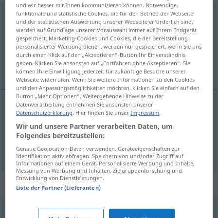
und wir besser mit Ihnen kommunizieren können. Notwendige,
ausbilden
funktionale und statistische Cookies, die für den Betrieb der Webseite
v/t
und der statistischen Auswertung unserer Webseite erforderlich sind,
werden auf Grundlage unserer Vorauswahl immer auf Ihrem Endgerät
Übersicht aller Übersetzungen
gespeichert. Marketing-Cookies und Cookies, die der Bereitstellung
(Für mehr Details die Übersetzung anklicken/antippen)
personalisierter Werbung dienen, werden nur gespeichert, wenn Sie uns
durch einen Klick auf den „Akzeptieren“-Button Ihr Einverständnis
geben. Klicken Sie ansonsten auf „Fortfahren ohne Akzeptieren“. Sie
培养 训练
können Ihre Einwilligung jederzeit für zukünftige Besuche unserer
Webseite widerrufen. Wenn Sie weitere Informationen zu den Cookies
und den Anpassungsmöglichkeiten möchten, klicken Sie einfach auf den
Button „Mehr Optionen“. Weitergehende Hinweise zu der
Datenverarbeitung entnehmen Sie ansonsten unserer
Datenschutzerklärung
. Hier finden Sie unser
Impressum
.
培养
[péiyǎng]
,
训练
[xùnliàn]
ausbilden
Wir und unsere Partner verarbeiten Daten, um
Fähigkeiten, Personen
Folgendes bereitzustellen:
Genaue Geolocation-Daten verwenden. Geräteeigenschaften zur
Identifikation aktiv abfragen. Speichern von und/oder Zugriff auf
Informationen auf einem Gerät. Personalisierte Werbung und Inhalte,
Messung von Werbung und Inhalten, Zielgruppenforschung und
Entwicklung von Dienstleistungen.
Synonyme für "ausbilden"
Liste der Partner (Lieferanten)
prägen
,
bilden
,
gestalten