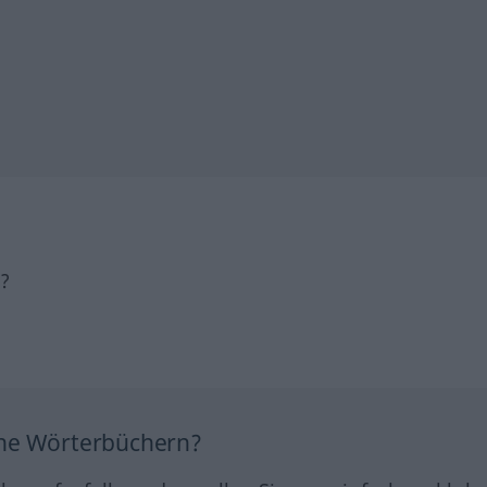
h?
ine Wörterbüchern?