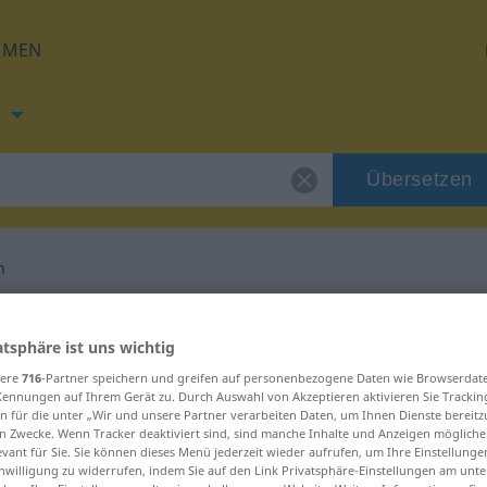
HMEN
h
Übersetzen
n
ng für "aufgabeln"
atsphäre ist uns wichtig
sere
716
-Partner speichern und greifen auf personenbezogene Daten wie Browserdat
tzung
Kennungen auf Ihrem Gerät zu. Durch Auswahl von Akzeptieren aktivieren Sie Trackin
n für die unter „Wir und unsere Partner verarbeiten Daten, um Ihnen Dienste bereitz
n Zwecke. Wenn Tracker deaktiviert sind, sind manche Inhalte und Anzeigen mögliche
rb
evant für Sie. Sie können dieses Menü jederzeit wieder aufrufen, um Ihre Einstellung
inwilligung zu widerrufen, indem Sie auf den Link Privatsphäre-Einstellungen am unt