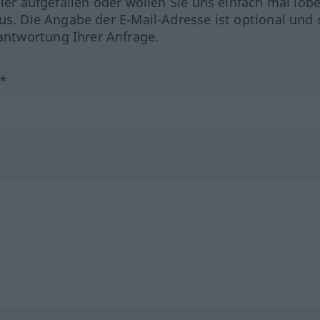
hler aufgefallen oder wollen Sie uns einfach mal lob
us. Die Angabe der E-Mail-Adresse ist optional und 
ntwortung Ihrer Anfrage.
?*