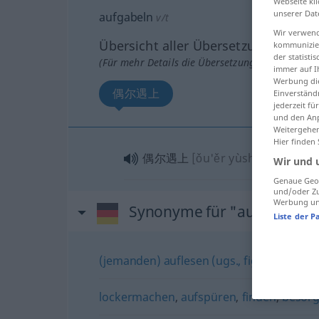
Webseite kli
unserer Dat
aufgabeln
v/t
Wir verwend
Übersicht aller Übersetzungen
kommunizier
der statist
(Für mehr Details die Übersetzung anklicken/an
immer auf I
Werbung die
偶尔遇上
Einverständ
jederzeit f
und den Anp
Weitergehen
Hier finden
偶尔遇上
[ǒu'ěr yùshàng]
Wir und 
Genaue Geol
und/oder Zu
Werbung und
Synonyme für "aufgabeln"
Liste der P
(jemanden) auflesen (ugs., fig.)
,
(jemanden
lockermachen
,
aufspüren
,
finden
,
besor