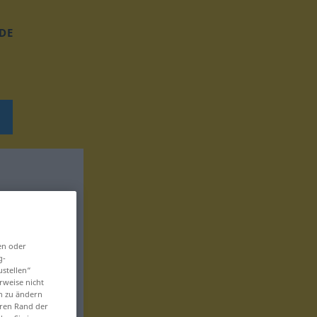
DE
en oder
g-
ustellen“
rweise nicht
en zu ändern
eren Rand der