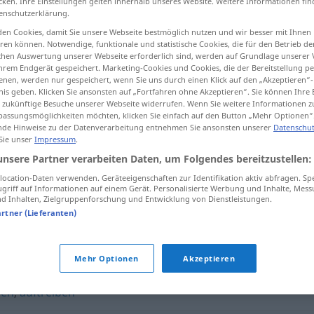
cken. Ihre Einstellungen gelten innerhalb unseres Website. Weitere Informationen fin
enschutzerklärung.
en Cookies, damit Sie unsere Webseite bestmöglich nutzen und wir besser mit Ihnen
en können. Notwendige, funktionale und statistische Cookies, die für den Betrieb d
ischen Auswertung unserer Webseite erforderlich sind, werden auf Grundlage unserer
tippen)
hrem Endgerät gespeichert. Marketing-Cookies und Cookies, die der Bereitstellung per
nen, werden nur gespeichert, wenn Sie uns durch einen Klick auf den „Akzeptieren“-
nis geben. Klicken Sie ansonsten auf „Fortfahren ohne Akzeptieren“. Sie können Ihre 
ür zukünftige Besuche unserer Webseite widerrufen. Wenn Sie weitere Informationen 
assungsmöglichkeiten möchten, klicken Sie einfach auf den Button „Mehr Optionen“
de Hinweise zu der Datenverarbeitung entnehmen Sie ansonsten unserer
Datenschut
 Sie unser
Impressum
.
aufgabeln
UMG
unsere Partner verarbeiten Daten, um Folgendes bereitzustellen:
ocation-Daten verwenden. Geräteeigenschaften zur Identifikation aktiv abfragen. Sp
griff auf Informationen auf einem Gerät. Personalisierte Werbung und Inhalte, Mes
 Inhalten, Zielgruppenforschung und Entwicklung von Dienstleistungen.
artner (Lieferanten)
) auffischen (ugs., fig.)
Mehr Optionen
Akzeptieren
gen
,
auftreiben