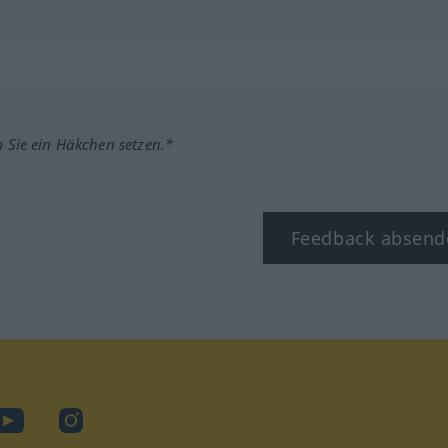
m Sie ein Häkchen setzen.*
Feedback absend
ook
YouTube
Instagram