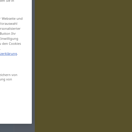
den Sie in
er Webseite und
 Vorauswahl
sonalisierter
Button Ihr
Einwilligung
zu den Cookies
.
zerklärung
.
eichern von
sung von