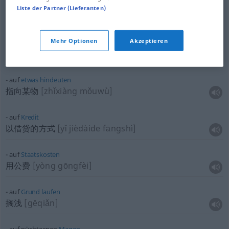
auf die
Dauer
Liste der Partner (Lieferanten)
长此下去
[chángcǐ xiàqù]
Mehr Optionen
Akzeptieren
bestehen
auf
坚持
[jiānchí]
auf
etwas
hindeuten
指向某物
[zhǐxiàng mǒuwù]
auf
Kredit
以借贷的方式
[yǐ jièdàide fāngshì]
auf
Staatskosten
用公费
[yòng gōngfèi]
auf
Grund
laufen
搁浅
[gēqiǎn]