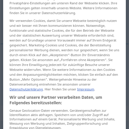
Privatsphäre-Einstellungen am unteren Rand der Webseite klicken. Ihre
Einstellungen gelten innerhalb unseres Website. Weitere Informationen
Übersicht aller Übersetzungen
finden Sie in unserer Datenschutzerklärung.
(Für mehr Details die Übersetzung anklicken/antippen)
Wir verwenden Cookies, damit Sie unsere Webseite bestmöglich nutzen
und wir besser mit Ihnen kommunizieren können. Notwendige,
在…上, 在
funktionale und statistische Cookies, die für den Betrieb der Webseite
und der statistischen Auswertung unserer Webseite erforderlich sind,
werden auf Grundlage unserer Vorauswahl immer auf Ihrem Endgerät
gespeichert. Marketing-Cookies und Cookies, die der Bereitstellung
personalisierter Werbung dienen, werden nur gespeichert, wenn Sie uns
durch einen Klick auf den „Akzeptieren“-Button Ihr Einverständnis
在…上
[zài … shàng]
auf
räumlich
geben. Klicken Sie ansonsten auf „Fortfahren ohne Akzeptieren“. Sie
können Ihre Einwilligung jederzeit für zukünftige Besuche unserer
Webseite widerrufen. Wenn Sie weitere Informationen zu den Cookies
在
[zài]
auf
bei Behörden, Inseln,
und den Anpassungsmöglichkeiten möchten, klicken Sie einfach auf den
Button „Mehr Optionen“. Weitergehende Hinweise zu der
Veranstaltungen
Datenverarbeitung entnehmen Sie ansonsten unserer
Datenschutzerklärung
. Hier finden Sie unser
Impressum
.
Wir und unsere Partner verarbeiten Daten, um
Folgendes bereitzustellen:
Genaue Geolocation-Daten verwenden. Geräteeigenschaften zur
Beispielsätze für "auf"
Identifikation aktiv abfragen. Speichern von und/oder Zugriff auf
Informationen auf einem Gerät. Personalisierte Werbung und Inhalte,
Messung von Werbung und Inhalten, Zielgruppenforschung und
Entwicklung von Dienstleistungen.