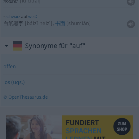
录磁带
[lù cídài]
schwarz
auf
weiß
白纸黑字
[báizǐ hēizì]
,
书面
[shūmiàn]
Synonyme für "auf"
offen
los (ugs.)
© OpenThesaurus.de