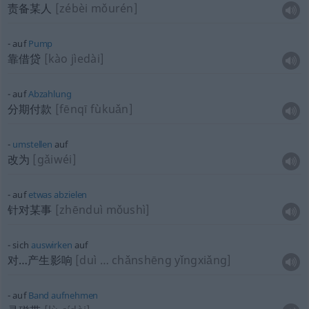
责备某人
[zébèi mǒurén]
auf
Pump
靠借贷
[kào jìedài]
auf
Abzahlung
分期付款
[fēnqī fùkuǎn]
umstellen
auf
改为
[gǎiwéi]
auf
etwas
abzielen
针对某事
[zhēnduì mǒushì]
sich
auswirken
auf
对…产生影响
[duì … chǎnshēng yǐngxiǎng]
auf
Band
aufnehmen