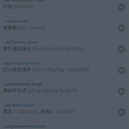
auf nüchternen
Magen
空腹
[kōngfù]
verweisen
auf
使参阅
[shǐ cānyuè]
auf
Tournee
gehen
举行巡回演出
[jǔxíng xúnhuí yǎnchū]
auf
Geschäftskosten
打入经营成本
[dǎrù jīngyíng chéngběn]
auf friedlichem Wege
用和平方式
[yòng hépíng fāngshì]
auf
Wiederhören!
再见！
[zàijiàn!]
, 再聊！
[zàiliáo!]
auf jemanden
losfahren