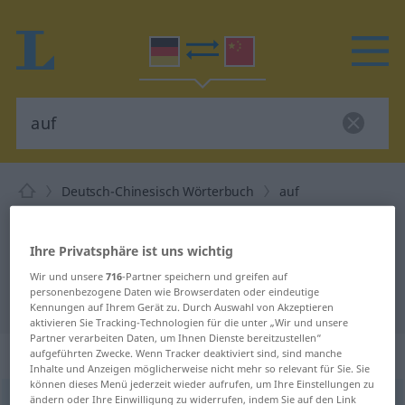
Deutsch-Chinesisch Wörterbuch
auf
Deutsch-Chinesisch Übersetzung
für "auf"
Ihre Privatsphäre ist uns wichtig
Wir und unsere
716
-Partner speichern und greifen auf
personenbezogene Daten wie Browserdaten oder eindeutige
"auf" Chinesisch Übersetzung
Kennungen auf Ihrem Gerät zu. Durch Auswahl von Akzeptieren
aktivieren Sie Tracking-Technologien für die unter „Wir und unsere
Partner verarbeiten Daten, um Ihnen Dienste bereitzustellen“
„auf“
: Präposition, Verhältniswort
aufgeführten Zwecke. Wenn Tracker deaktiviert sind, sind manche
Inhalte und Anzeigen möglicherweise nicht mehr so relevant für Sie. Sie
können dieses Menü jederzeit wieder aufrufen, um Ihre Einstellungen zu
ändern oder Ihre Einwilligung zu widerrufen, indem Sie auf den Link
auf
präp