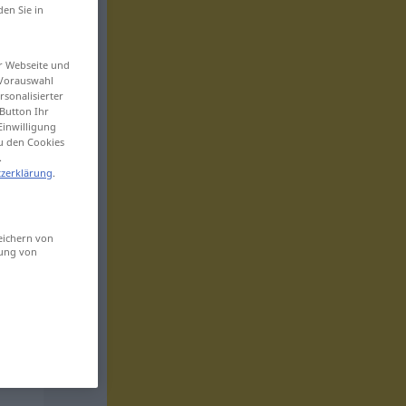
den Sie in
er Webseite und
 Vorauswahl
sonalisierter
Button Ihr
Einwilligung
zu den Cookies
.
zerklärung
.
eichern von
sung von