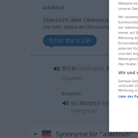
Webseite kli
asketisch
unserer Dat
Wir verwend
Übersicht aller Übersetzungen
kommunizier
(Für mehr Details die Übersetzung anklicken/an
der statist
immer auf I
Werbung die
苦行的 禁欲主义的
Einverständ
jederzeit f
und den Anp
Weitergehen
Hier finden
苦行的
[kǔxíngde]
, 禁欲主义的
[j
Wir und 
zhǔyìde]
Genaue Geol
und/oder Zu
Werbung und
Beispiele
Liste der P
[qīngxīn guǎy
清心寡欲地生活
shēnghuó]
Synonyme für "asketisch"