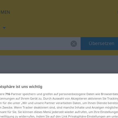
HMEN
h
Übersetzen
g für "asketisch"
atsphäre ist uns wichtig
tzung
sere
716
-Partner speichern und greifen auf personenbezogene Daten wie Browserdat
Kennungen auf Ihrem Gerät zu. Durch Auswahl von Akzeptieren aktivieren Sie Trackin
n für die unter „Wir und unsere Partner verarbeiten Daten, um Ihnen Dienste bereitz
n Zwecke. Wenn Tracker deaktiviert sind, sind manche Inhalte und Anzeigen mögliche
evant für Sie. Sie können dieses Menü jederzeit wieder aufrufen, um Ihre Einstellung
inwilligung zu widerrufen, indem Sie auf den Link Privatsphäre-Einstellungen am unt