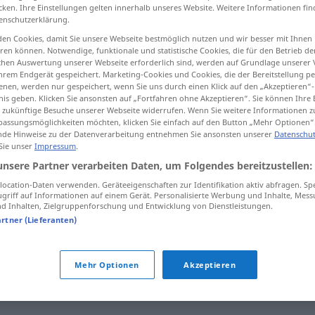
cken. Ihre Einstellungen gelten innerhalb unseres Website. Weitere Informationen fin
enschutzerklärung.
en Cookies, damit Sie unsere Webseite bestmöglich nutzen und wir besser mit Ihnen
en können. Notwendige, funktionale und statistische Cookies, die für den Betrieb d
tippen)
ischen Auswertung unserer Webseite erforderlich sind, werden auf Grundlage unserer
hrem Endgerät gespeichert. Marketing-Cookies und Cookies, die der Bereitstellung per
nen, werden nur gespeichert, wenn Sie uns durch einen Klick auf den „Akzeptieren“-
nis geben. Klicken Sie ansonsten auf „Fortfahren ohne Akzeptieren“. Sie können Ihre 
ür zukünftige Besuche unserer Webseite widerrufen. Wenn Sie weitere Informationen 
assungsmöglichkeiten möchten, klicken Sie einfach auf den Button „Mehr Optionen“
de Hinweise zu der Datenverarbeitung entnehmen Sie ansonsten unserer
Datenschut
 Sie unser
Impressum
.
ìnyù
asketisch
unsere Partner verarbeiten Daten, um Folgendes bereitzustellen:
ocation-Daten verwenden. Geräteeigenschaften zur Identifikation aktiv abfragen. Sp
griff auf Informationen auf einem Gerät. Personalisierte Werbung und Inhalte, Mes
 Inhalten, Zielgruppenforschung und Entwicklung von Dienstleistungen.
artner (Lieferanten)
ùde
asketisch
leben
Mehr Optionen
Akzeptieren