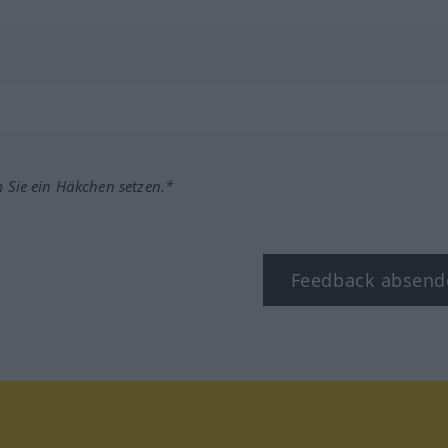
m Sie ein Häkchen setzen.*
Feedback absend