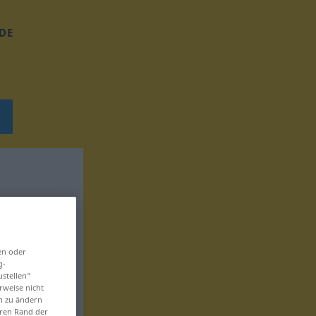
DE
en oder
g-
ustellen“
rweise nicht
en zu ändern
eren Rand der