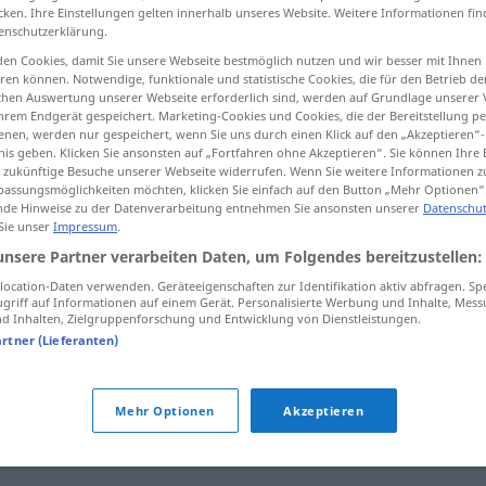
cken. Ihre Einstellungen gelten innerhalb unseres Website. Weitere Informationen fin
enschutzerklärung.
en Cookies, damit Sie unsere Webseite bestmöglich nutzen und wir besser mit Ihnen
en können. Notwendige, funktionale und statistische Cookies, die für den Betrieb d
tippen)
ischen Auswertung unserer Webseite erforderlich sind, werden auf Grundlage unserer
hrem Endgerät gespeichert. Marketing-Cookies und Cookies, die der Bereitstellung per
nen, werden nur gespeichert, wenn Sie uns durch einen Klick auf den „Akzeptieren“-
nis geben. Klicken Sie ansonsten auf „Fortfahren ohne Akzeptieren“. Sie können Ihre 
ür zukünftige Besuche unserer Webseite widerrufen. Wenn Sie weitere Informationen 
assungsmöglichkeiten möchten, klicken Sie einfach auf den Button „Mehr Optionen“
de Hinweise zu der Datenverarbeitung entnehmen Sie ansonsten unserer
Datenschut
 Sie unser
Impressum
.
archaisch
unsere Partner verarbeiten Daten, um Folgendes bereitzustellen:
ocation-Daten verwenden. Geräteeigenschaften zur Identifikation aktiv abfragen. Sp
griff auf Informationen auf einem Gerät. Personalisierte Werbung und Inhalte, Mes
 Inhalten, Zielgruppenforschung und Entwicklung von Dienstleistungen.
artner (Lieferanten)
Mehr Optionen
Akzeptieren