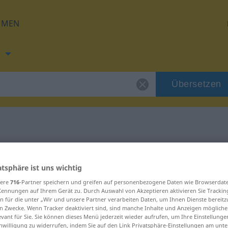
HMEN
h
Übersetzen
h
ng für "archaisch"
atsphäre ist uns wichtig
tzung
sere
716
-Partner speichern und greifen auf personenbezogene Daten wie Browserdat
Kennungen auf Ihrem Gerät zu. Durch Auswahl von Akzeptieren aktivieren Sie Trackin
n für die unter „Wir und unsere Partner verarbeiten Daten, um Ihnen Dienste bereitz
n Zwecke. Wenn Tracker deaktiviert sind, sind manche Inhalte und Anzeigen mögliche
evant für Sie. Sie können dieses Menü jederzeit wieder aufrufen, um Ihre Einstellung
inwilligung zu widerrufen, indem Sie auf den Link Privatsphäre-Einstellungen am unt