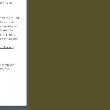
den Sie in
er Webseite und
 Vorauswahl
sonalisierter
Button Ihr
Einwilligung
zu den Cookies
.
zerklärung
.
eichern von
sung von