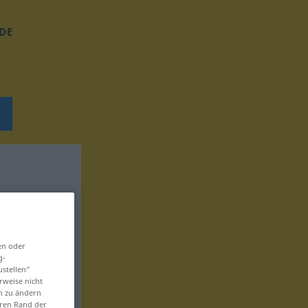
DE
en oder
g-
ustellen“
rweise nicht
en zu ändern
eren Rand der