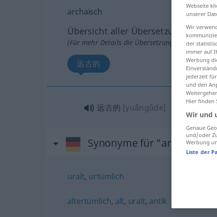
Webseite kli
archaisch
unserer Dat
Wir verwend
Übersicht aller Übersetzungen
kommunizier
(Für mehr Details die Übersetzung anklicken/an
der statist
immer auf I
Werbung die
远古的
Einverständ
jederzeit f
und den Anp
Weitergehen
Hier finden
远古的
[yuǎngǔde]
Wir und 
Genaue Geol
und/oder Zu
Synonyme für "archaisch"
Werbung und
Liste der P
uralt
,
urtümlich
altertümlich
,
alt
,
uralt
,
antik