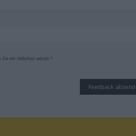
m Sie ein Häkchen setzen.*
Feedback absend