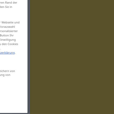
eren Rand der
den Sie in
er Webseite und
 Vorauswahl
sonalisierter
Button Ihr
Einwilligung
zu den Cookies
.
zerklärung
.
eichern von
sung von