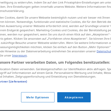
inwilligung zu widerrufen, indem Sie auf den Link Privatsphäre-Einstellungen am unt
cken. Ihre Einstellungen gelten innerhalb unseres Website. Weitere Informationen fin
enschutzerklärung.
en Cookies, damit Sie unsere Webseite bestmöglich nutzen und wir besser mit Ihnen
tippen)
en können. Notwendige, funktionale und statistische Cookies, die für den Betrieb d
ischen Auswertung unserer Webseite erforderlich sind, werden auf Grundlage unserer
hrem Endgerät gespeichert. Marketing-Cookies und Cookies, die der Bereitstellung per
nen, werden nur gespeichert, wenn Sie uns durch einen Klick auf den „Akzeptieren“-
nis geben. Klicken Sie ansonsten auf „Fortfahren ohne Akzeptieren“. Sie können Ihre 
ür zukünftige Besuche unserer Webseite widerrufen. Wenn Sie weitere Informationen 
assungsmöglichkeiten möchten, klicken Sie einfach auf den Button „Mehr Optionen“
de Hinweise zu der Datenverarbeitung entnehmen Sie ansonsten unserer
Datenschut
Antrieb
Impuls
 Sie unser
Impressum
.
unsere Partner verarbeiten Daten, um Folgendes bereitzustellen:
ocation-Daten verwenden. Geräteeigenschaften zur Identifikation aktiv abfragen. Sp
Antrieb
einer Maschine
griff auf Informationen auf einem Gerät. Personalisierte Werbung und Inhalte, Mes
 Inhalten, Zielgruppenforschung und Entwicklung von Dienstleistungen.
artner (Lieferanten)
shì]
etwas
aus eigenem Antrieb
tun
Mehr Optionen
Akzeptieren