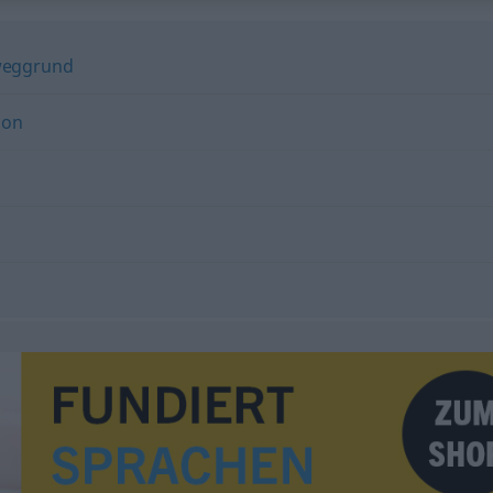
eggrund
ion