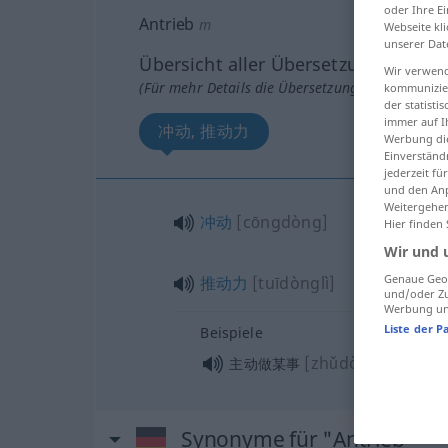
oder Ihre E
Antrieb
m
Webseite kli
unserer Dat
Übersicht aller Übersetzungen
Wir verwend
(Für mehr Details die Übersetzung anklicken/an
kommunizier
der statist
immer auf I
冲动, 推动力
Werbung die
Einverständ
jederzeit f
und den Anp
Weitergehen
冲动
[cōngdòng]
Hier finden
Wir und 
Genaue Geol
推动力
[tuīdònglì]
und/oder Zu
Werbung und
Liste der P
Beispiele
[zhǔdòng zuò mǒu
主动做某事
Synonyme für "Antrieb"