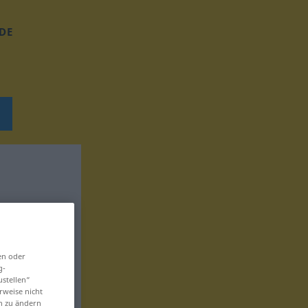
DE
en oder
g-
ustellen“
rweise nicht
en zu ändern