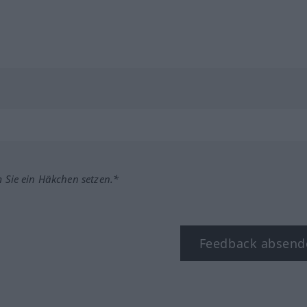
m Sie ein Häkchen setzen.*
Feedback absend