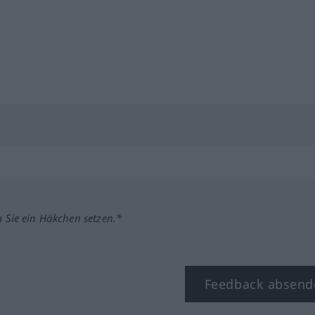
m Sie ein Häkchen setzen.*
Feedback absend