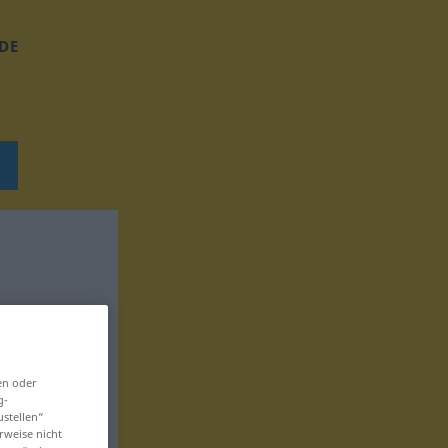
DE
en oder
g-
ustellen“
rweise nicht