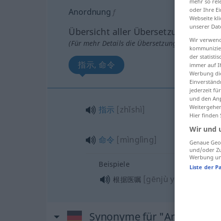
mehr so rel
oder Ihre E
Anordnung
f
Webseite kli
unserer Dat
Übersicht aller Übersetzungen
Wir verwend
(Für mehr Details die Übersetzung anklicken/an
kommunizier
der statist
指示, 命令
immer auf I
Werbung die
Einverständ
jederzeit f
und den Anp
Weitergehen
指示
[zhǐshì]
Hier finden
Wir und 
命令
[mìnglìng]
Genaue Geol
und/oder Zu
Werbung und
Beispiele
Liste der P
[gēnjù yīzhǔ]
根据医嘱
Synonyme für "Anordnung