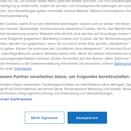
evant für Sie. Sie können dieses Menü jederzeit wieder aufrufen, um Ihre Einstellung
inwilligung zu widerrufen, indem Sie auf den Link Privatsphäre-Einstellungen am unt
cken. Ihre Einstellungen gelten innerhalb unseres Website. Weitere Informationen fin
enschutzerklärung.
en Cookies, damit Sie unsere Webseite bestmöglich nutzen und wir besser mit Ihnen
tippen)
en können. Notwendige, funktionale und statistische Cookies, die für den Betrieb d
ischen Auswertung unserer Webseite erforderlich sind, werden auf Grundlage unserer
hrem Endgerät gespeichert. Marketing-Cookies und Cookies, die der Bereitstellung per
nen, werden nur gespeichert, wenn Sie uns durch einen Klick auf den „Akzeptieren“-
nis geben. Klicken Sie ansonsten auf „Fortfahren ohne Akzeptieren“. Sie können Ihre 
ür zukünftige Besuche unserer Webseite widerrufen. Wenn Sie weitere Informationen 
assungsmöglichkeiten möchten, klicken Sie einfach auf den Button „Mehr Optionen“
de Hinweise zu der Datenverarbeitung entnehmen Sie ansonsten unserer
Datenschut
Anordnung
Anweisung
 Sie unser
Impressum
.
unsere Partner verarbeiten Daten, um Folgendes bereitzustellen:
Anordnung
Ordnung
ocation-Daten verwenden. Geräteeigenschaften zur Identifikation aktiv abfragen. Sp
griff auf Informationen auf einem Gerät. Personalisierte Werbung und Inhalte, Mes
 Inhalten, Zielgruppenforschung und Entwicklung von Dienstleistungen.
artner (Lieferanten)
auf Anordnung des Arztes
Mehr Optionen
Akzeptieren
"