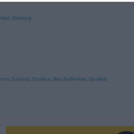
ndat
,
Weisung
Form
,
Zustand
,
Struktur
,
Beschaffenheit
,
Qualität