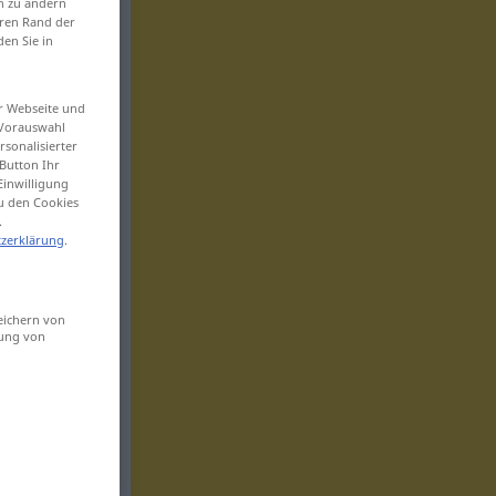
en zu ändern
eren Rand der
den Sie in
er Webseite und
 Vorauswahl
sonalisierter
Button Ihr
Einwilligung
zu den Cookies
.
zerklärung
.
eichern von
sung von