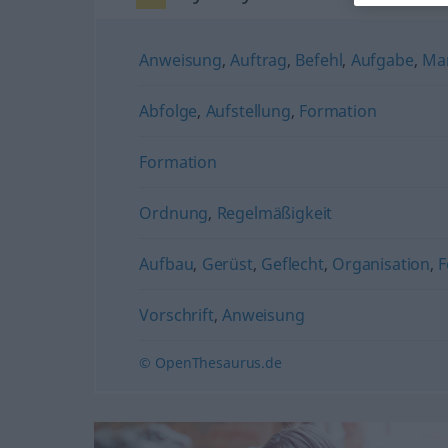
Anweisung
,
Auftrag
,
Befehl
,
Aufgabe
,
Ma
Abfolge
,
Aufstellung
,
Formation
Formation
Ordnung
,
Regelmäßigkeit
Aufbau
,
Gerüst
,
Geflecht
,
Organisation
,
Vorschrift
,
Anweisung
© OpenThesaurus.de