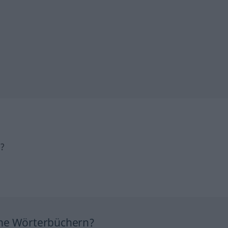
h?
ine Wörterbüchern?