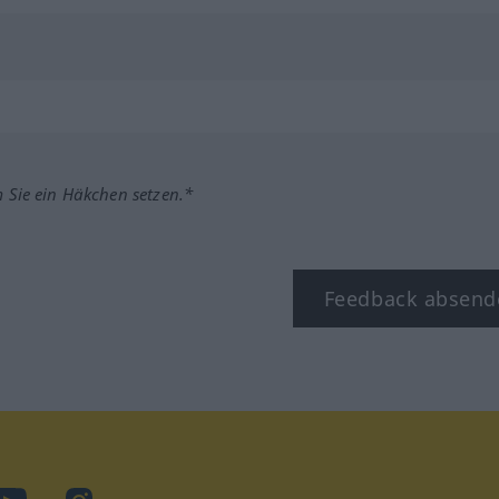
m Sie ein Häkchen setzen.*
Feedback absend