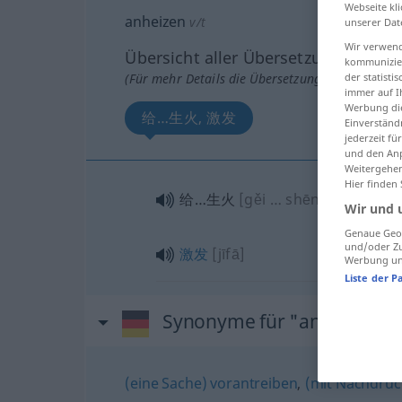
Webseite kli
anheizen
v/t
unserer Dat
Wir verwend
Übersicht aller Übersetzungen
kommunizier
(Für mehr Details die Übersetzung anklicken/an
der statist
immer auf I
Werbung die
给…生火, 激发
Einverständ
jederzeit f
und den Anp
Weitergehen
Hier finden
给…生火
[gěi … shēnghuǒ]
Wir und 
Genaue Geol
und/oder Zu
激发
[jīfā]
Werbung und
Liste der P
Synonyme für "anheizen"
(eine Sache) vorantreiben
,
(mit Nachdruc