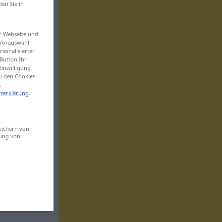
den Sie in
er Webseite und
 Vorauswahl
sonalisierter
Button Ihr
Einwilligung
zu den Cookies
.
zerklärung
.
eichern von
sung von