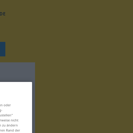
DE
en oder
g-
ustellen“
rweise nicht
en zu ändern
eren Rand der