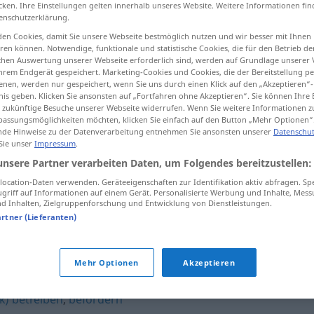
cken. Ihre Einstellungen gelten innerhalb unseres Website. Weitere Informationen fin
enschutzerklärung.
en Cookies, damit Sie unsere Webseite bestmöglich nutzen und wir besser mit Ihnen
en können. Notwendige, funktionale und statistische Cookies, die für den Betrieb d
tippen)
ischen Auswertung unserer Webseite erforderlich sind, werden auf Grundlage unserer
hrem Endgerät gespeichert. Marketing-Cookies und Cookies, die der Bereitstellung per
nen, werden nur gespeichert, wenn Sie uns durch einen Klick auf den „Akzeptieren“-
nis geben. Klicken Sie ansonsten auf „Fortfahren ohne Akzeptieren“. Sie können Ihre 
ür zukünftige Besuche unserer Webseite widerrufen. Wenn Sie weitere Informationen 
assungsmöglichkeiten möchten, klicken Sie einfach auf den Button „Mehr Optionen“
de Hinweise zu der Datenverarbeitung entnehmen Sie ansonsten unserer
Datenschut
 Sie unser
Impressum
.
anheizen
Ofen
unsere Partner verarbeiten Daten, um Folgendes bereitzustellen:
ocation-Daten verwenden. Geräteeigenschaften zur Identifikation aktiv abfragen. Sp
griff auf Informationen auf einem Gerät. Personalisierte Werbung und Inhalte, Mes
anheizen
Stimmung
UMG
FIG
 Inhalten, Zielgruppenforschung und Entwicklung von Dienstleistungen.
artner (Lieferanten)
Mehr Optionen
Akzeptieren
k) betreiben
,
befördern