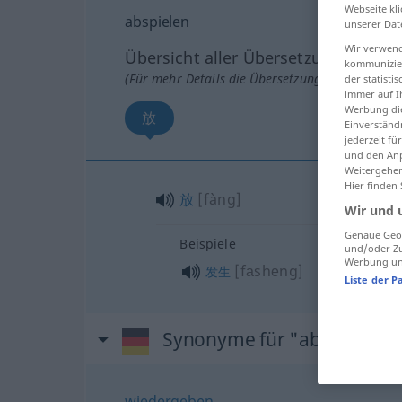
Webseite kli
abspielen
unserer Dat
Wir verwend
Übersicht aller Übersetzungen
kommunizier
(Für mehr Details die Übersetzung anklicken/an
der statist
immer auf I
Werbung die
放
Einverständ
jederzeit f
und den Anp
Weitergehen
Hier finden
放
[fàng]
Wir und 
Genaue Geol
Beispiele
und/oder Zu
Werbung und
[fāshēng]
发生
Liste der P
Synonyme für "abspielen"
wiedergeben