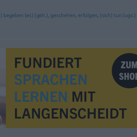
h) begeben (es) (geh.)
,
geschehen
,
erfolgen
,
(sich) tun (ugs.)