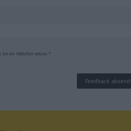
m Sie ein Häkchen setzen.*
Feedback absend