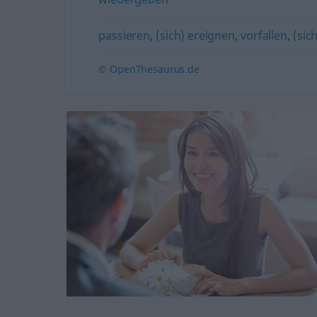
passieren
,
(sich) ereignen
,
vorfallen
,
(sic
© OpenThesaurus.de