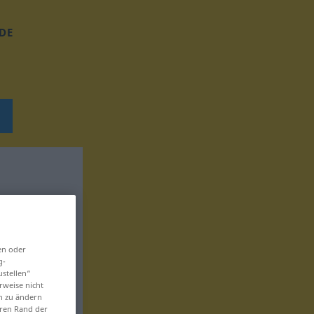
DE
en oder
g-
ustellen“
rweise nicht
en zu ändern
eren Rand der