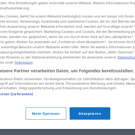
cken. Ihre Einstellungen gelten innerhalb unseres Website. Weitere Informationen fin
enschutzerklärung.
en Cookies, damit Sie unsere Webseite bestmöglich nutzen und wir besser mit Ihnen
en können. Notwendige, funktionale und statistische Cookies, die für den Betrieb d
tippen)
ischen Auswertung unserer Webseite erforderlich sind, werden auf Grundlage unserer
hrem Endgerät gespeichert. Marketing-Cookies und Cookies, die der Bereitstellung per
nen, werden nur gespeichert, wenn Sie uns durch einen Klick auf den „Akzeptieren“-
nis geben. Klicken Sie ansonsten auf „Fortfahren ohne Akzeptieren“. Sie können Ihre 
ür zukünftige Besuche unserer Webseite widerrufen. Wenn Sie weitere Informationen 
assungsmöglichkeiten möchten, klicken Sie einfach auf den Button „Mehr Optionen“
de Hinweise zu der Datenverarbeitung entnehmen Sie ansonsten unserer
Datenschut
 Sie unser
Impressum
.
abspielen
Band
unsere Partner verarbeiten Daten, um Folgendes bereitzustellen:
ocation-Daten verwenden. Geräteeigenschaften zur Identifikation aktiv abfragen. Sp
griff auf Informationen auf einem Gerät. Personalisierte Werbung und Inhalte, Mes
 Inhalten, Zielgruppenforschung und Entwicklung von Dienstleistungen.
sich abspielen
artner (Lieferanten)
Mehr Optionen
Akzeptieren