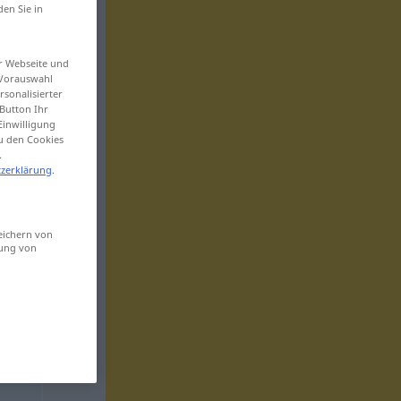
den Sie in
er Webseite und
 Vorauswahl
sonalisierter
Button Ihr
Einwilligung
zu den Cookies
.
zerklärung
.
eichern von
sung von