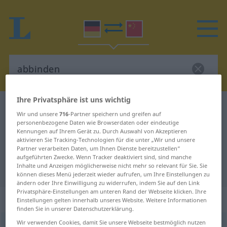
Ihre Privatsphäre ist uns wichtig
Deutsch-Chinesisch Wörterbuch
abbinden
Wir und unsere
716
-Partner speichern und greifen auf
Deutsch-Chinesisch Übersetzung
personenbezogene Daten wie Browserdaten oder eindeutige
Kennungen auf Ihrem Gerät zu. Durch Auswahl von Akzeptieren
für "abbinden"
aktivieren Sie Tracking-Technologien für die unter „Wir und unsere
Partner verarbeiten Daten, um Ihnen Dienste bereitzustellen“
aufgeführten Zwecke. Wenn Tracker deaktiviert sind, sind manche
Inhalte und Anzeigen möglicherweise nicht mehr so relevant für Sie. Sie
"abbinden" Chinesisch Übersetzung
können dieses Menü jederzeit wieder aufrufen, um Ihre Einstellungen zu
ändern oder Ihre Einwilligung zu widerrufen, indem Sie auf den Link
Privatsphäre-Einstellungen am unteren Rand der Webseite klicken. Ihre
„abbinden“
Einstellungen gelten innerhalb unseres Website. Weitere Informationen
finden Sie in unserer Datenschutzerklärung.
Wir verwenden Cookies, damit Sie unsere Webseite bestmöglich nutzen
abbinden