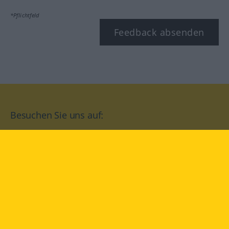
*Pflichtfeld
Feedback absenden
Besuchen Sie uns auf:
facebook
YouTube
Instagram
Langenscheidt