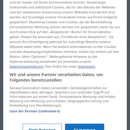
und wir besser mit Ihnen kommunizieren können. Notwendige,
funktionale und statistische Cookies, die für den Betrieb der Webseite
Übersicht aller Übersetzungen
und der statistischen Auswertung unserer Webseite erforderlich sind,
werden auf Grundlage unserer Vorauswahl immer auf Ihrem Endgerät
(Für mehr Details die Übersetzung anklicken/antippen)
gespeichert. Marketing-Cookies und Cookies, die der Bereitstellung
personalisierter Werbung dienen, werden nur gespeichert, wenn Sie uns
绑
durch einen Klick auf den „Akzeptieren“-Button Ihr Einverständnis
geben. Klicken Sie ansonsten auf „Fortfahren ohne Akzeptieren“. Sie
können Ihre Einwilligung jederzeit für zukünftige Besuche unserer
Webseite widerrufen. Wenn Sie weitere Informationen zu den Cookies
und den Anpassungsmöglichkeiten möchten, klicken Sie einfach auf den
Button „Mehr Optionen“. Weitergehende Hinweise zu der
绑
[bǎng]
abbinden
Arm, Bein
Datenverarbeitung entnehmen Sie ansonsten unserer
Datenschutzerklärung
. Hier finden Sie unser
Impressum
.
Wir und unsere Partner verarbeiten Daten, um
Folgendes bereitzustellen:
Synonyme für "abbinden"
Genaue Geolocation-Daten verwenden. Geräteeigenschaften zur
Identifikation aktiv abfragen. Speichern von und/oder Zugriff auf
Informationen auf einem Gerät. Personalisierte Werbung und Inhalte,
legieren
,
binden
,
abziehen
Messung von Werbung und Inhalten, Zielgruppenforschung und
Entwicklung von Dienstleistungen.
Liste der Partner (Lieferanten)
aufbinden
,
losbinden
,
aufschnüren
Mehr Optionen
Akzeptieren