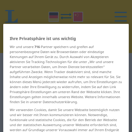
Ihre Privatsphäre ist uns wichtig
Wir und unsere
716
-Partner speichern und greifen auf
personenbezogene Daten wie Browserdaten oder eindeutige
Kennungen auf Ihrem Gerät zu. Durch Auswahl von Akzeptieren
Deutsch-Chinesisch Wörterbuch
Z
4
aktivieren Sie Tracking-Technologien für die unter „Wir und unsere
Partner verarbeiten Daten, um Ihnen Dienste bereitzustellen“
aufgeführten Zwecke. Wenn Tracker deaktiviert sind, sind manche
Wörter auf Deutsch, die mit Z
Inhalte und Anzeigen möglicherweise nicht mehr so relevant für Sie. Sie
können dieses Menü jederzeit wieder aufrufen, um Ihre Einstellungen zu
beginnen – Zecher ... Zeichner
ändern oder Ihre Einwilligung zu widerrufen, indem Sie auf den Link
Privatsphäre-Einstellungen am unteren Rand der Webseite klicken. Ihre
Einstellungen gelten innerhalb unseres Website. Weitere Informationen
finden Sie in unserer Datenschutzerklärung.
Zecher
zehntausend
Wir verwenden Cookies, damit Sie unsere Webseite bestmöglich nutzen
Zechpreller
zehnte
und wir besser mit Ihnen kommunizieren können. Notwendige,
funktionale und statistische Cookies, die für den Betrieb der Webseite
und der statistischen Auswertung unserer Webseite erforderlich sind,
Zechprellerei
Zehntel
werden auf Grundlage unserer Vorauswahl immer auf Ihrem Endgerät