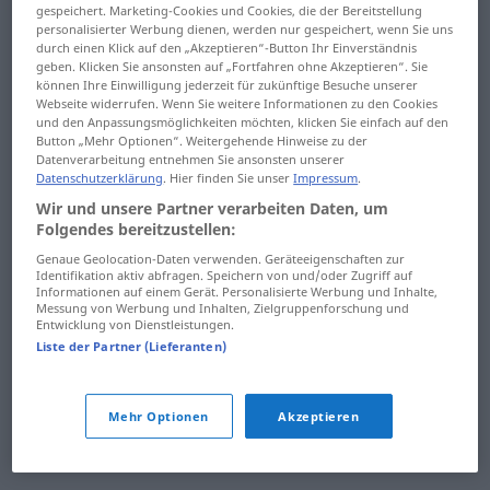
gespeichert. Marketing-Cookies und Cookies, die der Bereitstellung
Zehe
zehntens
personalisierter Werbung dienen, werden nur gespeichert, wenn Sie uns
durch einen Klick auf den „Akzeptieren“-Button Ihr Einverständnis
Zehennagel
zehren
geben. Klicken Sie ansonsten auf „Fortfahren ohne Akzeptieren“. Sie
können Ihre Einwilligung jederzeit für zukünftige Besuche unserer
Webseite widerrufen. Wenn Sie weitere Informationen zu den Cookies
Zehenspitze
Zeichen
und den Anpassungsmöglichkeiten möchten, klicken Sie einfach auf den
Button „Mehr Optionen“. Weitergehende Hinweise zu der
zehn
Zeichenblock
Datenverarbeitung entnehmen Sie ansonsten unserer
Datenschutzerklärung
. Hier finden Sie unser
Impressum
.
Zehner
Zeichenbrett
Wir und unsere Partner verarbeiten Daten, um
Folgendes bereitzustellen:
Zehnerkarte
Zeichenerklärung
Genaue Geolocation-Daten verwenden. Geräteeigenschaften zur
Identifikation aktiv abfragen. Speichern von und/oder Zugriff auf
Zehnerpackung
Zeichensatz
Informationen auf einem Gerät. Personalisierte Werbung und Inhalte,
Messung von Werbung und Inhalten, Zielgruppenforschung und
Entwicklung von Dienstleistungen.
Zehnerstelle
Zeichensprache
Liste der Partner (Lieferanten)
zehnfach
Zeichenstift
zehnjährig
Zeichentrickfilm
Mehr Optionen
Akzeptieren
Zehnjährige
Zeichenunterricht