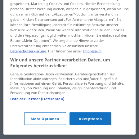
zurückkaufen
zurückschicken
gespeichert. Marketing-Cookies und Cookies, die der Bereitstellung
personalisierter Werbung dienen, werden nur gespeichert, wenn Sie uns
durch einen Klick auf den „Akzeptieren“-Button Ihr Einverständnis
zurückkehren
zurückschieben
geben. Klicken Sie ansonsten auf „Fortfahren ohne Akzeptieren“. Sie
können Ihre Einwilligung jederzeit für zukünftige Besuche unserer
zurückkönnen
zurückschlagen
Webseite widerrufen. Wenn Sie weitere Informationen zu den Cookies
und den Anpassungsmöglichkeiten möchten, klicken Sie einfach auf den
Button „Mehr Optionen“. Weitergehende Hinweise zu der
zurückkommen
zurückschneiden
Datenverarbeitung entnehmen Sie ansonsten unserer
Datenschutzerklärung
. Hier finden Sie unser
Impressum
.
zurücklassen
zurückschnellen
Wir und unsere Partner verarbeiten Daten, um
Folgendes bereitzustellen:
zurücklaufen
zurückschrauben
Genaue Geolocation-Daten verwenden. Geräteeigenschaften zur
zurücklegen
zurückschrecken
Identifikation aktiv abfragen. Speichern von und/oder Zugriff auf
Informationen auf einem Gerät. Personalisierte Werbung und Inhalte,
Messung von Werbung und Inhalten, Zielgruppenforschung und
zurücklehnen
zurückschreiben
Entwicklung von Dienstleistungen.
Liste der Partner (Lieferanten)
zurückliegen
zurücksehnen
zurückmelden
zurücksenden
Mehr Optionen
Akzeptieren
zurückmüssen
zurücksetzen