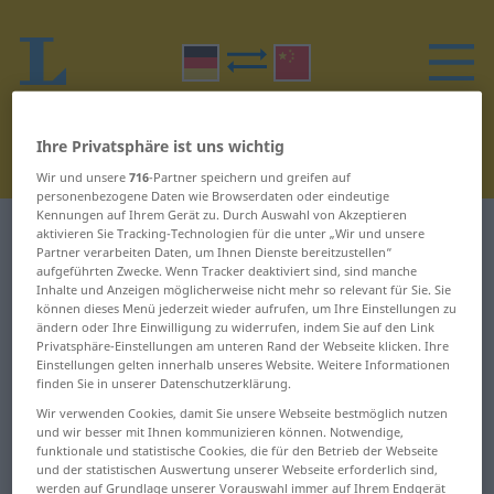
Ihre Privatsphäre ist uns wichtig
Wir und unsere
716
-Partner speichern und greifen auf
personenbezogene Daten wie Browserdaten oder eindeutige
Kennungen auf Ihrem Gerät zu. Durch Auswahl von Akzeptieren
Deutsch-Chinesisch Wörterbuch
Z
22
aktivieren Sie Tracking-Technologien für die unter „Wir und unsere
Partner verarbeiten Daten, um Ihnen Dienste bereitzustellen“
aufgeführten Zwecke. Wenn Tracker deaktiviert sind, sind manche
Wörter auf Deutsch, die mit Z
Inhalte und Anzeigen möglicherweise nicht mehr so relevant für Sie. Sie
können dieses Menü jederzeit wieder aufrufen, um Ihre Einstellungen zu
beginnen – Zurückhaltung ...
ändern oder Ihre Einwilligung zu widerrufen, indem Sie auf den Link
Privatsphäre-Einstellungen am unteren Rand der Webseite klicken. Ihre
zurückspringen
Einstellungen gelten innerhalb unseres Website. Weitere Informationen
finden Sie in unserer Datenschutzerklärung.
Wir verwenden Cookies, damit Sie unsere Webseite bestmöglich nutzen
Zurückhaltung
zurückschalten
und wir besser mit Ihnen kommunizieren können. Notwendige,
funktionale und statistische Cookies, die für den Betrieb der Webseite
zurückholen
zurückschauen
und der statistischen Auswertung unserer Webseite erforderlich sind,
werden auf Grundlage unserer Vorauswahl immer auf Ihrem Endgerät