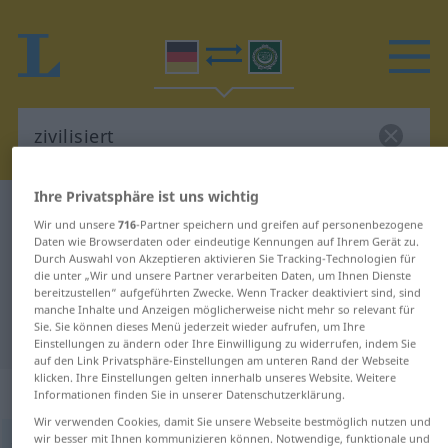
Ihre Privatsphäre ist uns wichtig
Deutsch-Arabisch Wörterbuch
zivilisiert
Wir und unsere
716
-Partner speichern und greifen auf personenbezogene
Deutsch-Arabisch Übersetzung für
Daten wie Browserdaten oder eindeutige Kennungen auf Ihrem Gerät zu.
Durch Auswahl von Akzeptieren aktivieren Sie Tracking-Technologien für
"zivilisiert"
die unter „Wir und unsere Partner verarbeiten Daten, um Ihnen Dienste
bereitzustellen“ aufgeführten Zwecke. Wenn Tracker deaktiviert sind, sind
manche Inhalte und Anzeigen möglicherweise nicht mehr so relevant für
Sie. Sie können dieses Menü jederzeit wieder aufrufen, um Ihre
"zivilisiert" Arabisch Übersetzung
Einstellungen zu ändern oder Ihre Einwilligung zu widerrufen, indem Sie
auf den Link Privatsphäre-Einstellungen am unteren Rand der Webseite
klicken. Ihre Einstellungen gelten innerhalb unseres Website. Weitere
„zivilisiert“
: Adjektiv
Informationen finden Sie in unserer Datenschutzerklärung.
Wir verwenden Cookies, damit Sie unsere Webseite bestmöglich nutzen und
wir besser mit Ihnen kommunizieren können. Notwendige, funktionale und
zivilisiert
adj