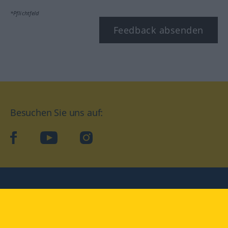
*Pflichtfeld
Feedback absenden
Besuchen Sie uns auf:
facebook
YouTube
Instagram
Langenscheidt