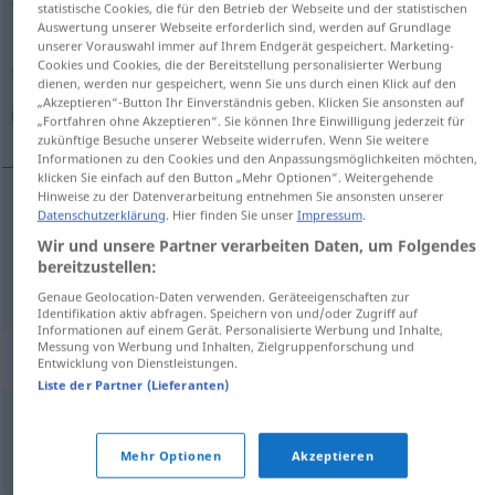
statistische Cookies, die für den Betrieb der Webseite und der statistischen
Auswertung unserer Webseite erforderlich sind, werden auf Grundlage
Übersicht aller Übersetzungen
unserer Vorauswahl immer auf Ihrem Endgerät gespeichert. Marketing-
Cookies und Cookies, die der Bereitstellung personalisierter Werbung
(Für mehr Details die Übersetzung anklicken/antippen)
dienen, werden nur gespeichert, wenn Sie uns durch einen Klick auf den
„Akzeptieren“-Button Ihr Einverständnis geben. Klicken Sie ansonsten auf
متمدن, متحضر
„Fortfahren ohne Akzeptieren“. Sie können Ihre Einwilligung jederzeit für
zukünftige Besuche unserer Webseite widerrufen. Wenn Sie weitere
Informationen zu den Cookies und den Anpassungsmöglichkeiten möchten,
klicken Sie einfach auf den Button „Mehr Optionen“. Weitergehende
Hinweise zu der Datenverarbeitung entnehmen Sie ansonsten unserer
Datenschutzerklärung
. Hier finden Sie unser
Impressum
.
[mutaˈmaddin]
zivilisiert
متمدن
Wir und unsere Partner verarbeiten Daten, um Folgendes
bereitzustellen:
[mutaˈħɑđđ
i
r]
zivilisiert
متحضر
Genaue Geolocation-Daten verwenden. Geräteeigenschaften zur
Identifikation aktiv abfragen. Speichern von und/oder Zugriff auf
Informationen auf einem Gerät. Personalisierte Werbung und Inhalte,
Messung von Werbung und Inhalten, Zielgruppenforschung und
Synonyme für "zivilisiert"
Entwicklung von Dienstleistungen.
Liste der Partner (Lieferanten)
human
Mehr Optionen
Akzeptieren
gebildet