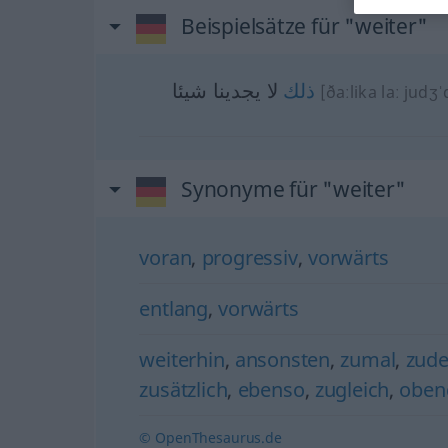
Beispielsätze für "weiter"
ذلك
لا يجدينا شيئا
[ðaːlika laː judʒˈ
Synonyme für "weiter"
voran
,
progressiv
,
vorwärts
entlang
,
vorwärts
weiterhin
,
ansonsten
,
zumal
,
zud
zusätzlich
,
ebenso
,
zugleich
,
oben
© OpenThesaurus.de