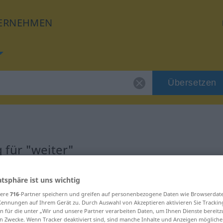
ERNEHMEN
Übersetzen
 für "weiter"
atsphäre ist uns wichtig
sere
716
-Partner speichern und greifen auf personenbezogene Daten wie Browserdat
Kennungen auf Ihrem Gerät zu. Durch Auswahl von Akzeptieren aktivieren Sie Trackin
n für die unter „Wir und unsere Partner verarbeiten Daten, um Ihnen Dienste bereitz
n Zwecke. Wenn Tracker deaktiviert sind, sind manche Inhalte und Anzeigen mögliche