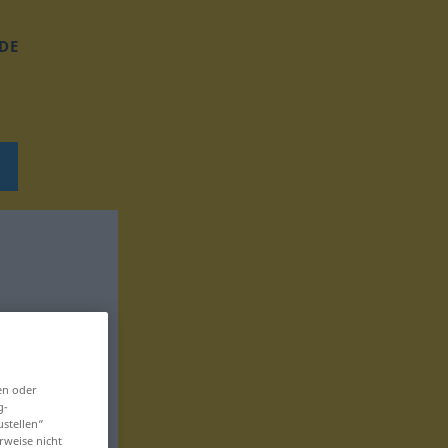
DE
en oder
g-
ustellen“
rweise nicht