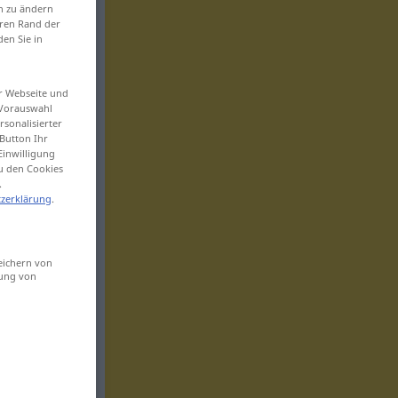
en zu ändern
eren Rand der
den Sie in
er Webseite und
 Vorauswahl
sonalisierter
Button Ihr
Einwilligung
zu den Cookies
.
zerklärung
.
eichern von
sung von