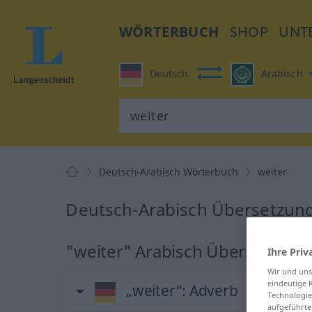
WÖRTERBUCH
SHOP
UNT
Deutsch
Arabisch
Deutsch-Arabisch Wörterbuch
weiter
Deutsch-Arabisch Übersetzung
"weiter" Arabisch Übersetzung
Ihre Priv
Wir und un
eindeutige 
„weiter“
: Adverb
Technologie
aufgeführte