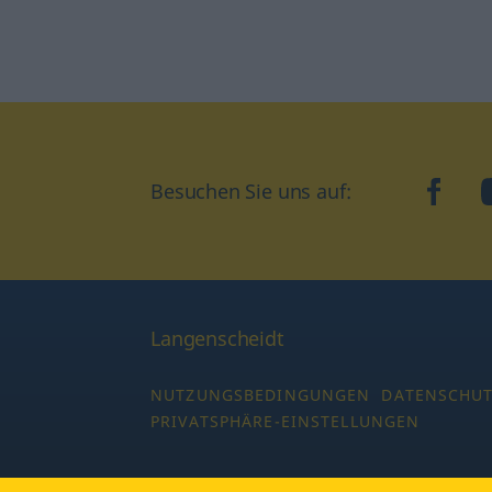
face
Besuchen Sie uns auf:
Langenscheidt
NUTZUNGSBEDINGUNGEN
DATENSCHU
PRIVATSPHÄRE-EINSTELLUNGEN
Copyright © 2026 PONS Langenscheidt GmbH,