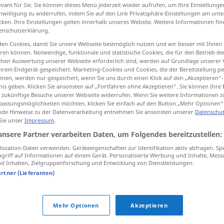
evant für Sie. Sie können dieses Menü jederzeit wieder aufrufen, um Ihre Einstellung
inwilligung zu widerrufen, indem Sie auf den Link Privatsphäre-Einstellungen am unt
cken. Ihre Einstellungen gelten innerhalb unseres Website. Weitere Informationen fin
enschutzerklärung.
tippen)
en Cookies, damit Sie unsere Webseite bestmöglich nutzen und wir besser mit Ihnen
en können. Notwendige, funktionale und statistische Cookies, die für den Betrieb d
ischen Auswertung unserer Webseite erforderlich sind, werden auf Grundlage unserer
تحت...
hrem Endgerät gespeichert. Marketing-Cookies und Cookies, die der Bereitstellung per
nen, werden nur gespeichert, wenn Sie uns durch einen Klick auf den „Akzeptieren“-
nis geben. Klicken Sie ansonsten auf „Fortfahren ohne Akzeptieren“. Sie können Ihre 
ür zukünftige Besuche unserer Webseite widerrufen. Wenn Sie weitere Informationen 
assungsmöglichkeiten möchten, klicken Sie einfach auf den Button „Mehr Optionen“
de Hinweise zu der Datenverarbeitung entnehmen Sie ansonsten unserer
Datenschut
und so weiter
 ʔaːˈxirihi]
 Sie unser
Impressum
.
airi ðaːlik]
unsere Partner verarbeiten Daten, um Folgendes bereitzustellen:
weiter
oben
ocation-Daten verwenden. Geräteeigenschaften zur Identifikation aktiv abfragen. Sp
aʕlaː]
griff auf Informationen auf einem Gerät. Personalisierte Werbung und Inhalte, Mes
[fauq(u)]
 Inhalten, Zielgruppenforschung und Entwicklung von Dienstleistungen.
artner (Lieferanten)
weiter
oben
laːhu]
(genannt)
Mehr Optionen
Akzeptieren