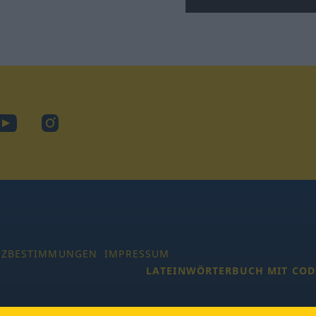
book
YouTube
Instagram
TZBESTIMMUNGEN
IMPRESSUM
LATEINWÖRTERBUCH MIT COD
 Alle Rechte vorbehalten.