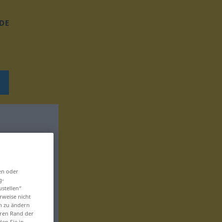
DE
en oder
g-
ustellen“
rweise nicht
en zu ändern
eren Rand der
den Sie in