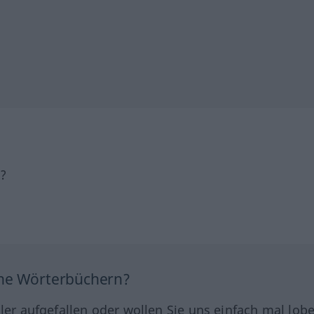
h?
ine Wörterbüchern?
hler aufgefallen oder wollen Sie uns einfach mal lob