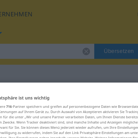
ERNEHMEN
Übersetzen
 für "untragbar"
atsphäre ist uns wichtig
sere
716
-Partner speichern und greifen auf personenbezogene Daten wie Browserdat
ung
Kennungen auf Ihrem Gerät zu. Durch Auswahl von Akzeptieren aktivieren Sie Trackin
n für die unter „Wir und unsere Partner verarbeiten Daten, um Ihnen Dienste bereitz
n Zwecke. Wenn Tracker deaktiviert sind, sind manche Inhalte und Anzeigen mögliche
evant für Sie. Sie können dieses Menü jederzeit wieder aufrufen, um Ihre Einstellung
inwilligung zu widerrufen, indem Sie auf den Link Privatsphäre-Einstellungen am unt
cken. Ihre Einstellungen gelten innerhalb unseres Website. Weitere Informationen fin