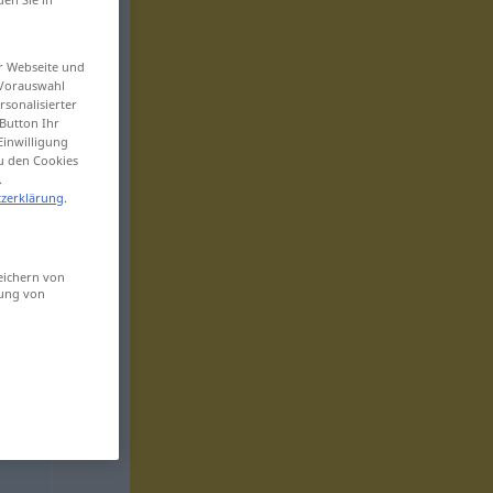
er Webseite und
 Vorauswahl
sonalisierter
Button Ihr
Einwilligung
zu den Cookies
.
zerklärung
.
eichern von
sung von