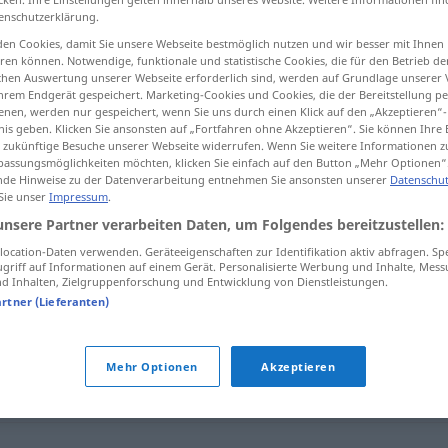
enschutzerklärung.
en Cookies, damit Sie unsere Webseite bestmöglich nutzen und wir besser mit Ihnen
en können. Notwendige, funktionale und statistische Cookies, die für den Betrieb d
ischen Auswertung unserer Webseite erforderlich sind, werden auf Grundlage unserer
tippen)
hrem Endgerät gespeichert. Marketing-Cookies und Cookies, die der Bereitstellung per
nen, werden nur gespeichert, wenn Sie uns durch einen Klick auf den „Akzeptieren“-
nis geben. Klicken Sie ansonsten auf „Fortfahren ohne Akzeptieren“. Sie können Ihre 
ür zukünftige Besuche unserer Webseite widerrufen. Wenn Sie weitere Informationen 
assungsmöglichkeiten möchten, klicken Sie einfach auf den Button „Mehr Optionen“
de Hinweise zu der Datenverarbeitung entnehmen Sie ansonsten unserer
Datenschut
 Sie unser
Impressum
.
untragbar
ˈbuːl]
unsere Partner verarbeiten Daten, um Folgendes bereitzustellen:
l (u)]
ocation-Daten verwenden. Geräteeigenschaften zur Identifikation aktiv abfragen. Sp
griff auf Informationen auf einem Gerät. Personalisierte Werbung und Inhalte, Mes
 Inhalten, Zielgruppenforschung und Entwicklung von Dienstleistungen.
artner (Lieferanten)
Mehr Optionen
Akzeptieren
lossen
,
unannehmbar
,
indiskutabel