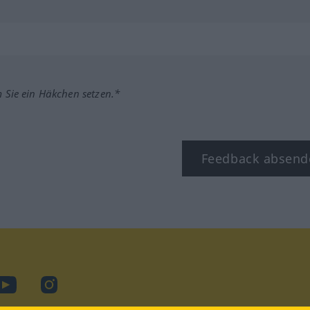
m Sie ein Häkchen setzen.*
Feedback absend
book
YouTube
Instagram