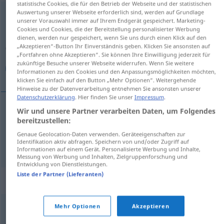
statistische Cookies, die für den Betrieb der Webseite und der statistischen
Auswertung unserer Webseite erforderlich sind, werden auf Grundlage
Umschreibung
f
unserer Vorauswahl immer auf Ihrem Endgerät gespeichert. Marketing-
Cookies und Cookies, die der Bereitstellung personalisierter Werbung
Übersicht aller Übersetzungen
dienen, werden nur gespeichert, wenn Sie uns durch einen Klick auf den
„Akzeptieren“-Button Ihr Einverständnis geben. Klicken Sie ansonsten auf
(Für mehr Details die Übersetzung anklicken/antippen)
„Fortfahren ohne Akzeptieren“. Sie können Ihre Einwilligung jederzeit für
zukünftige Besuche unserer Webseite widerrufen. Wenn Sie weitere
وصف, شرح
Informationen zu den Cookies und den Anpassungsmöglichkeiten möchten,
klicken Sie einfach auf den Button „Mehr Optionen“. Weitergehende
Hinweise zu der Datenverarbeitung entnehmen Sie ansonsten unserer
Datenschutzerklärung
. Hier finden Sie unser
Impressum
.
Wir und unsere Partner verarbeiten Daten, um Folgendes
[wɑ
s
f]
Umschreibung
وصف
bereitzustellen:
Genaue Geolocation-Daten verwenden. Geräteeigenschaften zur
Identifikation aktiv abfragen. Speichern von und/oder Zugriff auf
[ʃarħ]
Umschreibung
شرح
Informationen auf einem Gerät. Personalisierte Werbung und Inhalte,
Messung von Werbung und Inhalten, Zielgruppenforschung und
Entwicklung von Dienstleistungen.
Liste der Partner (Lieferanten)
Synonyme für "Umschreibung"
Mehr Optionen
Akzeptieren
,
Beschreibung
Erklärung