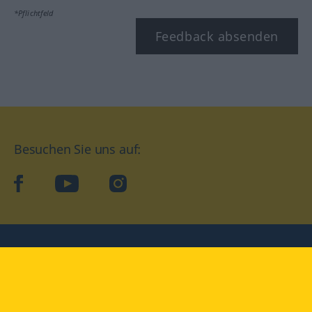
*Pflichtfeld
Feedback absenden
Besuchen Sie uns auf:
facebook
YouTube
Instagram
Langenscheidt
NUTZUNGSBEDINGUNGEN