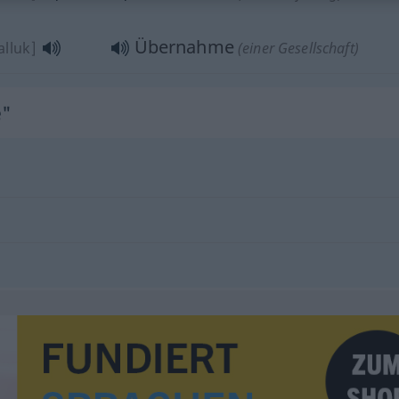
Übernahme
alluk]
(einer Gesellschaft)
e"