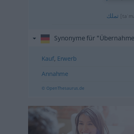
تملك
[taˈm
Synonyme für "Übernahm
Kauf
,
Erwerb
Annahme
© OpenThesaurus.de