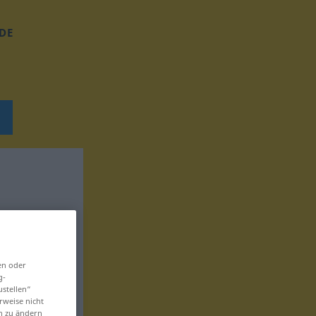
DE
en oder
g-
ustellen“
rweise nicht
en zu ändern