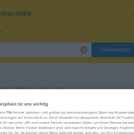
ERNEHMEN
Übersetzen
e
g für "Übernahme"
atsphäre ist uns wichtig
tzung
sere
716
-Partner speichern und greifen auf personenbezogene Daten wie Browserdat
Kennungen auf Ihrem Gerät zu. Durch Auswahl von Akzeptieren aktivieren Sie Trackin
n für die unter „Wir und unsere Partner verarbeiten Daten, um Ihnen Dienste bereitz
n Zwecke. Wenn Tracker deaktiviert sind, sind manche Inhalte und Anzeigen mögliche
evant für Sie. Sie können dieses Menü jederzeit wieder aufrufen, um Ihre Einstellung