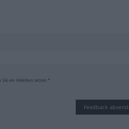
m Sie ein Häkchen setzen.*
Feedback absend