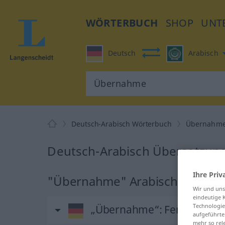
WÖRTERBUCH
SHOP
UNT
Deutsch
Arabisch
Deutsch-Arabisch Wörterbuch
Übernahm
Deutsch-Arabisch Übersetzun
Ihre Priv
"Übernahme" Arabisch Überse
Wir und un
eindeutige 
Technologie
„Übernahme“
: Femininum
aufgeführte
mehr so rel