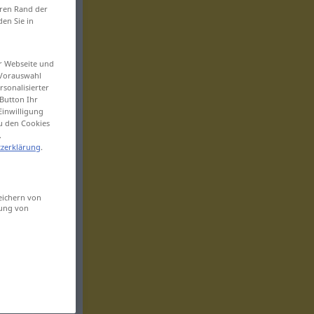
eren Rand der
den Sie in
er Webseite und
 Vorauswahl
sonalisierter
Button Ihr
Einwilligung
zu den Cookies
.
zerklärung
.
eichern von
sung von