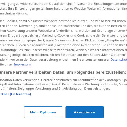
inwilligung zu widerrufen, indem Sie auf den Link Privatsphäre-Einstellungen am unt
cken. Ihre Einstellungen gelten innerhalb unseres Website. Weitere Informationen fin
enschutzerklärung.
en Cookies, damit Sie unsere Webseite bestmöglich nutzen und wir besser mit Ihnen
tippen)
en können. Notwendige, funktionale und statistische Cookies, die für den Betrieb d
ischen Auswertung unserer Webseite erforderlich sind, werden auf Grundlage unserer
hrem Endgerät gespeichert. Marketing-Cookies und Cookies, die der Bereitstellung per
nen, werden nur gespeichert, wenn Sie uns durch einen Klick auf den „Akzeptieren“-
nis geben. Klicken Sie ansonsten auf „Fortfahren ohne Akzeptieren“. Sie können Ihre 
ür zukünftige Besuche unserer Webseite widerrufen. Wenn Sie weitere Informationen 
assungsmöglichkeiten möchten, klicken Sie einfach auf den Button „Mehr Optionen“
de Hinweise zu der Datenverarbeitung entnehmen Sie ansonsten unserer
Datenschut
Übernahme
mmul]
(von Kosten,
 Sie unser
Impressum
.
Verantwortung)
unsere Partner verarbeiten Daten, um Folgendes bereitzustellen:
ocation-Daten verwenden. Geräteeigenschaften zur Identifikation aktiv abfragen. Sp
griff auf Informationen auf einem Gerät. Personalisierte Werbung und Inhalte, Mes
Übernahme
 Inhalten, Zielgruppenforschung und Entwicklung von Dienstleistungen.
bannin/iː]
(einer Idee)
artner (Lieferanten)
Übernahme
lin/iː]
(Amts-)
Mehr Optionen
Akzeptieren
Übernahme
allum]
(einer Lieferung)