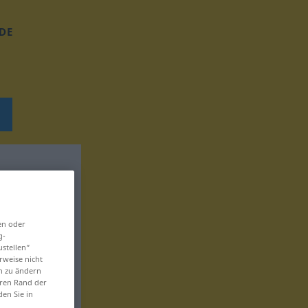
DE
en oder
g-
ustellen“
rweise nicht
en zu ändern
eren Rand der
den Sie in