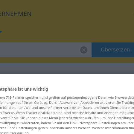
ERNEHMEN
Übersetzen
 für "Typhus"
atsphäre ist uns wichtig
sere
716
-Partner speichern und greifen auf personenbezogene Daten wie Browserdat
Kennungen auf Ihrem Gerät zu. Durch Auswahl von Akzeptieren aktivieren Sie Trackin
g
n für die unter „Wir und unsere Partner verarbeiten Daten, um Ihnen Dienste bereitz
n Zwecke. Wenn Tracker deaktiviert sind, sind manche Inhalte und Anzeigen mögliche
evant für Sie. Sie können dieses Menü jederzeit wieder aufrufen, um Ihre Einstellung
inwilligung zu widerrufen, indem Sie auf den Link Privatsphäre-Einstellungen am unt
cken. Ihre Einstellungen gelten innerhalb unseres Website. Weitere Informationen fin
enschutzerklärung.