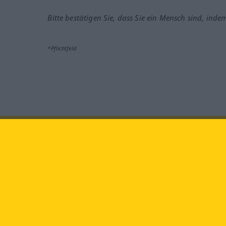
Bitte bestätigen Sie, dass Sie ein Mensch sind, inde
*Pflichtfeld
face
Besuchen Sie uns auf:
Langenscheidt