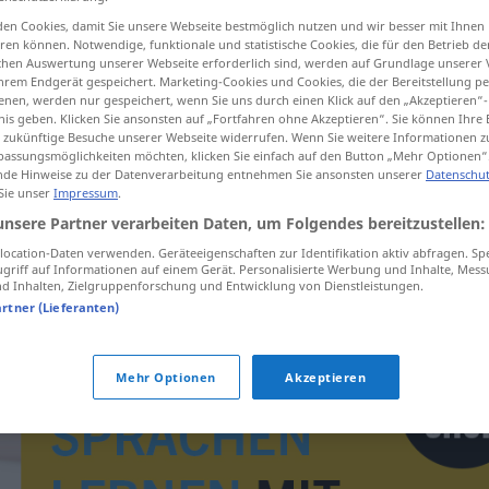
en Cookies, damit Sie unsere Webseite bestmöglich nutzen und wir besser mit Ihnen
en können. Notwendige, funktionale und statistische Cookies, die für den Betrieb d
ischen Auswertung unserer Webseite erforderlich sind, werden auf Grundlage unserer
hrem Endgerät gespeichert. Marketing-Cookies und Cookies, die der Bereitstellung per
tippen)
nen, werden nur gespeichert, wenn Sie uns durch einen Klick auf den „Akzeptieren“-
nis geben. Klicken Sie ansonsten auf „Fortfahren ohne Akzeptieren“. Sie können Ihre 
ür zukünftige Besuche unserer Webseite widerrufen. Wenn Sie weitere Informationen 
assungsmöglichkeiten möchten, klicken Sie einfach auf den Button „Mehr Optionen“
de Hinweise zu der Datenverarbeitung entnehmen Sie ansonsten unserer
Datenschut
 Sie unser
Impressum
.
unsere Partner verarbeiten Daten, um Folgendes bereitzustellen:
Typhus
ːˈfuːs]
ocation-Daten verwenden. Geräteeigenschaften zur Identifikation aktiv abfragen. Sp
griff auf Informationen auf einem Gerät. Personalisierte Werbung und Inhalte, Mes
 Inhalten, Zielgruppenforschung und Entwicklung von Dienstleistungen.
artner (Lieferanten)
Mehr Optionen
Akzeptieren