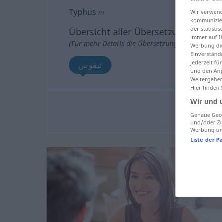
Typhus
m
Wir verwend
kommunizier
der statist
Übersicht aller Übersetzungen
immer auf I
(Für mehr Details die Übersetzung anklicken/an
Werbung die
Einverständ
jederzeit f
تيفوس
und den Anp
Weitergehen
Hier finden
Wir und 
تيفوس
[ti
Genaue Geol
und/oder Zu
Werbung und
Liste der P