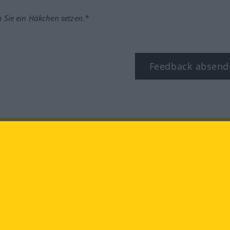
m Sie ein Häkchen setzen.*
Feedback absend
book
YouTube
Instagram