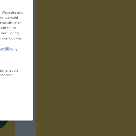
er Webseite und
 Vorauswahl
sonalisierter
Button Ihr
Einwilligung
zu den Cookies
.
zerklärung
.
eichern von
sung von