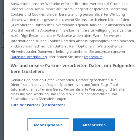
Auswertung unserer Webseite erforderlich sind, werden auf Grundlage
unserer Vorauswahl immer auf Ihrem Endgerät gespeichert. Marketing-
Übersicht aller Übersetzungen
Cookies und Cookies, die der Bereitstellung personalisierter Werbung
(Für mehr Details die Übersetzung anklicken/antippen)
dienen, werden nur gespeichert, wenn Sie uns durch einen Klick auf den
„Akzeptieren“-Button Ihr Einverständnis geben. Klicken Sie ansonsten auf
„Fortfahren ohne Akzeptieren“. Sie können Ihre Einwilligung jederzeit für
لوحة الباب
zukünftige Besuche unserer Webseite widerrufen. Wenn Sie weitere
Informationen zu den Cookies und den Anpassungsmöglichkeiten möchten,
klicken Sie einfach auf den Button „Mehr Optionen“. Weitergehende
Hinweise zu der Datenverarbeitung entnehmen Sie ansonsten unserer
Datenschutzerklärung
. Hier finden Sie unser
Impressum
.
الباب
[lauħat al-b.]
Türschild
لوحة
Wir und unsere Partner verarbeiten Daten, um Folgendes
bereitzustellen:
Genaue Geolocation-Daten verwenden. Geräteeigenschaften zur
Identifikation aktiv abfragen. Speichern von und/oder Zugriff auf
Informationen auf einem Gerät. Personalisierte Werbung und Inhalte,
Messung von Werbung und Inhalten, Zielgruppenforschung und
Entwicklung von Dienstleistungen.
Liste der Partner (Lieferanten)
Mehr Optionen
Akzeptieren