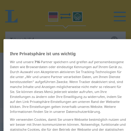
Ihre Privatsphäre ist uns wichtig
Deutsch-Arabisch Wörterbuch
Türschild
Wir und unsere
716
-Partner speichern und greifen auf personenbezogene
Daten wie Browserdaten oder eindeutige Kennungen auf Ihrem Gerät zu.
Deutsch-Arabisch Übersetzung für
Durch Auswahl von Akzeptieren aktivieren Sie Tracking-Technologien für
die unter „Wir und unsere Partner verarbeiten Daten, um Ihnen Dienste
"Türschild"
bereitzustellen“ aufgeführten Zwecke. Wenn Tracker deaktiviert sind, sind
manche Inhalte und Anzeigen möglicherweise nicht mehr so relevant für
Sie. Sie können dieses Menü jederzeit wieder aufrufen, um Ihre
"Türschild" Arabisch Übersetzung
Einstellungen zu ändern oder Ihre Einwilligung zu widerrufen, indem Sie
auf den Link Privatsphäre-Einstellungen am unteren Rand der Webseite
klicken. Ihre Einstellungen gelten innerhalb unseres Website. Weitere
Informationen finden Sie in unserer Datenschutzerklärung.
„Türschild“
: Neutrum
Wir verwenden Cookies, damit Sie unsere Webseite bestmöglich nutzen und
wir besser mit Ihnen kommunizieren können. Notwendige, funktionale und
statistische Cookies, die für den Betrieb der Webseite und der statistischen
Türschild
n